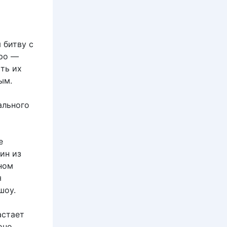
 битву с
аро —
ть их
ым.
ального
е
ин из
ном
я
шоу.
астает
оно