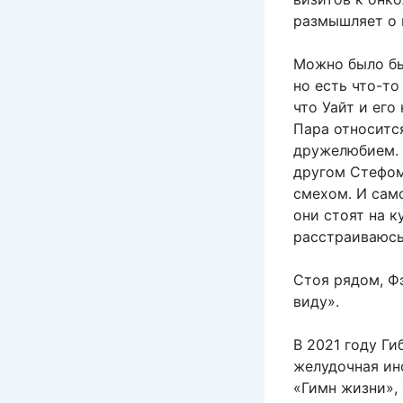
размышляет о 
Можно было бы
но есть что-то
что Уайт и его
Пара относится
дружелюбием. 
другом Стефом
смехом. И само
они стоят на к
расстраиваюсь
Стоя рядом, Ф
виду».
В 2021 году Ги
желудочная ин
«Гимн жизни», 