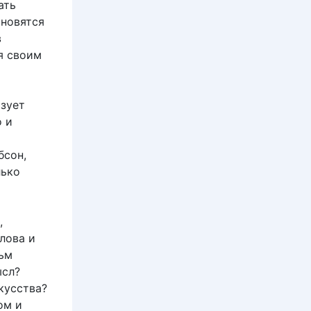
ать
ановятся
в
я своим
ьзует
о и
бсон,
лько
,
лова и
льм
ысл?
кусства?
ом и