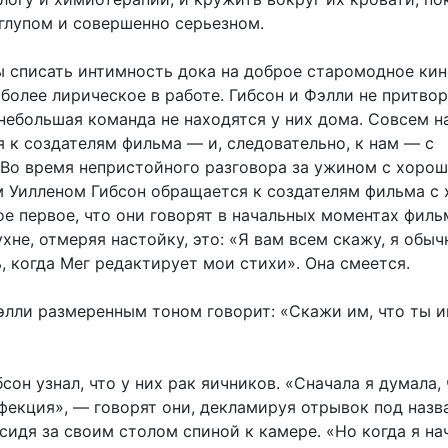
глупом и совершенно серьезном.
 списать интимность дока на доброе старомодное кино 
 более лирическое в работе. Гибсон и Фэлли не притво
 небольшая команда не находятся у них дома. Совсем н
 к создателям фильма — и, следовательно, к нам — с
Во время непристойного разговора за ужином с хоро
 Уилленом Гибсон обращается к создателям фильма с
е первое, что они говорят в начальных моментах фильм
ухне, отмеряя настойку, это: «Я вам всем скажу, я обыч
, когда Мег редактирует мои стихи». Она смеется.
элли размеренным тоном говорит: «Скажи им, что ты 
бсон узнал, что у них рак яичников. «Сначала я думала, 
фекция», — говорят они, декламируя отрывок под назв
сидя за своим столом спиной к камере. «Но когда я на