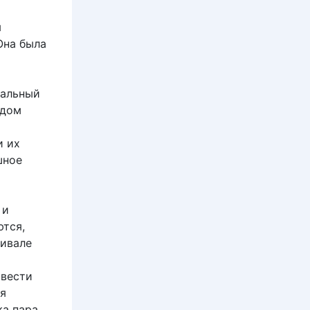
я
Она была
тальный
 дом
и их
шное
 и
ются,
тивале
овести
мя
ка пара