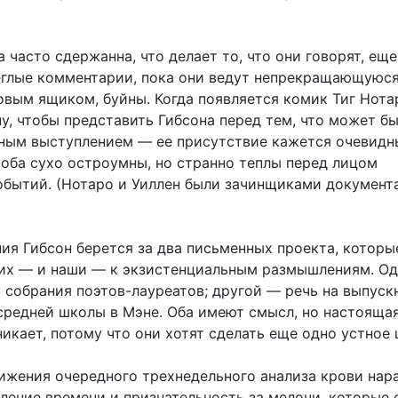
 часто сдержанна, что делает то, что они говорят, еще
еглые комментарии, пока они ведут непрекращающуюся
овым ящиком, буйны. Когда появляется комик Тиг Нот
у, чтобы представить Гибсона перед тем, что может бы
ным выступлением — ее присутствие кажется очевидн
 оба сухо остроумны, но странно теплы перед лицом
обытий. (Нотаро и Уиллен были зачинщиками документ
ния Гибсон берется за два письменных проекта, которы
их — и наши — к экзистенциальным размышлениям. Од
я собрания поэтов-лауреатов; другой — речь на выпуск
 средней школы в Мэне. Оба имеют смысл, но настояща
икает, потому что они хотят сделать еще одно устное 
ижения очередного трехнедельного анализа крови нар
дление времени и признательность за мелочи, которые 