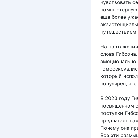
чувствовать се
компьютерную 
еще более ужас
экзистенциаль
путешествием 
На протяжении
слова Гибсона
эмоционально 
гомосексуалист
который испол
популярен, чт
В 2023 году Ги
посвященном с
поступки Гибсо
предлагает нам
Почему она пр
Все эти размы