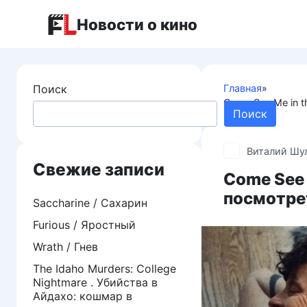
Перейти
Новости о кино
к
контенту
Поиск
Главная
»
Come See Me in 
Поиск
Виталий Шу
Свежие записи
Come See 
посмотре
Saccharine / Сахарин
Furious / Яростный
Wrath / Гнев
The Idaho Murders: College
Nightmare . Убийства в
Айдахо: кошмар в