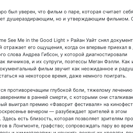
ро был уверен, что фильм о паре, которая считает себ
нет душераздирающим, но и утверждающим фильмом. 
e See Me in the Good Light » Райан Уайт снял докумен
й отражает его ощущения, когда он впервые приехал в
ого слова Андреа Гибсон, у которой диагностировали
к яичников, и их супруги, поэтессы Меган Фэлли. Как 
документальный фильм звучит как неожиданное и раду
таться на некоторое время, даже немного поиграть.
тся противоречащим глубокой боли, тяжелому лечению
аверениям в ранней смерти, с которыми они сталкива
ый выиграл премию «Фаворит фестиваля» на кинофес
воскресенье вечером — разубеждает зрителей в этом
 Здесь есть близость, которая позволяет зрителям пр
тов в Лонгмонте, графство; сопровождать пару во вре
логу и химиотерапии; и кружить вокруг их кровати, по