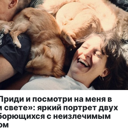
Приди и посмотри на меня в
 свете»: яркий портрет двух
 борющихся с неизлечимым
ом