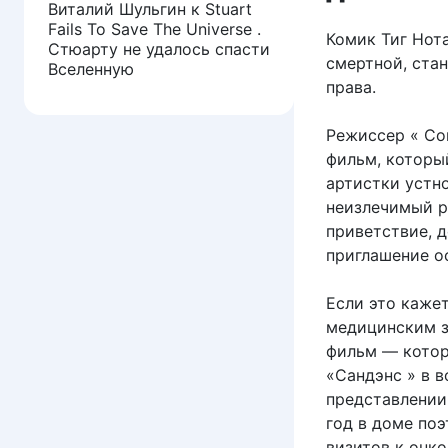
Виталий Шульгин
к
Stuart
Fails To Save The Universe .
Комик Тиг Нота
Стюарту не удалось спасти
смертной, ста
Вселенную
права.
Режиссер « Com
фильм, которы
артистки устн
неизлечимый ра
приветствие, 
приглашение ос
Если это каже
медицинским з
фильм — котор
«Сандэнс » в 
представлении.
год в доме поэ
визитов к онко