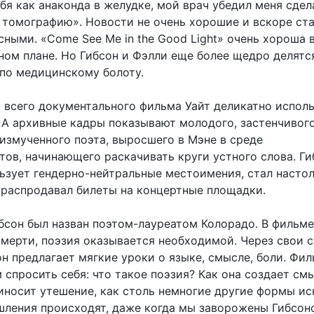
бя как анаконда в желудке, мой врач убедил меня сдел
томографию». Новости не очень хорошие и вскоре ст
ными. «Come See Me in the Good Light» очень хороша 
ном плане. Но Гибсон и Фэлли еще более щедро делятс
по медицинскому болоту.
 всего документального фильма Уайт деликатно испол
. А архивные кадры показывают молодого, застенчивог
измученного поэта, выросшего в Мэне в среде
ов, начинающего раскачивать круги устного слова. Ги
ьзует гендерно-нейтральные местоимения, стал насто
о распродавал билеты на концертные площадки.
бсон был назван поэтом-лауреатом Колорадо. В фильме
мерти, поэзия оказывается необходимой. Через свои с
н предлагает мягкие уроки о языке, смысле, боли. Фи
 спросить себя: что такое поэзия? Как она создает см
иносит утешение, как столь немногие другие формы ис
шления происходят, даже когда мы заворожены Гибсон