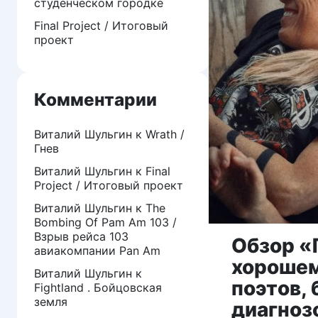
студенческом городке
Final Project / Итоговый
проект
Комментарии
Виталий Шульгин
к
Wrath /
Гнев
Виталий Шульгин
к
Final
Project / Итоговый проект
Виталий Шульгин
к
The
Bombing Of Pam Am 103 /
Взрыв рейса 103
Обзор «
авиакомпании Pan Am
хорошем
Виталий Шульгин
к
поэтов,
Fightland . Бойцовская
земля
диагноз