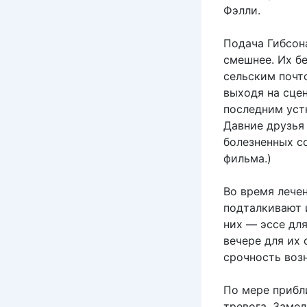
Фэлли.
Подача Гибсона
смешнее. Их б
сельским почт
выходя на сцен
последним уст
Давние друзья
болезненных с
фильма.)
Во время лече
подталкивают 
них — эссе дл
вечере для их
срочность возн
По мере прибл
тревога. Заме