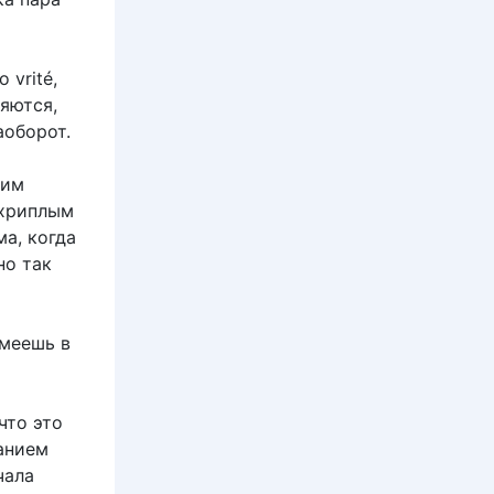
vrité,
ряются,
аоборот.
шим
 хриплым
а, когда
но так
имеешь в
что это
анием
чала