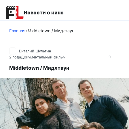
Перейти
к
Новости о кино
контенту
Главная
»
Middletown / Мидлтаун
Виталий Шульгин
2 года
Документальный фильм
0
Middletown / Мидлтаун