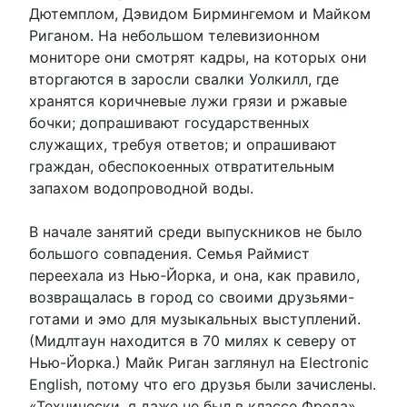
Дютемплом, Дэвидом Бирмингемом и Майком
Риганом. На небольшом телевизионном
мониторе они смотрят кадры, на которых они
вторгаются в заросли свалки Уолкилл, где
хранятся коричневые лужи грязи и ржавые
бочки; допрашивают государственных
служащих, требуя ответов; и опрашивают
граждан, обеспокоенных отвратительным
запахом водопроводной воды.
В начале занятий среди выпускников не было
большого совпадения. Семья Раймист
переехала из Нью-Йорка, и она, как правило,
возвращалась в город со своими друзьями-
готами и эмо для музыкальных выступлений.
(Мидлтаун находится в 70 милях к северу от
Нью-Йорка.) Майк Риган заглянул на Electronic
English, потому что его друзья были зачислены.
«Технически, я даже не был в классе Фреда»,