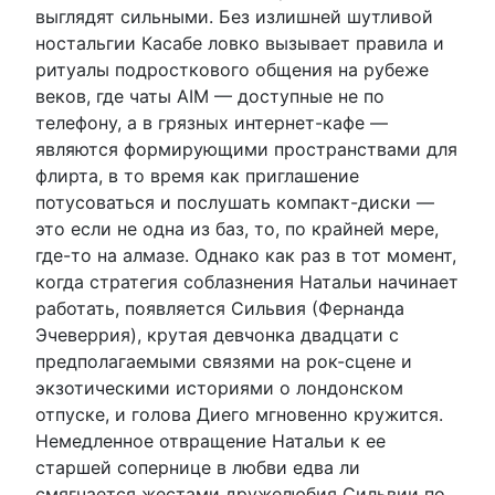
выглядят сильными. Без излишней шутливой
ностальгии Касабе ловко вызывает правила и
ритуалы подросткового общения на рубеже
веков, где чаты AIM — доступные не по
телефону, а в грязных интернет-кафе —
являются формирующими пространствами для
флирта, в то время как приглашение
потусоваться и послушать компакт-диски —
это если не одна из баз, то, по крайней мере,
где-то на алмазе. Однако как раз в тот момент,
когда стратегия соблазнения Натальи начинает
работать, появляется Сильвия (Фернанда
Эчеверрия), крутая девчонка двадцати с
предполагаемыми связями на рок-сцене и
экзотическими историями о лондонском
отпуске, и голова Диего мгновенно кружится.
Немедленное отвращение Натальи к ее
старшей сопернице в любви едва ли
смягчается жестами дружелюбия Сильвии по