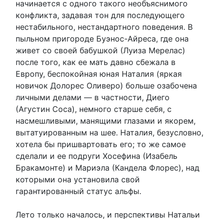
начинается с одного такого необъяснимого
конфликта, задавая тон для последующего
нестабильного, нестандартного поведения. В
пыльном пригороде Буэнос-Айреса, где она
живет со своей бабушкой (Луиза Мерелас)
после того, как ее мать давно сбежала в
Европу, беспокойная юная Наталия (яркая
новичок Долорес Оливеро) больше озабочена
личными делами — в частности, Диего
(Агустин Соса), немного старше себя, с
насмешливыми, манящими глазами и якорем,
вытатуированным на шее. Наталия, безусловно,
хотела бы пришвартовать его; то же самое
сделали и ее подруги Хосефина (Изабель
Бракамонте) и Мариэла (Кандела Флорес), над
которыми она установила свой
гарантированный статус альфы.
Лето только началось, и перспективы Натальи