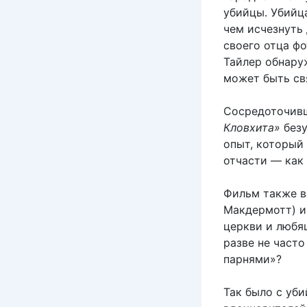
убийцы. Убийц
чем исчезнуть 
своего отца ф
Тайлер обнару
может быть св
Сосредоточивш
Кловхита»
безу
опыт, который
отчасти — как
Фильм также в
Макдермотт) и
церкви и любя
разве не част
парнями»?
Так было с уб