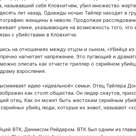
а, называвший себя Кловхитчем, убил множество жертв
десять лет назад. Однажды ночью Тайлер находит в гр
отографию женщины в неволе. Продолжая расследовани
живает улики, указывающие на возможность того, что 
язан с убийствами в Кловхитче.
ись на отношениях между отцом и сыном,
«Убийца из
пречно нагнетает напряжение. Это пугающий и драмат
 можно описать как отчасти триллер о серийном убийце
 драму взросления.
ысмеивает идею «идеальной» семьи. Отец Тайлера Дон
зображен как столп общества. Он лидер скаутов, прих
щий отец. Как он может быть жестоким серийным уби
о серийных убийц люди, которые их знают, называют «
ийцей BTK, Деннисом Рейдером. BTK был одним из глав