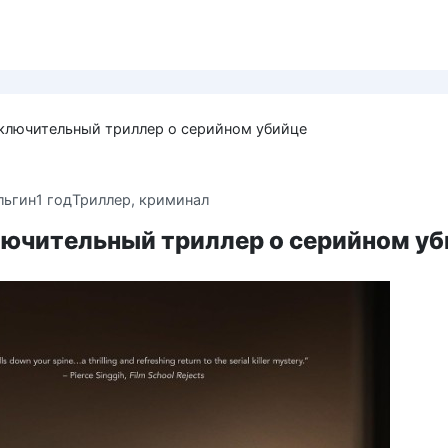
ключительный триллер о серийном убийце
льгин
1 год
Триллер, криминал
лючительный триллер о серийном у