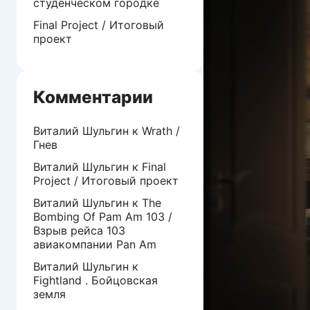
студенческом городке
Final Project / Итоговый
проект
Комментарии
Виталий Шульгин
к
Wrath /
Гнев
Виталий Шульгин
к
Final
Project / Итоговый проект
Виталий Шульгин
к
The
Bombing Of Pam Am 103 /
Взрыв рейса 103
авиакомпании Pan Am
Виталий Шульгин
к
Fightland . Бойцовская
земля