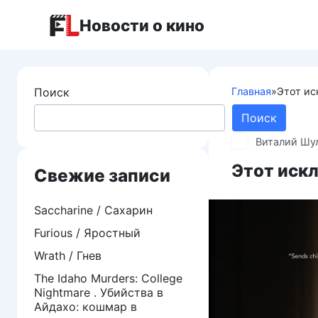
Перейти
Новости о кино
к
контенту
Поиск
Главная
»
Этот ис
Поиск
Виталий Шу
Этот иск
Свежие записи
Saccharine / Сахарин
Furious / Яростный
Wrath / Гнев
The Idaho Murders: College
Nightmare . Убийства в
Айдахо: кошмар в