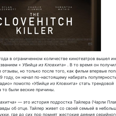
 года в ограниченном количестве кинотеатров вышел и
азванием «
Убийца из Кловхита»
. В то время он получи
отзывы, но только после того, как фильм впервые поп
9 году, он начал по-настоящему набирать популярность
радио» помогло
«Убийце из Кловхита»
стать трендовой
а то были веские причины.
овхитча»
— это история подростка Тайлера (Чарли Пла
равды об отце. Тайлер живет со своей семьей в неболь
укки, где до сих пор помнят жестокие деяния серийног