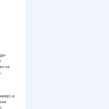
нди-
л
ал на
.
ммер) и
шом
о