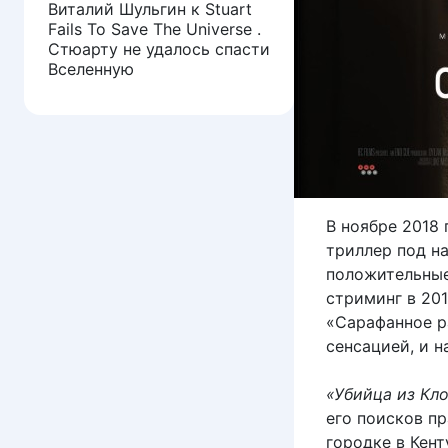
Виталий Шульгин
к
Stuart
Fails To Save The Universe .
Стюарту не удалось спасти
Вселенную
В ноябре 2018
триллер под н
положительные 
стриминг в 201
«Сарафанное 
сенсацией, и н
«Убийца из Кл
его поисков п
городке в Кент