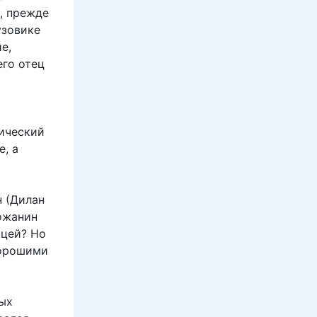
, прежде
узовике
е,
его отец
ический
, а
 (Дилан
ожанин
йцей? Но
хорошими
ных