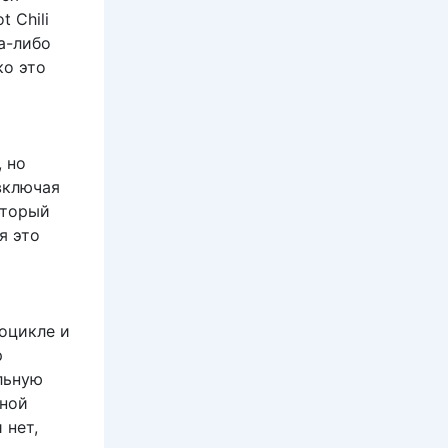
 Chili
а-либо
ко это
 но
включая
оторый
я это
тоцикле и
р
льную
вной
 нет,