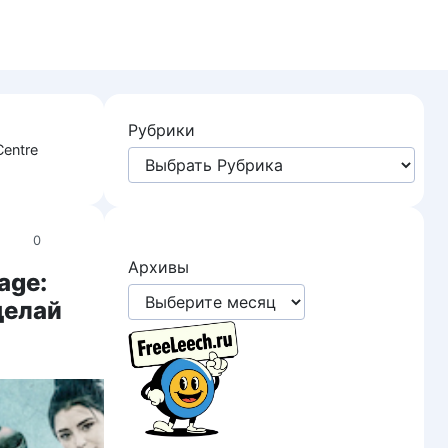
Рубрики
Centre
0
Архивы
age:
делай