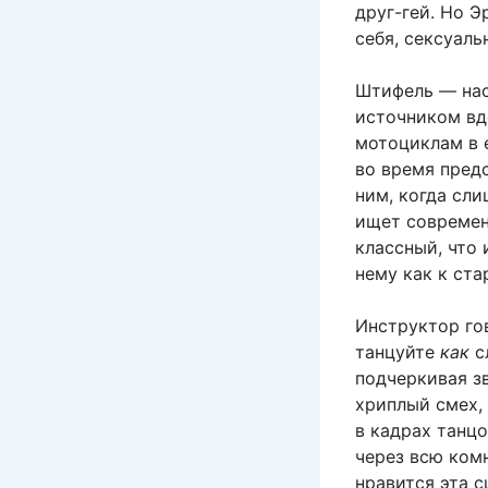
друг-гей. Но Э
себя, сексуаль
Штифель — нас
источником вд
мотоциклам в е
во время предс
ним, когда сли
ищет современ
классный, что 
нему как к ста
Инструктор гов
танцуйте
как
с
подчеркивая зв
хриплый смех,
в кадрах танц
через всю ком
нравится эта с