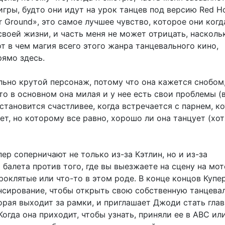
гры, будто они идут на урок танцев под версию Red Hot
r Ground», это самое лучшее чувство, которое они когд
воей жизни, и часть меня не может отрицать, насколь
т в чем магия всего этого жанра танцевального кино,
рямо здесь.
ьно крутой персонаж, потому что она кажется снобом,
то в основном она милая и у нее есть свои проблемы (
становится счастливее, когда встречается с парнем, к
т, но которому все равно, хорошо ли она танцует (хот
ер соперничают не только из-за Кэтлин, но и из-за
балета против того, где вы выезжаете на сцену на мо
роклятые или что-то в этом роде. В конце концов Купе
нсирование, чтобы открыть свою собственную танцева
орая выходит за рамки, и приглашает Джоди стать гла
огда она приходит, чтобы узнать, приняли ее в ABC или