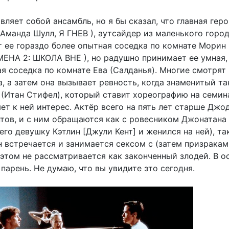
ляет собой ансамбль, но я бы сказал, что главная гер
Аманда Шулл, Я ГНЕВ ), аутсайдер из маленького город
т ее гораздо более опытная соседка по комнате Морин
МЕНА 2: ШКОЛА ВНЕ ), но радушно принимает ее умная,
я соседка по комнате Ева (Салданья). Многие смотрят 
, а затем она вызывает ревность, когда знаменитый т
 (Итан Стифел), который ставит хореографию на семин
ет к ней интерес. Актёр всего на пять лет старше Джод
нтов, и с ним обращаются как с ровесником Джонатана
его девушку Кэтлин [Джули Кент] и женился на ней), та
н встречается и занимается сексом с (затем призракам
 этом не рассматривается как законченный злодей. В 
парень. Не думаю, что вы увидите это сегодня.