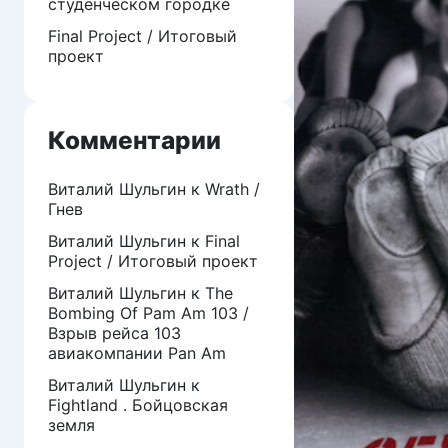
студенческом городке
Final Project / Итоговый
проект
Комментарии
Виталий Шульгин
к
Wrath /
Гнев
Виталий Шульгин
к
Final
Project / Итоговый проект
Виталий Шульгин
к
The
Bombing Of Pam Am 103 /
Взрыв рейса 103
авиакомпании Pan Am
Виталий Шульгин
к
Fightland . Бойцовская
земля