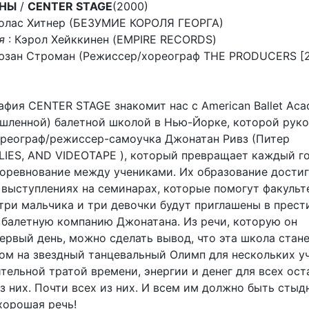
ЕНЫ
/
CENTER STAGE
(2000)
лас Хитнер (БЕЗУМИЕ КОРОЛЯ ГЕОРГА)
я
: Кэрол Хейккинен (EMPIRE RECORDS)
зан Строман (Режиссер/хореограф THE PRODUCERS [2
афия CENTER STAGE знакомит нас с American Ballet Aca
шленной) балетной школой в Нью-Йорке, которой рук
реограф/режиссер-самоучка Джонатан Ривз (Питер
 LIES, AND VIDEOTAPE ), который превращает каждый г
оревнование между учениками. Их образование достиг
 выступлениях на семинарах, которые помогут факульт
 три мальчика и три девочки будут приглашены в прес
балетную компанию Джонатана. Из речи, которую он
ервый день, можно сделать вывод, что эта школа стан
ом на звездный танцевальный Олимп для нескольких у
тельной тратой времени, энергии и денег для всех ост
 них. Почти всех из них. И всем им должно быть стыд
хорошая речь!