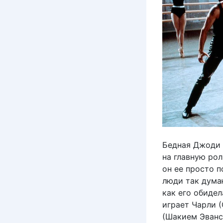
Бедная Джоди 
на главную рол
он ее просто п
люди так дума
как его обиде
играет Чарли 
(Шакием Эванс,