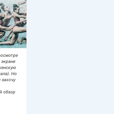
росмотре
 экране
 женскую
ала). Но
е захочу
й обзор