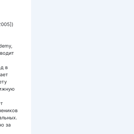
005])
demy,
оводит
од в
ает
ету
тижную
ет
чеников
альных.
но за