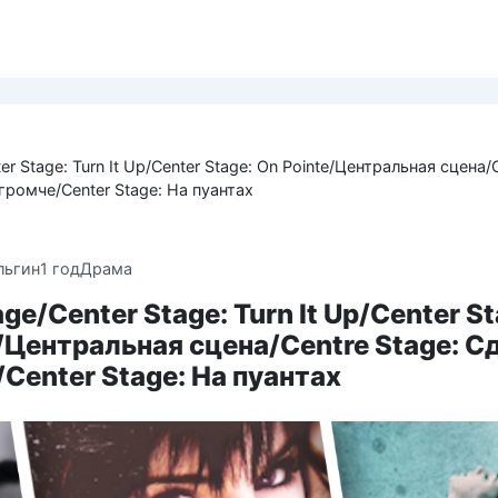
er Stage: Turn It Up/Center Stage: On Pointe/Центральная сцена/
громче/Center Stage: На пуантах
льгин
1 год
Драма
ge/Center Stage: Turn It Up/Center St
/Центральная сцена/Centre Stage: С
Center Stage: На пуантах