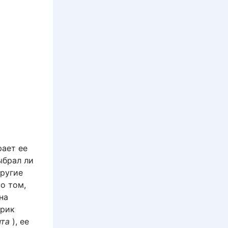
рает ее
ыбрал ли
другие
о том,
на
Эрик
чта
), ее