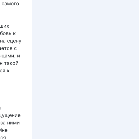
ь самого
вших
бовь к
на сцену
ается с
нцами, и
н такой
ся к
и
ощущение
 за ними
Мне
тся