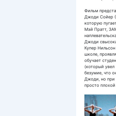
Фильм представ
Джоди Сойер (
которую пугае
Мэй Пратт, ЗА
наплевательска
Джоди свысока
Купер Нильсон
школе, проявля
обучает студе
(который увел 
безумие, что о
Джоди, но при
просто плохой 