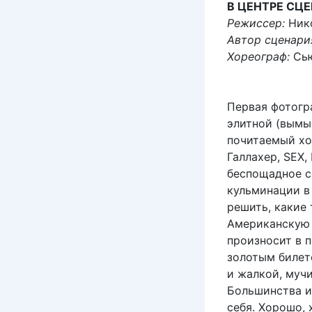
В ЦЕНТРЕ СЦ
Режиссер:
Нико
Автор сценари
Хореограф:
Сью
Первая фотогр
элитной (вымы
почитаемый хо
Галлахер, SEX,
беспощадное с
кульминации в
решить, какие
Американскую 
произносит в п
золотым билет
и жалкой, мучи
Большинства из
себя. Хорошо, 