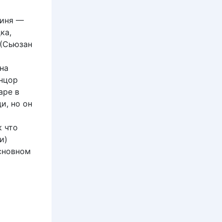
оиня —
ка,
 (Сьюзан
на
анцор
аре в
и, но он
к что
и)
основном