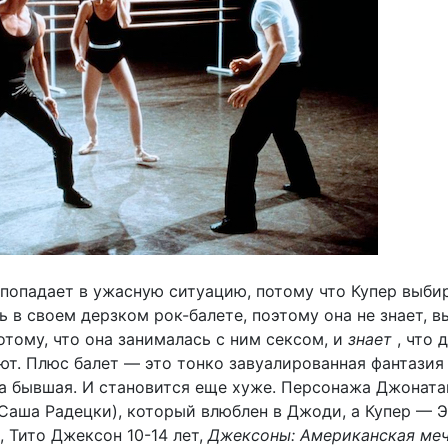
попадает в ужасную ситуацию, потому что Купер выби
ь в своем дерзком рок-балете, поэтому она не знает, в
отому, что она занималась с ним сексом, и
знает
, что 
ют. Плюс балет — это тонко завуалированная фантазия 
ла бывшая. И становится еще хуже. Персонажа Джоната
(Саша Радецки), который влюблен в Джоди, а Купер — 
 Тито Джексон 10-14 лет,
Джексоны: Американская ме