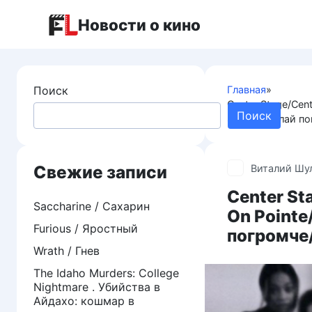
Перейти
Новости о кино
к
контенту
Поиск
Главная
»
Center Stage/Cent
Поиск
Stage: Сделай по
Свежие записи
Виталий Шу
Center Sta
Saccharine / Сахарин
On Pointe
Furious / Яростный
погромче/
Wrath / Гнев
The Idaho Murders: College
Nightmare . Убийства в
Айдахо: кошмар в