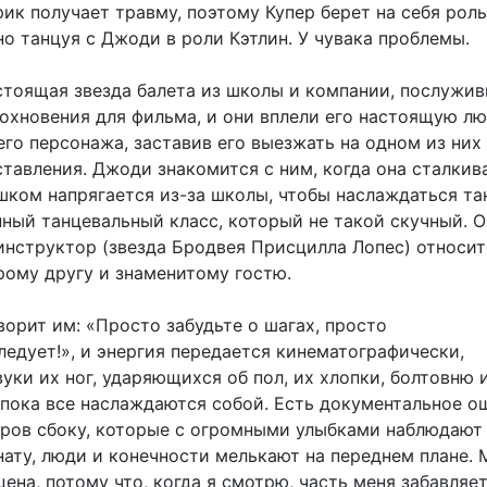
рик получает травму, поэтому Купер берет на себя рол
но танцуя с Джоди в роли Кэтлин. У чувака проблемы.
тоящая звезда балета из школы и компании, послужи
охновения для фильма, и они вплели его настоящую лю
го персонажа, заставив его выезжать на одном из них 
тавления. Джоди знакомится с ним, когда она сталкив
шком напрягается из-за школы, чтобы наслаждаться та
ный танцевальный класс, который не такой скучный. О
инструктор (звезда Бродвея Присцилла Лопес) относит
рому другу и знаменитому гостю.
орит им: «Просто забудьте о шагах, просто
ледует!», и энергия передается кинематографически,
уки их ног, ударяющихся об пол, их хлопки, болтовню 
 пока все наслаждаются собой. Есть документальное 
оров сбоку, которые с огромными улыбками наблюдают
нату, люди и конечности мелькают на переднем плане. 
цена, потому что, когда я смотрю, часть меня забавляе