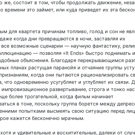
но же, состоит в том, чтобы продолжать движение, нез
ко времени это займет, или куда приведет их эта беско
ым для квартета причинам топливо, голод и сон не яв
даже когда дни превращаются в ночи, заставляя их
 все возможные сценарии — научную фантастику, рели
аллюцинацию — позволяя «It Ends» быстро поднимать 
 удобные объяснения. Благодаря перекрывающимся раз
пных планах растущая паранойя и отчаяние группы уст
признаниям, когда они пытаются рационализировать с
, что одновременно усугубляет и углубляет их связи. 
е импровизационное развертывание, строга и тонко нас
еще более трогательной, когда фильм начинает
аться в тоне, поскольку группа борется между депре
енними попытками высмеять свою ситуацию перед ли
орое кажется бесконечно мрачным.
хотя и удивительные и восхитительные, далеки от слу