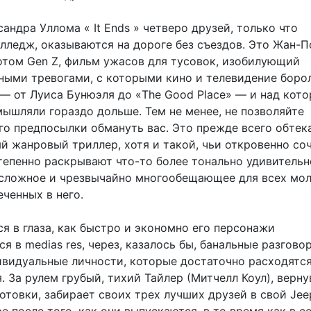
андра Уллома « It Ends » четверо друзей, только что
лледж, оказываются на дороге без съездов. Это Жан-П
отом Gen Z, фильм ужасов для тусовок, изобилующий
ными тревогами, с которыми кино и телевидение боро
 — от Луиса Бунюэля до «The Good Place» — и над кот
ышляли гораздо дольше. Тем не менее, не позволяйте
го предпосылки обмануть вас. Это прежде всего обтек
 жанровый триллер, хотя и такой, чьи откровенно со
тепенно раскрывают что-то более тонально удивительн
сложное и чрезвычайно многообещающее для всех мо
еченных в него.
я в глаза, как быстро и экономно его персонажи
я в medias res, через, казалось бы, банальные разгово
ивидуальные личности, которые достаточно расходятся
. За рулем грубый, тихий Тайлер (Митчелл Коул), верн
отовки, забирает своих трех лучших друзей в свой Jee