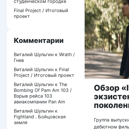
студенческом городке
Final Project / Итоговый
проект
Комментарии
Виталий Шульгин
к
Wrath /
Гнев
Виталий Шульгин
к
Final
Project / Итоговый проект
Виталий Шульгин
к
The
Обзор «
Bombing Of Pam Am 103 /
экзисте
Взрыв рейса 103
авиакомпании Pan Am
поколени
Виталий Шульгин
к
Fightland . Бойцовская
Группа выпуск
земля
дебютном филь