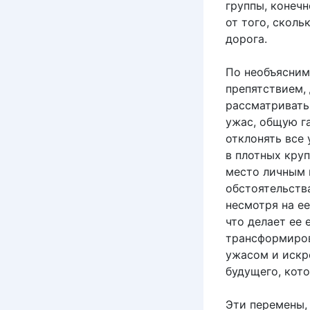
группы, конеч
от того, сколь
дорога.
По необъясним
препятствием, 
рассматривать
ужас, общую г
отклонять все
в плотных кру
место личным 
обстоятельства
несмотря на е
что делает ее 
трансформиров
ужасом и искр
будущего, кот
Эти перемены, 