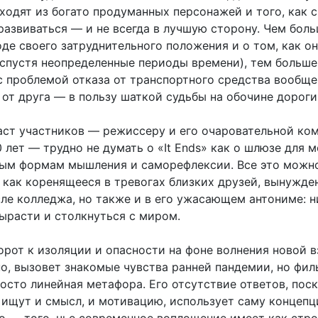
ходят из богато продуманных персонажей и того, как 
развиваться — и не всегда в лучшую сторону. Чем бол
де своего затруднительного положения и о том, как о
 (спустя неопределенные периоды времени), тем больше
с проблемой отказа от транспортного средства вообще
 от друга — в пользу шаткой судьбы на обочине дороги
аст участников — режиссеру и его очаровательной ко
 лет — трудно не думать о «It Ends» как о шлюзе для 
вым формам мышления и саморефлексии. Все это можн
 как коренящееся в тревогах близких друзей, вынужде
сле колледжа, но также и в его ужасающем антониме: н
вырасти и столкнуться с миром.
орот к изоляции и опасности на фоне волнения новой 
но, вызовет знакомые чувства ранней пандемии, но фил
осто линейная метафора. Его отсутствие ответов, пос
 ищут и смысл, и мотивацию, использует саму концеп