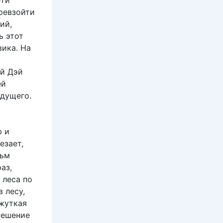
ети
ревзойти
ий,
ь этот
вика. На
ый Дэй
ей
удущего.
ю и
езает,
льм
аз,
 леса по
 лесу,
 жуткая
Решение