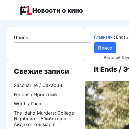
Перейти
Новости о кино
к
контенту
Поиск
Главная
»
It Ends 
Поиск
Виталий Шу
It Ends /
Свежие записи
Saccharine / Сахарин
Furious / Яростный
Wrath / Гнев
The Idaho Murders: College
Nightmare . Убийства в
Айдахо: кошмар в