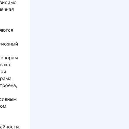
ависимо
нечная
ляются
гиозный
и
говорам
упают
вои
Драма,
троена,
ссивным
цом
чайности.