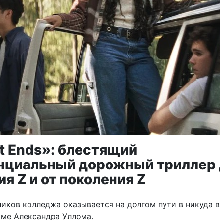
It Ends»: блестящий
нциальный дорожный триллер 
я Z и от поколения Z
ников колледжа оказывается на долгом пути в никуда в
ме Александра Уллома.