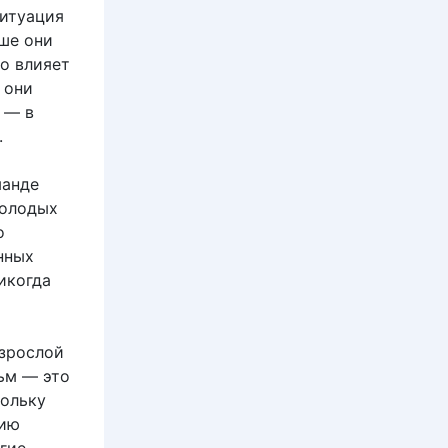
ситуация
ьше они
но влияет
 они
 — в
.
манде
молодых
о
нных
икогда
взрослой
ьм — это
кольку
цию