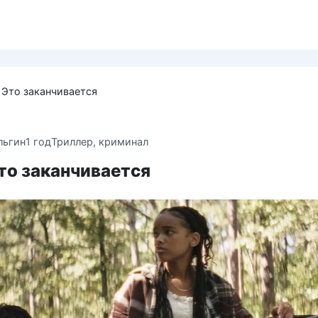
/ Это заканчивается
льгин
1 год
Триллер, криминал
 Это заканчивается