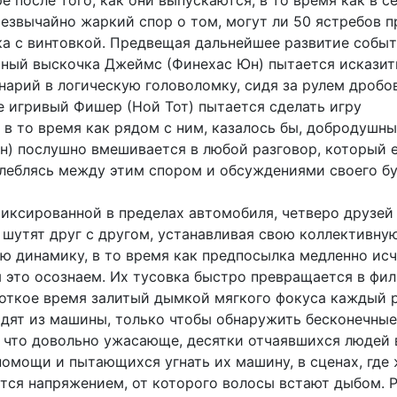
е после того, как они выпускаются, в то время как в с
резвычайно жаркий спор о том, могут ли 50 ястребов п
ка с винтовкой. Предвещая дальнейшее развитие событ
ный выскочка Джеймс (Финехас Юн) пытается исказит
нарий в логическую головоломку, сидя за рулем дробо
е игривый Фишер (Ной Тот) пытается сделать игру
 в то время как рядом с ним, казалось бы, добродушн
н) послушно вмешивается в любой разговор, который 
олеблясь между этим спором и обсуждениями своего б
фиксированной в пределах автомобиля, четверо друзей
 шутят друг с другом, устанавливая свою коллективну
ю динамику, в то время как предпосылка медленно исч
 это осознаем. Их тусовка быстро превращается в фи
роткое время залитый дымкой мягкого фокуса каждый р
одят из машины, только чтобы обнаружить бесконечные
, что довольно ужасающе, десятки отчаявшихся людей в
омощи и пытающихся угнать их машину, в сценах, где
тся напряжением, от которого волосы встают дыбом. 