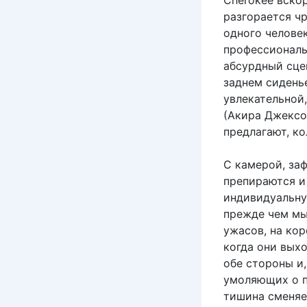
Cherokee вскор
разгорается ч
одного челове
профессиональ
абсурдный сце
заднем сидень
увлекательной,
(Акира Джексо
предлагают, к
С камерой, за
препираются и
индивидуальну
прежде чем мы
ужасов, на ко
когда они вых
обе стороны и
умоляющих о п
тишина сменяе