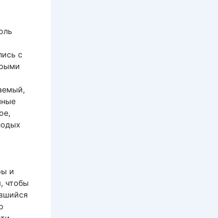
оль
лись с
орыми
аемый,
чные
ое,
лодых
ры и
, чтобы
увшийся
p