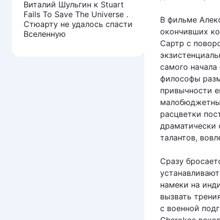
Виталий Шульгин
к
Stuart
Fails To Save The Universe .
В фильме Алекс
Стюарту не удалось спасти
окончивших ко
Вселенную
Сартр с повор
экзистенциаль
самого начала
философы разм
привычности е
малобюджетный
расцветки пос
драматически 
талантов, вовл
Сразу бросаетс
устанавливаютс
намеки на инд
вызвать трения
с военной подг