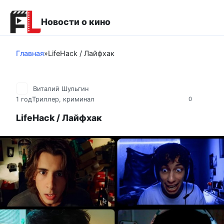
Перейти
к
Новости о кино
контенту
Главная
»
LifeHack / Лайфхак
Виталий Шульгин
1 год
Триллер, криминал
0
LifeHack / Лайфхак