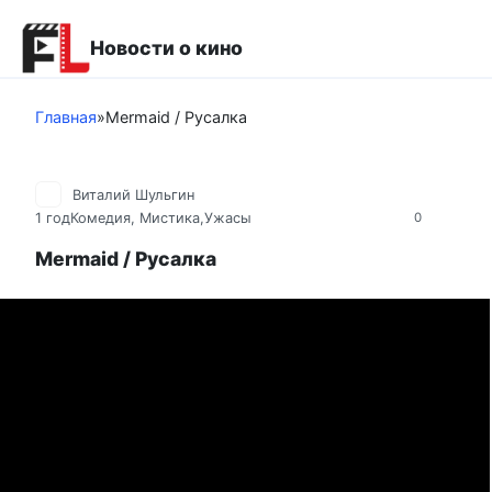
Перейти
к
Новости о кино
контенту
Главная
»
Mermaid / Русалка
Виталий Шульгин
1 год
Комедия
,
Мистика,Ужасы
0
Mermaid / Русалка