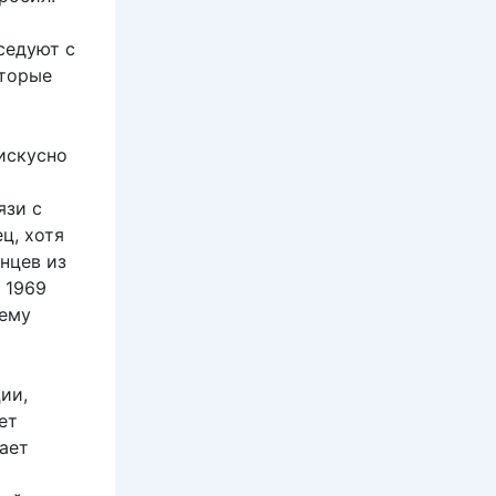
седуют с
оторые
искусно
язи с
ц, хотя
нцев из
 1969
 ему
ии,
ет
ает