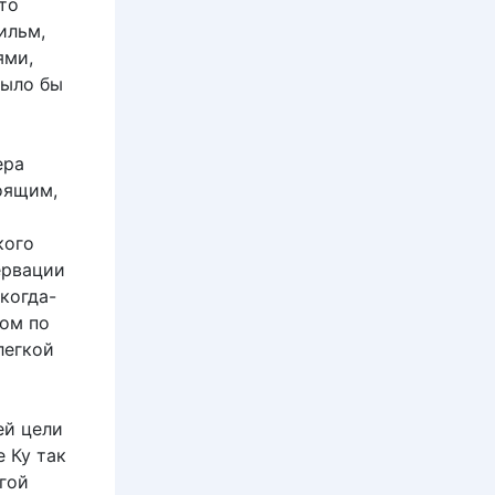
то
ильм,
ями,
было бы
ера
оящим,
кого
ервации
когда-
ном по
легкой
ей цели
 Ку так
угой