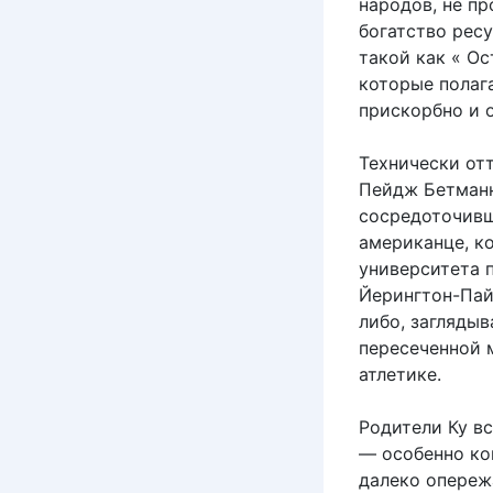
народов, не пр
богатство рес
такой как « О
которые полага
прискорбно и 
Технически от
Пейдж Бетманн
сосредоточивш
американце, к
университета п
Йерингтон-Пай
либо, загляды
пересеченной 
атлетике.
Родители Ку в
— особенно ког
далеко опережа