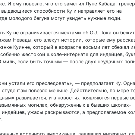
с. И ему повезло, что его заметил Лупе Кабада, тренер 
 выдающиеся способности Ку и направляет его на
 где молодого бегуна могут увидеть нужные люди.
ь Ку не ограничивается мечтами об OU. Пока он бежит
ажам Невады, его влекут истории, которые ему расска
энке Куинне, который в возрасте восьми лет сбежал и
особенно жестокой школе-интернате для индейцев, бук
0 миль, если быть точным — после двух неудачных поп
ни устали его преследовать», — предполагает Ку. Одн
студентам повезло меньше. Действительно, по мере то
дным» развивается, и в новостях появляются первые в
езымянных могилах, обнаруженных в бывших школах-
я индейцев, ужасы раскрываются, а предполагаемое ко
.
роенных коренного американца, дававших интервью, сп