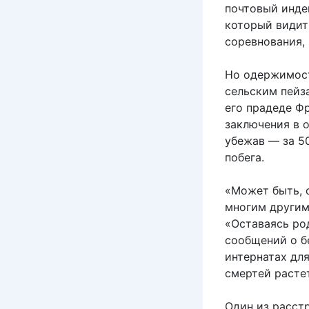
почтовый индек
который видит
соревнования,
Но одержимост
сельским пейз
его прадеде Фр
заключения в 
убежав — за 5
побега.
«Может быть, о
многим другим 
«Оставаясь ро
сообщений о б
интернатах дл
смертей растет
Один из расст