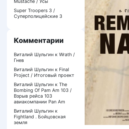
Mustache / Усы
Super Troopers 3 /
Суперполицейские 3
Комментарии
Виталий Шульгин
к
Wrath /
Гнев
Виталий Шульгин
к
Final
Project / Итоговый проект
Виталий Шульгин
к
The
Bombing Of Pam Am 103 /
Взрыв рейса 103
авиакомпании Pan Am
Виталий Шульгин
к
Fightland . Бойцовская
земля