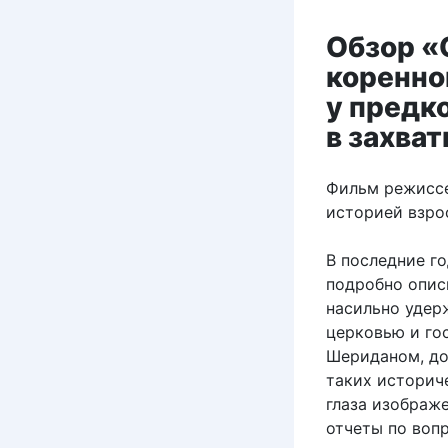
Обзор «
коренно
у предк
в захва
Фильм режисс
историей взро
В последние г
подробно опис
насильно удер
церковью и го
Шериданом, до
таких историч
глаза изображе
отчеты по воп