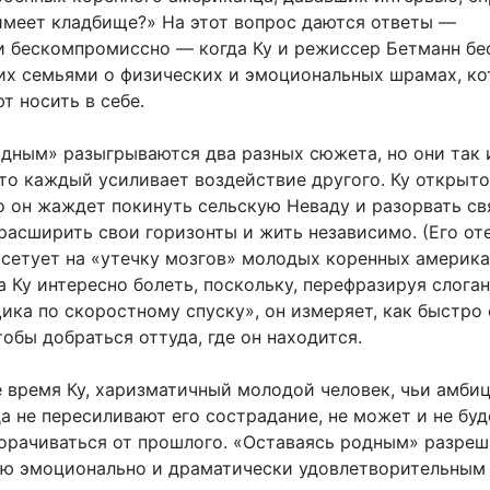
имеет кладбище?» На этот вопрос даются ответы —
и бескомпромиссно — когда Ку и режиссер Бетманн бе
х семьями о физических и эмоциональных шрамах, к
т носить в себе.
одным» разыгрываются два разных сюжета, но они так 
что каждый усиливает воздействие другого. Ку открыто
о он жаждет покинуть сельскую Неваду и разорвать св
расширить свои горизонты и жить независимо. (Его оте
, сетует на «утечку мозгов» молодых коренных америка
а Ку интересно болеть, поскольку, перефразируя слоган
ика по скоростному спуску», он измеряет, как быстро
тобы добраться оттуда, где он находится.
е время Ку, харизматичный молодой человек, чьи амбиц
а не пересиливают его сострадание, не может и не буд
орачиваться от прошлого. «Оставаясь родным» разреш
ю эмоционально и драматически удовлетворительным