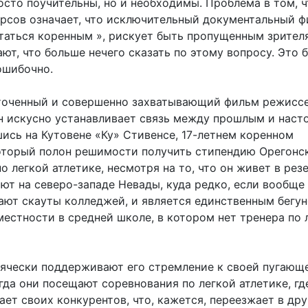
осто поучительны, но и необходимы. Проблема в том, ч
урсов означает, что исключительный документальный ф
статься коренным », рискует быть пропущенным зрител
ют, что больше нечего сказать по этому вопросу. Это 
ошибочно.
точенный и совершенно захватывающий фильм режисс
 искусно устанавливает связь между прошлым и наст
ись на Кутовене «Ку» Стивенсе, 17-летнем коренном
оторый полон решимости получить стипендию Орегонс
о легкой атлетике, несмотря на то, что он живет в рез
ют на северо-западе Невады, куда редко, если вообще 
вают скауты колледжей, и является единственным бегу
местности в средней школе, в котором нет тренера по 
сячески поддерживают его стремление к своей пугающ
да они посещают соревнования по легкой атлетике, где
ет своих конкурентов, что, кажется, переезжает в др