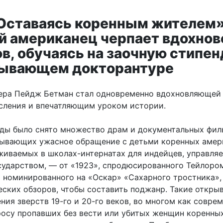
Оставаясь коренным жителем»
й американец черпает вдохнов
ов, обучаясь на заочную стипе
тывающем докторантуре
ера Пейдж Бетман стал одновременно вдохновляющей
сления и впечатляющим уроком истории.
оды было снято множество драм и документальных фил
ывающих ужасное обращение с детьми коренных амер
живаемых в школах-интернатах для индейцев, управля
сударством, — от «1923», спродюсированного Тейлоро
 номинированного на «Оскар» «Сахарного тростника»,
еских обзоров, чтобы составить поджанр. Такие откр
ния зверств 19-го и 20-го веков, во многом как совре
росу пропавших без вести или убитых женщин коренны