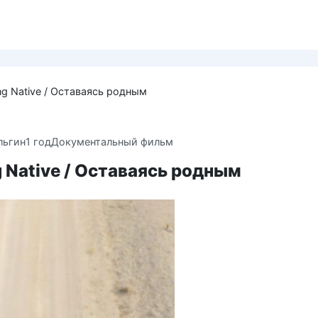
ng Native / Оставаясь родным
льгин
1 год
Документальный фильм
 Native / Оставаясь родным