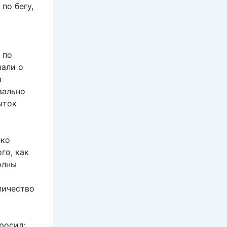
по бегу,
 по
зали о
з
вально
ыток
ако
го, как
олны
личество
росил: