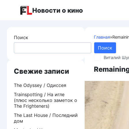
Перейти
Новости о кино
к
контенту
Поиск
Главная
»
Remaini
Поиск
Виталий Шу
Remaining
Свежие записи
The Odyssey / Одиссея
Trainspotting / На игле
(плюс несколько заметок о
The Frighteners)
The Last House / Последний
дом