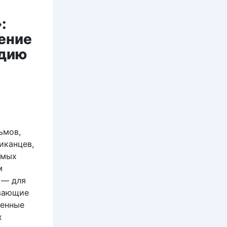
:
ение
ндию
ьмов,
иканцев,
емых
м
 — для
ывающие
менные
х