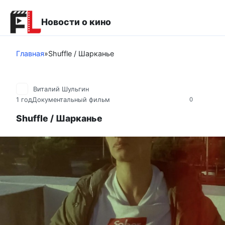
Перейти
к
Новости о кино
контенту
Главная
»
Shuffle / Шарканье
Виталий Шульгин
1 год
Документальный фильм
0
Shuffle / Шарканье