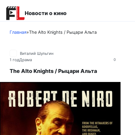
Перейти
к
Новости о кино
контенту
Главная
»
The Alto Knights / Рыцари Альта
Виталий Шульгин
1 год
Драма
0
The Alto Knights / Рыцари Альта