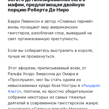
мафии, предлагающая двойную
порцию Роберта Де Ниро
Барри Левинсон и автор «Славных парней»
вновь посещают мир американских
гангстеров, разоблачая спор, выведший на
свет организованную преступность.
Если вы собираетесь выстрелить в короля,
лучше не промахнуться.
Этот афоризм, приписываемый всем, от
Ральфа Уолдо Эмерсона до Омара в
«Прослушке», мог бы стать одним из
невысказанных кредо Коза Ностры в «
Рыцарях
Альто
», плотном, но яростно убедительном
собрании некоторых из самых тяжелых
деятелей в современном гангстерском жанре:
сценариста «Славных парней» Николаса