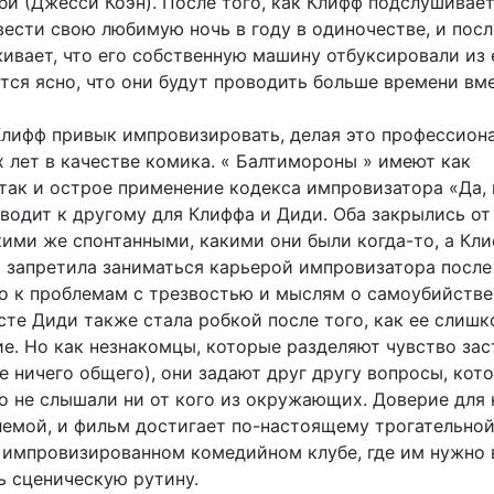
и (Джесси Коэн). После того, как Клифф подслушивает,
ести свою любимую ночь в году в одиночестве, и посл
живает, что его собственную машину отбуксировали из 
тся ясно, что они будут проводить больше времени вме
Клифф привык импровизировать, делая это профессион
 лет в качестве комика. « Балтимороны » имеют как
 так и острое применение кодекса импровизатора «Да, 
водит к другому для Клиффа и Диди. Оба закрылись от 
кими же спонтанными, какими они были когда-то, а Кли
 запретила заниматься карьерой импровизатора после 
ло к проблемам с трезвостью и мыслям о самоубийстве
сте Диди также стала робкой после того, как ее слишк
ие. Но как незнакомцы, которые разделяют чувство зас
е ничего общего), они задают друг другу вопросы, кот
но не слышали ни от кого из окружающих. Доверие для 
лемой, и фильм достигает по-настоящему трогательно
 импровизированном комедийном клубе, где им нужно 
ь сценическую рутину.