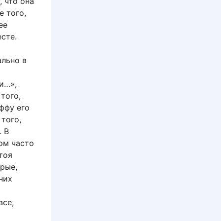
 что она
е того,
ее
сте.
ально в
и…»,
того,
ффу его
того,
. В
ом часто
тоя
орые,
них
й
все,