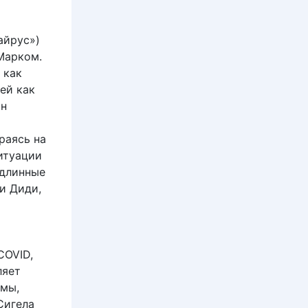
айрус»)
 Марком.
 как
ей как
он
раясь на
итуации
одлинные
и Диди,
COVID,
ляет
умы,
Сигела