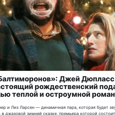
Балтиморонов»: Джей Дюпласс
астоящий рождественский под
ью теплой и остроумной рома
ер и Лиз Ларсен — динамичная пара, которая будет зв
ь в джазовой зимней сказке, премьера которой состоит