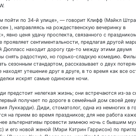
W.
м пойти по 34-й улице», — говорит Клифф (Майкл Штра
сен ), направляясь на рождественскую вечеринку в
, явно ценя удачу проспекта, связанного с праздником
е проявляет сентиментальности, предлагая другой мар
 Дюпласс находит дорогу где-то между этими двумя
бы снять радостную, но горько-сладкую комедию. Филь
ать сезонным стандартом, рассказывает о двух потеря
 находят утешение друг в друге, в то время как все о
делки искрят самые одинокие ночи.
ди предстоит нелегкая жизнь; они встречаются из-за с
 первый получает по дороге в семейный дом своей дев
ия Луккарди). Диди, стоматолог, одна из немногих в г
ся на прием во время праздников; для нее работа каж
нее альтернативы провести зимнюю ночь с бывшим м
с) и его новой женой (Мэри Кэтрин Гаррисон) по приг