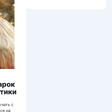
арок
нтики
учать с
ся на