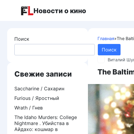
Перейти
Новости о кино
к
контенту
Поиск
Главная
»
The Bal
Поиск
Виталий Шу
The Balti
Свежие записи
Saccharine / Сахарин
Furious / Яростный
Wrath / Гнев
The Idaho Murders: College
Nightmare . Убийства в
Айдахо: кошмар в