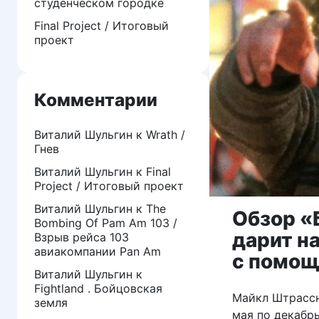
студенческом городке
Final Project / Итоговый
проект
Комментарии
Виталий Шульгин
к
Wrath /
Гнев
Виталий Шульгин
к
Final
Project / Итоговый проект
Виталий Шульгин
к
The
Обзор «
Bombing Of Pam Am 103 /
дарит н
Взрыв рейса 103
авиакомпании Pan Am
с помощ
Виталий Шульгин
к
Fightland . Бойцовская
Майкл Штрассн
земля
мая по декабр