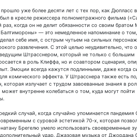
прошло уже более десяти лет с тех пор, как Дюпласс в
 был в кресле режиссера полнометражного фильма («С
 раз, когда он не делит обязанности со своим братом
 «Балтимороны» — это немедленное напоминание о том,
сделал себе имя, с острым чутьем на сильных персонаж
окого развлечения. С этой целью неудивительно, что 
 ведущим Штрасснером, который не только с большим
росается в роль Клиффа, но и соавтором сценария, опи
пыт. Эмоции всегда кажутся подлинными, даже когда с
для комического эффекта. У Штрасснера также есть п
, которая излучает с трудом завоеванные знания в рол
 может внутренне колебаться о том, куда могут пойти
ы.
редкий случай, когда случайно упоминается пандемия 
современным с суровой эстетикой 70-х, которая позво
натану Брегелю умело использовать своевременные з
 дополнительный удар. Джазовая музыка от Джордана 