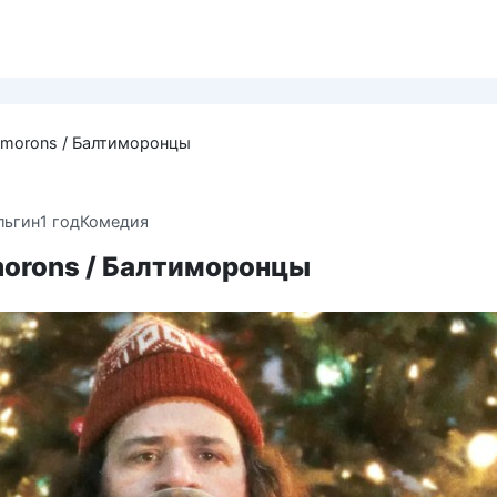
timorons / Балтиморонцы
льгин
1 год
Комедия
morons / Балтиморонцы