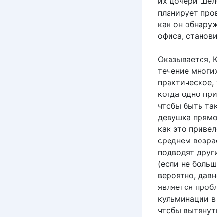
их дочери Шелб
планирует пров
как он обнару
офиса, станови
Оказывается, 
течение многих
практическое,
когда одно при
чтобы быть та
девушка прямо
как это приве
среднем возра
подводят друг
(если не больш
вероятно, дав
является проб
кульминации в
чтобы вытянут