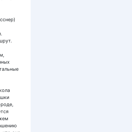
сснер)
.
шрут.
м,
нных
стальные
кола
ушки
ороде,
ется
ужем
лашению