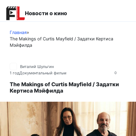
Перейти
к
Новости о кино
контенту
Главная
»
The Makings of Curtis Mayfield / Задатки Кертиса
Мэйфилда
Виталий Шульгин
1 год
Документальный фильм
0
The Makings of Curtis Mayfield / Задатки
Кертиса Мэйфилда