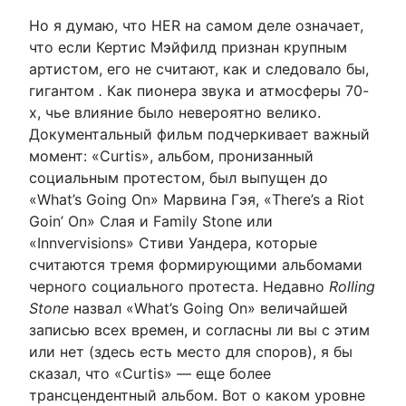
Но я думаю, что HER на самом деле означает,
что если Кертис Мэйфилд признан крупным
артистом, его не считают, как и следовало бы,
гигантом
.
Как пионера звука и атмосферы 70-
х, чье влияние было невероятно велико.
Документальный фильм подчеркивает важный
момент: «Curtis», альбом, пронизанный
социальным протестом, был выпущен до
«What’s Going On» Марвина Гэя, «There’s a Riot
Goin’ On» Слая и Family Stone или
«Innvervisions» Стиви Уандера, которые
считаются тремя формирующими альбомами
черного социального протеста. Недавно
Rolling
Stone
назвал «What’s Going On» величайшей
записью всех времен, и согласны ли вы с этим
или нет (здесь есть место для споров), я бы
сказал, что «Curtis» — еще более
трансцендентный альбом. Вот о каком уровне