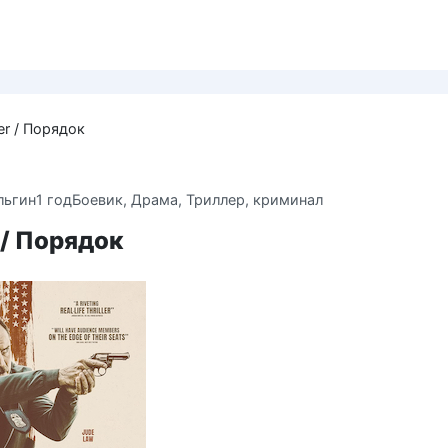
er / Порядок
льгин
1 год
Боевик
,
Драма
,
Триллер, криминал
 / Порядок