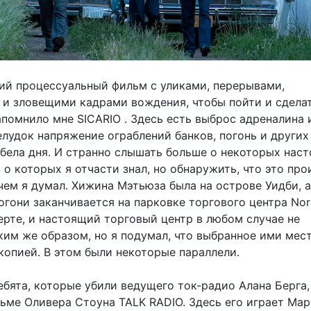
ий процессуальный фильм с уликами, перерывами,
и зловещими кадрами вождения, чтобы пойти и сделат
апомнило мне SICARIO . Здесь есть выброс адреналина 
удок напряжение ограблений банков, погонь и других
 бела дня. И странно слышать больше о некоторых нас
 о которых я отчасти знал, но обнаружить, что это пр
чем я думал. Хижина Мэтьюза была на острове Уидби, а
гони заканчивается на парковке торгового центра Nor
ерте, и настоящий торговый центр в любом случае не
ким же образом, но я подумал, что выбранное ими мест
копией. В этом были некоторые параллели.
бята, которые убили ведущего ток-радио Алана Берга,
льме Оливера Стоуна TALK RADIO. Здесь его играет Мар