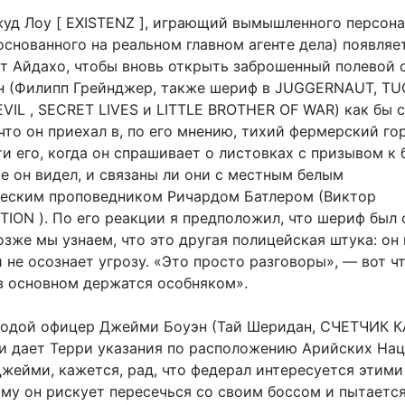
жуд Лоу [ EXISTENZ ], играющий вымышленного персона
снованного на реальном главном агенте дела) появляе
ат Айдахо, чтобы вновь открыть заброшенный полевой 
 (Филипп Грейнджер, также шериф в JUGGERNAUT, T
VIL , SECRET LIVES и LITTLE BROTHER OF WAR) как бы 
 что он приехал в, по его мнению, тихий фермерский го
и его, когда он спрашивает о листовках с призывом к 
е он видел, и связаны ли они с местным белым
еским проповедником Ричардом Батлером (Виктор
TION ). По его реакции я предположил, что шериф был 
озже мы узнаем, что это другая полицейская штука: он
 не осознает угрозу. «Это просто разговоры», — вот ч
 в основном держатся особняком».
лодой офицер Джейми Боуэн (Тай Шеридан, СЧЕТЧИК К
и дает Терри указания по расположению Арийских Нац
Джейми, кажется, рад, что федерал интересуется этими
ому он рискует пересечься со своим боссом и пытаетс