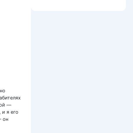
нно
абителях
рой —
 и я его
— он