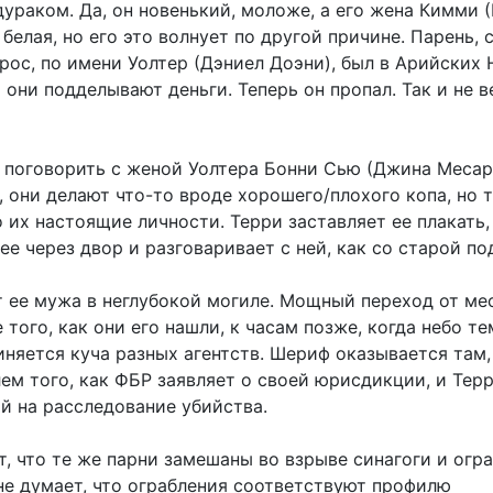
ураком. Да, он новенький, моложе, а его жена Кимми 
белая, но его это волнует по другой причине. Парень, 
рос, по имени Уолтер (Дэниел Доэни), был в Арийских 
о они подделывают деньги. Теперь он пропал. Так и не 
т поговорить с женой Уолтера Бонни Сью (Джина Меса
, они делают что-то вроде хорошего/плохого копа, но 
о их настоящие личности. Терри заставляет ее плакать,
е через двор и разговаривает с ней, как со старой по
т ее мужа в неглубокой могиле. Мощный переход от ме
 того, как они его нашли, к часам позже, когда небо те
иняется куча разных агентств. Шериф оказывается там,
ем того, как ФБР заявляет о своей юрисдикции, и Тер
й на расследование убийства.
, что те же парни замешаны во взрыве синагоги и огр
 не думает, что ограбления соответствуют профилю