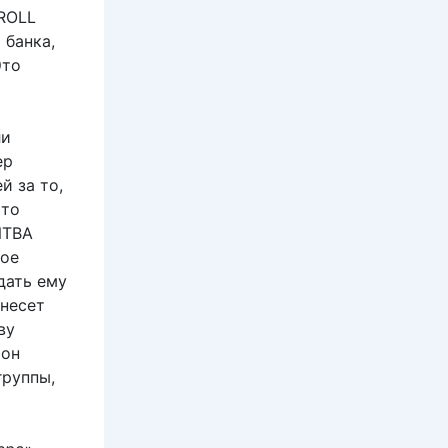
 ROLL
 банка,
Это
ли
ер
й за то,
ыто
ИТВА
вое
дать ему
знесет
ву
 он
группы,