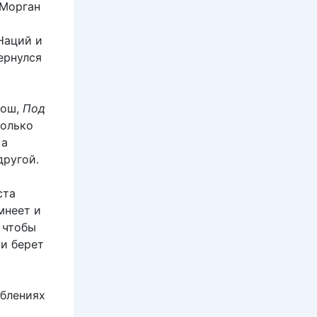
(Морган
с
Наций и
вернулся
рош,
Под
только
 а
другой.
ста
мнеет и
 чтобы
ри берет
аблениях