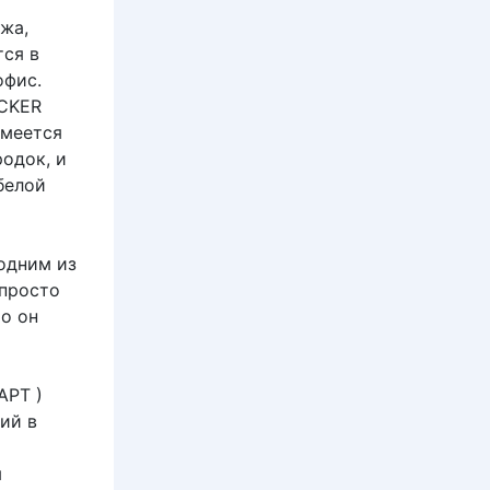
жа,
тся в
офис.
UCKER
смеется
родок, и
белой
одним из
 просто
то он
АРТ )
ий в
я