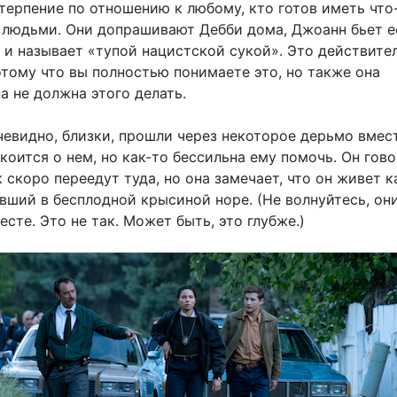
терпение по отношению к любому, кто готов иметь что
 людьми. Они допрашивают Дебби дома, Джоанн бьет е
 и называет «тупой нацистской сукой». Это действите
отому что вы полностью понимаете это, но также она
а не должна этого делать.
чевидно, близки, прошли через некоторое дерьмо вмест
коится о нем, но как-то бессильна ему помочь. Он гово
 скоро переедут туда, но она замечает, что он живет к
вший в бесплодной крысиной норе. (Не волнуйтесь, они
сте. Это не так. Может быть, это глубже.)