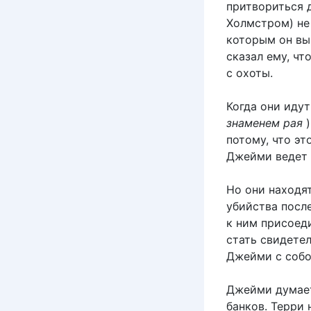
притвориться д
Холмстром) не 
которым он вы
сказал ему, чт
с охоты.
Когда они иду
знаменем рая
)
потому, что эт
Джейми ведет е
Но они находя
убийства после
к ним присоед
стать свидетел
Джейми с собо
Джейми думает
банков. Терри