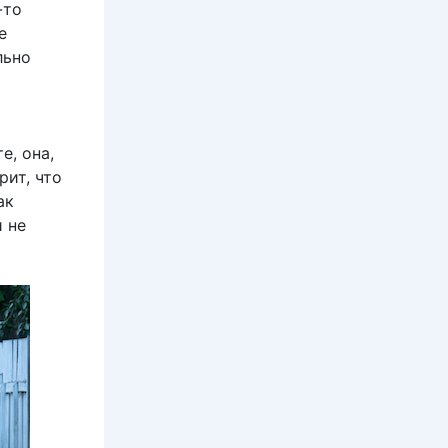
-то
е
льно
е, она,
рит, что
ак
 не