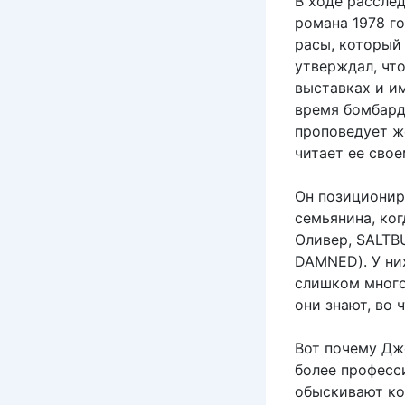
В ходе рассле
романа 1978 г
расы, который
утверждал, что
выставках и и
время бомбарди
проповедует ж
читает ее свое
Он позиционир
семьянина, ко
Оливер, SALTB
DAMNED). У них
слишком много
они знают, во ч
Вот почему Дж
более професси
обыскивают ком