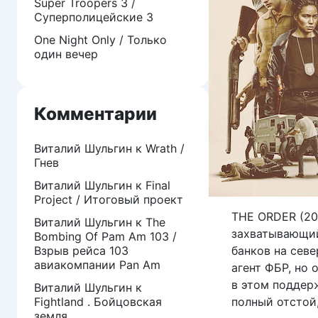
Super Troopers 3 /
Суперполицейские 3
One Night Only / Только
один вечер
Комментарии
Виталий Шульгин
к
Wrath /
Гнев
Виталий Шульгин
к
Final
Project / Итоговый проект
THE ORDER (20
Виталий Шульгин
к
The
захватывающий
Bombing Of Pam Am 103 /
Взрыв рейса 103
банков на севе
авиакомпании Pan Am
агент ФБР, но 
в этом поддер
Виталий Шульгин
к
Fightland . Бойцовская
полный отстой, 
земля