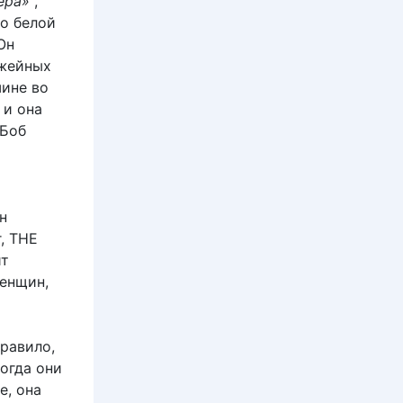
ера»
,
о белой
Он
ужейных
ине во
 и она
 Боб
н
, THE
ит
женщин,
равило,
огда они
е, она