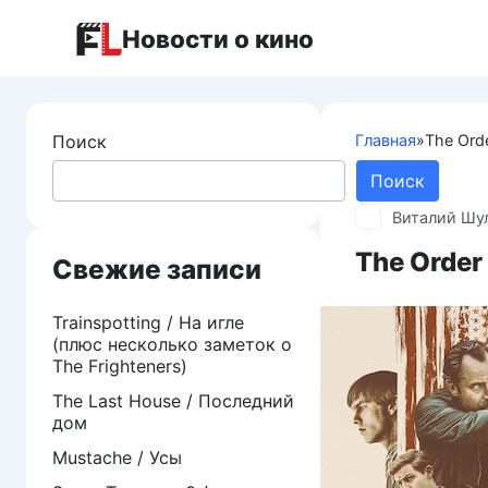
Перейти
Новости о кино
к
контенту
Поиск
Главная
»
The Ord
Поиск
Виталий Шу
The Order
Свежие записи
Trainspotting / На игле
(плюс несколько заметок о
The Frighteners)
The Last House / Последний
дом
Mustache / Усы