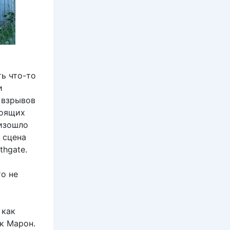
ь что-то
и
 взрывов
тоящих
оизошло
 сцена
thgate.
о не
 как
к Марон.