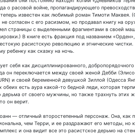
дования они постоянно находят копии
«Дневников Терн
ода о расовой войне, пропагандирующего превосходств
 теперь известен как любимый роман Тимоти Маквея. (
 не согласен с его расизмом, но продавал книгу на ор
мел страницы с выделенными фрагментами в своей маш
ровки.) В книге есть фракция под названием «Орден»,
естокую расистскую революцию и этнические чистки.
му ребенку как сказку на ночь.
ует себя как дисциплинированного, добропорядочного
гда он переключается между своей женой Дебби (Элисо
URN) и своей беременной девушкой Зиллой (Одесса Янг
 обеих есть аура какой-то бедной леди, которая терп
 дерьма от своего мужчины, но также трахнуть этих 
то он верит.
оанн — отличный второстепенный персонаж. Она, как п
ональна, чем Терри, и ее раздражают его методы, но к
плекс и она видит все это расистское дерьмо на стен