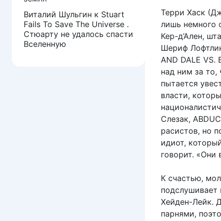
Терри Хаск (Д
Виталий Шульгин
к
Stuart
Fails To Save The Universe .
лишь немного о
Стюарту не удалось спасти
Кер-д’Ален, шт
Вселенную
Шериф Лофтлин
AND DALE VS. E
над ним за то,
пытается увест
власти, которы
националистич
Слезак, ABDUC
расистов, но п
идиот, который
говорит. «Они
К счастью, мо
подслушивает 
Хейден-Лейк. 
парнями, поэт