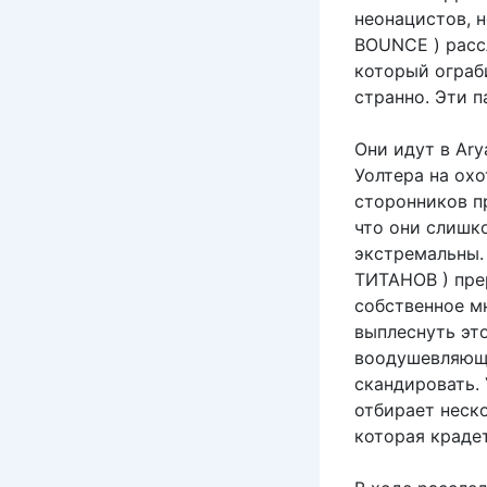
неонацистов, 
BOUNCE ) рассл
который ограб
странно. Эти п
Они идут в Ary
Уолтера на охо
сторонников п
что они слишк
экстремальны.
ТИТАНОВ ) пре
собственное м
выплеснуть это
воодушевляющу
скандировать. 
отбирает неск
которая крадет