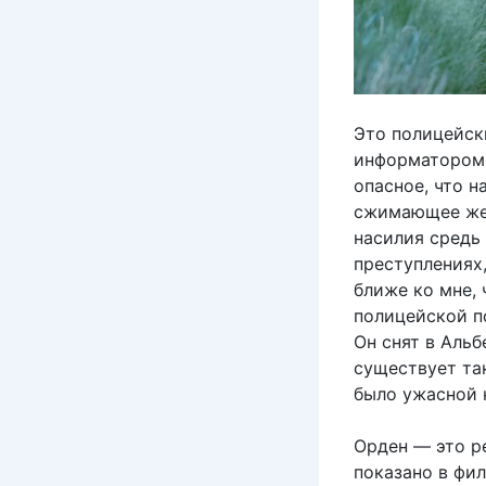
Это полицейск
информатором 
опасное, что н
сжимающее жел
насилия средь
преступлениях,
ближе ко мне, 
полицейской по
Он снят в Альб
существует та
было ужасной 
Орден — это ре
показано в фи