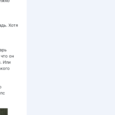
олжно
дь. Хотя
варь
 что он
я. Или
акого
о
опс