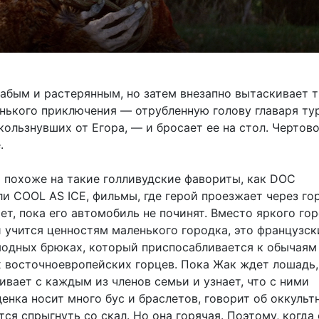
лабым и растерянным, но затем внезапно вытаскивает 
енького приключения — отрубленную голову главаря ту
кользнувших от Егора, — и бросает ее на стол. Чертов
.
о похоже на такие голливудские фавориты, как DOC
 COOL AS ICE, фильмы, где герой проезжает через гор
ет, пока его автомобиль не починят. Вместо яркого го
й учится ценностям маленького городка, это французск
модных брюках, который приспосабливается к обычаям
 восточноевропейских горцев. Пока Жак ждет лошадь,
ивает с каждым из членов семьи и узнает, что с ними
енка носит много бус и браслетов, говорит об оккульт
тся спрыгнуть со скал. Но она горячая. Поэтому, когда