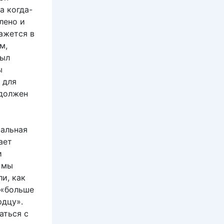
а когда-
лено и
ажется в
м,
был
ы
 для
 должен
тальная
ает
и
 мы
и, как
 «больше
рдцу».
аться с