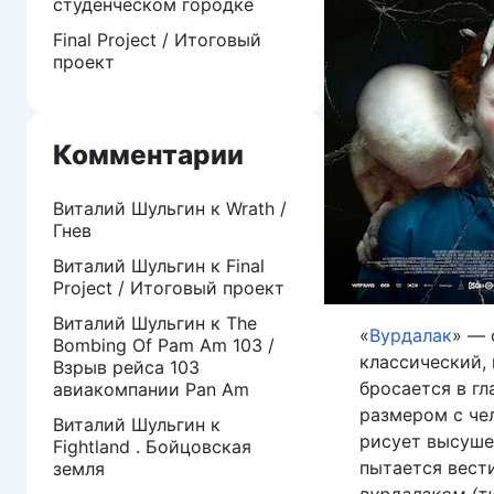
студенческом городке
Final Project / Итоговый
проект
Комментарии
Виталий Шульгин
к
Wrath /
Гнев
Виталий Шульгин
к
Final
Project / Итоговый проект
Виталий Шульгин
к
The
«
Вурдалак
» — 
Bombing Of Pam Am 103 /
классический,
Взрыв рейса 103
бросается в гл
авиакомпании Pan Am
размером с че
Виталий Шульгин
к
рисует высушен
Fightland . Бойцовская
пытается вести
земля