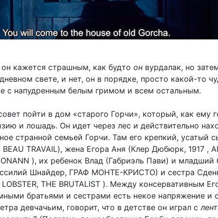
 он кажется страшным, как будто
он
вурдалак, но зате
дневном свете, и нет, он в порядке, просто какой-то чу
е с напудренным белым гримом и всем остальным.
овет пойти в дом «старого Горчи», который, как ему г
зию и лошадь. Он идет через лес и действительно нах
ное странной семьей Горчи. Там его крепкий, усатый с
, BEAU TRAVAIL), жена Егора Аня (Клер Дюбюрк, 1917 , 
CONANN ), их ребенок Влад (Габриэль Пави) и младший 
ассилий Шнайдер, ГРАФ МОНТЕ-КРИСТО) и сестра Сден
, LOBSTER, THE BRUTALIST ). Между консервативным Ег
емными братьями и сестрами есть некое напряжение и 
етра девчачьим, говорит, что в детстве он играл с
лент