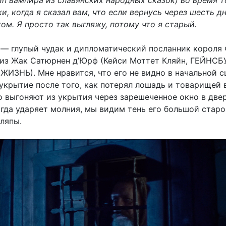
ип вампира из славянских народных сказок) во время т
и, когда я сказал вам, что если вернусь через шесть дн
ом. Я просто так выгляжу, потому что я старый.
 — глупый чудак и дипломатический посланник короля
из Жак Сатюрнен д’Юрф (Кейси Моттет Кляйн, ГЕЙНСБ
ИЗНЬ). Мне нравится, что его не видно в начальной с
 укрытие после того, как потерял лошадь и товарищей 
о выгоняют из укрытия через зарешеченное окно в двер
огда ударяет молния, мы видим тень его большой стар
ляпы.