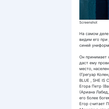
Screenshot
На самом деле
видим его при 
синей униформ
Он принимает с
даст ему прови
место, населен
(Грегуар Колен
BLUE , SHE IS 
Егора Петр (В
(Ариана Лабед
его более бог
Егор считает П