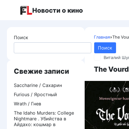
Перейти
Новости о кино
к
контенту
Поиск
Главная
»
The Vou
Поиск
Виталий Шу
The Vourd
Свежие записи
Saccharine / Сахарин
Furious / Яростный
Wrath / Гнев
The Idaho Murders: College
Nightmare . Убийства в
Айдахо: кошмар в