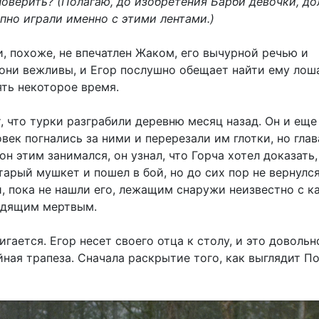
поверить? (Полагаю, до изобретения Барби девочки, д
пно играли именно с этими лентами.)
, похоже, не впечатлен Жаком, его вычурной речью и
 они вежливы, и Егор послушно обещает найти ему лоша
ять некоторое время.
, что турки разграбили деревню месяц назад. Он и еще
век погнались за ними и перерезали им глотки, но гла
он этим занимался, он узнал, что Горча хотел доказать,
старый мушкет и пошел в бой, но до сих пор не вернулс
, пока не нашли его, лежащим снаружи неизвестно с к
ядящим мертвым.
игается. Егор несет своего отца к столу, и это довольн
ная трапеза. Сначала раскрытие того, как выглядит П