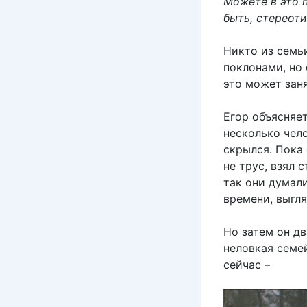
Можете в это 
быть, стереоти
Никто из семьи
поклонами, но
это может зан
Егор объясняет
несколько чело
скрылся. Пока 
не трус, взял 
так они думали
времени, выгл
Но затем он дв
неловкая семей
сейчас –