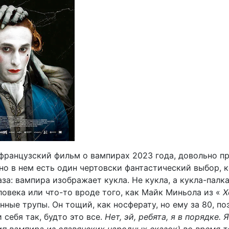
французский фильм о вампирах 2023 года, довольно п
 но в нем есть один чертовски фантастический выбор, 
аза: вампира изображает кукла. Не кукла, а кукла-палк
ловека или что-то вроде того, как Майк Миньола из «
Х
ные трупы. Он тощий, как носферату, но ему за 80, по
 себя так, будто это все.
Нет, эй, ребята, я в порядке. 