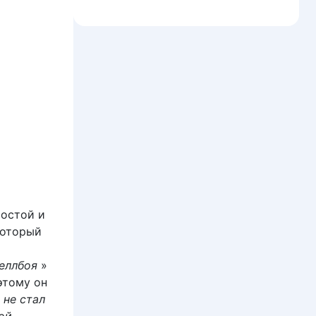
ростой и
который
а
еллбоя
»
этому он
Я не стал