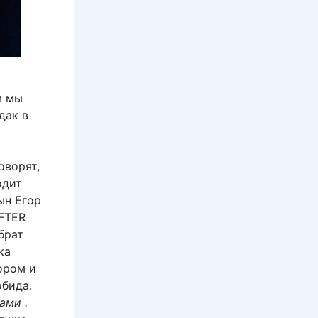
м мы
дак в
оворят,
одит
ын Егор
AFTER
брат
ка
ором и
обида.
ами .