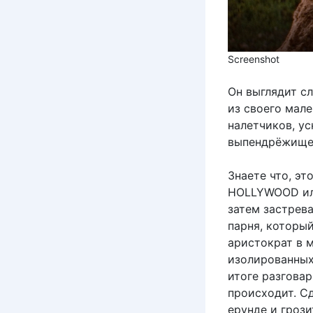
Screenshot
Он выглядит с
из своего мал
налетчиков, ус
выпендрёжище
Знаете что, эт
HOLLYWOOD или
затем застрева
парня, которы
аристократ в 
изолированных
итоге разговар
происходит. Сд
ерунде и грози