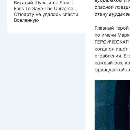
вурдалаком (т
Виталий Шульгин
к
Stuart
опасной поездк
Fails To Save The Universe .
стану вурдалак
Стюарту не удалось спасти
Вселенную
Главный герой
по имени Марк
ГЕРОИЧЕСКАЯ Ж
когда он ищет
ограбления. Ег
каждый раз, к
французской ш