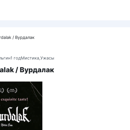
rdalak / Вурдалак
льгин
1 год
Мистика,Ужасы
alak / Вурдалак