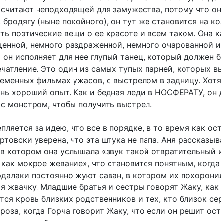
 считают неподходящей для замужества, потому что он
 бродягу (ныне покойного), он тут же становится на ко
ть поэтические вещи о ее красоте и всем таком. Она к
енной, немного раздраженной, немного очарованной и
 он исполняет для нее глупый танец, который должен 
чатление. Это один из самых тупых парней, которых в
ременных фильмах ужасов, с выстрелом в задницу. Хотя
ень хороший опыт. Как и бедная леди в НОСФЕРАТУ, он
 с монстром, чтобы получить выстрел.
пляется за идею, что все в порядке, в то время как ос
ртовски уверена, что эта штука не папа. Аня рассказыв
, в котором она услышала «звук такой отвратительный 
 как мокрое жевание», что становится понятным, когда
рдалаки постоянно жуют саван, в котором их похоронил
я жвачку. Младшие братья и сестры говорят Жаку, как
тся кровь близких родственников и тех, кто близок се
роза, когда Горча говорит Жаку, что если он решит ост