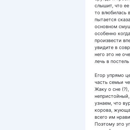
слышит, что ее
то влюбилась в
пытается сказа
основном смущ
особенно когда
произвести впе
увидите в сов
него это не оч
лечь в постель
Егор упрямо це
часть семьи че
Жаку о сне (?)
непристойный,
узнаем, что ву
корова, жующа
всего им нрави
Поэтому это уг