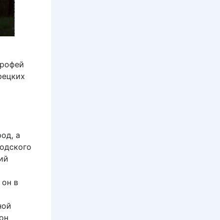
трофей
рецких
о
од, а
родского
ий
 он в
ной
 он