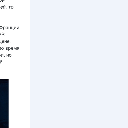
ой
ей, то
 Франции
УР:
цене,
во время
и, но
ой