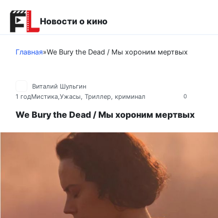
Перейти
к
Новости о кино
контенту
Главная
»
We Bury the Dead / Мы хороним мертвых
Виталий Шульгин
1 год
Мистика,Ужасы
,
Триллер, криминал
0
We Bury the Dead / Мы хороним мертвых