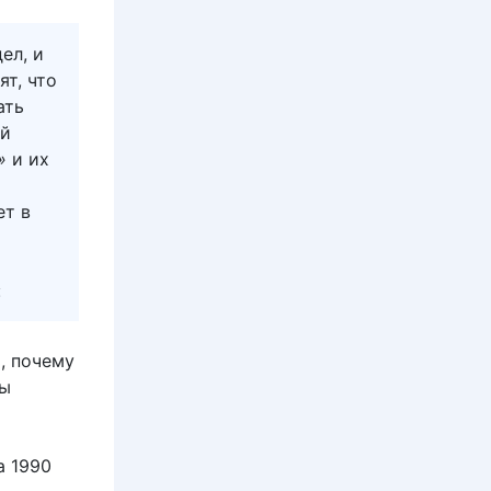
ел, и
ят, что
ать
ий
»
и их
ет в
:
, почему
вы
а 1990