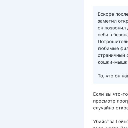
Вскоре после
заметил откр
он позвонил 
себя в безоп
Потрошитель
любимые фил
страничный 
кошки-мышки
То, что он н
Если вы что-то
просмотр прог
случайно откро
Убийства Гейнс