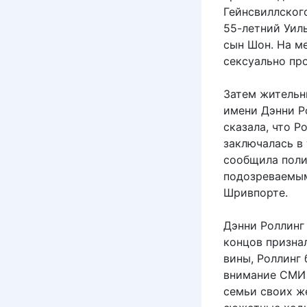
Гейнсвиллског
55-летний Уиль
сын Шон. На м
сексуально пр
Затем жительн
имени Дэнни Р
сказала, что Р
заключалась в
сообщила поли
подозреваемым
Шривпорте.
Дэнни Роллинг 
концов признал
вины, Роллинг
внимание СМИ 
семьи своих же