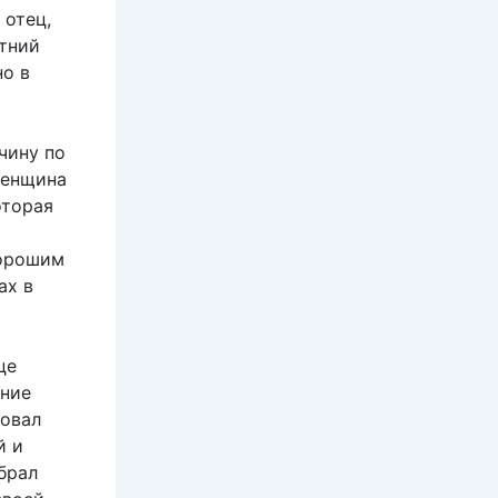
 отец,
етний
но в
чину по
женщина
оторая
хорошим
ах в
це
ание
зовал
й и
брал