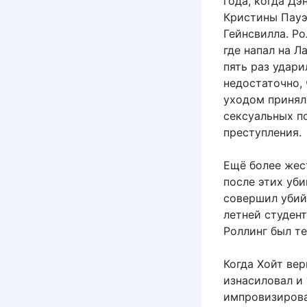
года, когда Дэ
Кристины Пауэ
Гейнсвилла. Ро
где напал на Л
пять раз удари
недостаточно,
уходом принял
сексуальных п
преступления.
Ещё более жес
после этих уби
совершил убий
летней студент
Роллинг был те
Когда Хойт вер
изнасиловал и
импровизирован