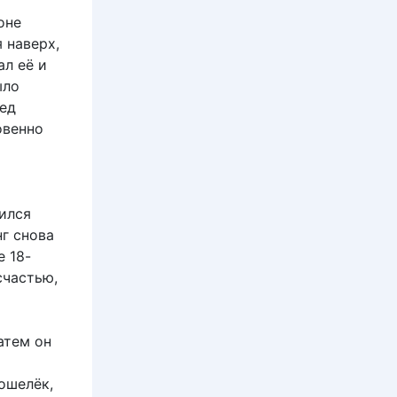
оне
 наверх,
ал её и
ыло
ед
овенно
ился
нг снова
 18-
счастью,
атем он
кошелёк,