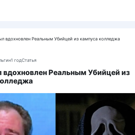
был вдохновлен Реальным Убийцей из кампуса колледжа
льгин
1 год
Статья
л вдохновлен Реальным Убийцей из
колледжа