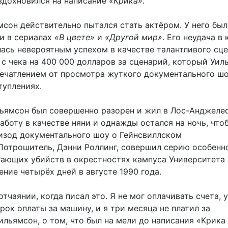
 вдохновился на написание
«Крика»
.
мсон действительно пытался стать актёром. У него бы
и в сериалах
«В цвете»
и
«Другой мир»
. Его неудача в
лась невероятным успехом в качестве талантливого сце
 с чека на 400 000 долларов за сценарий, который Уил
печатлением от просмотра жуткого документального шо
туплениях.
льямсон был совершенно разорен и жил в Лос-Анджелес
аботу в качестве няни и однажды остался на ночь, что
изод документального шоу о Гейнсвиллском
Потрошитель, Дэнни Роллинг, совершил серию особенн
гающих убийств в окрестностях кампуса Университета
ние четырёх дней в августе 1990 года.
отчаянии, когда писал это. Я не мог оплачивать счета, 
рок оплаты за машину, и я три месяца не платил за
ильямсон, о том, что был на мели до написания «Крика