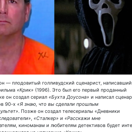
он — плодовитый голливудский сценарист, написавший
 фильма
«Крик»
(1996). Это был его первый проданный
же он создал сериал
«Бухта Доусона»
и написал сценар
ов 90-х
«Я знаю, что вы сделали прошлым
ультет»
. Позже он создал телесериалы «Дневники
следователи»
,
«Сталкер»
и
«Расскажи мне
сателям, киноманам и любителям детективов будет инт