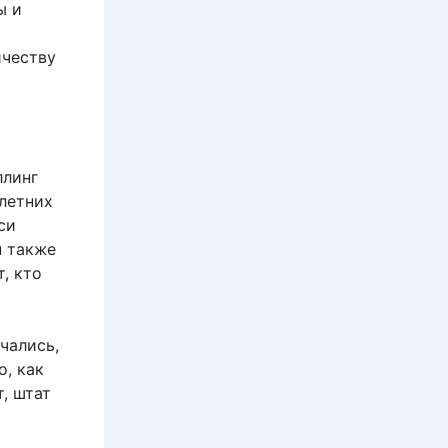
ы и
а
ичеству
ллинг
летних
си
н также
, кто
чались,
о, как
, штат