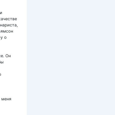
ли
 качестве
нариста,
ьямсон
у о
е. Он
бы
о
у меня