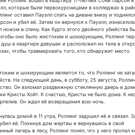
нни Роллинг вошёл в квартиру 17-летних Сони Ларсон и
лл, которые были первокурсницами в колледжах в рай
ллинг оставил Пауэлл спать на диване внизу и поднялся
арсон и убил её. Затем он вернулся к Пауэлл, изнасилов
л ножом в спину. Как будто этого двойного убийства б
 чтобы оно было жестоким и шокирующим, Роллинг пер
 душ в квартире девушек и расположил их тела в откр
озах, чтобы травмировать того, кто обнаружит место
токим и шокирующим является то, что Роллинг не зата
йств. На следующий день, в субботу, 25 августа, Ролли
ство. Он взломал раздвижную стеклянную дверь в доме
ки Кристы Хойт. К счастью, Кристы не было дома. К не
рпелив. Он ждал её возвращения всю ночь.
нулась домой в 11 утра, Роллинг задушил её и связал. З
 убил её. Покинув дом жертвы и вернувшись в свой
ный лагерь в лесу, Роллинг понял, что у него пропал 