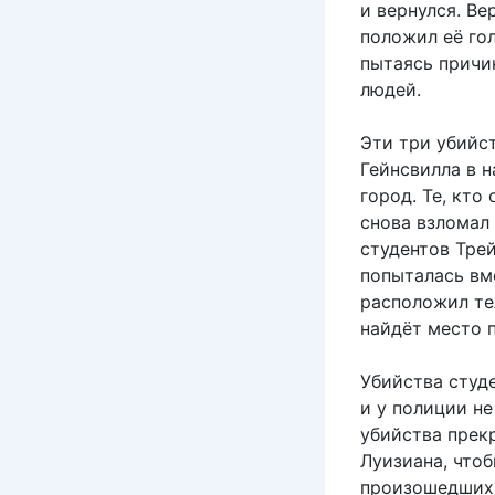
и вернулся. Ве
положил её гол
пытаясь причи
людей.
Эти три убийс
Гейнсвилла в 
город. Те, кто
снова взломал
студентов Трей
попыталась вме
расположил тел
найдёт место 
Убийства студе
и у полиции не
убийства прек
Луизиана, чтоб
произошедших 