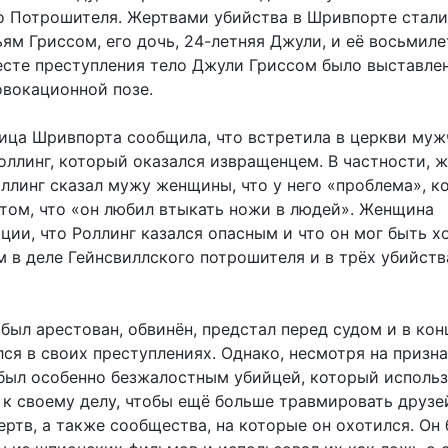
о Потрошителя. Жертвами убийства в Шривпорте стали
ям Гриссом, его дочь, 24-летняя Джули, и её восьмил
есте преступления тело Джули Гриссом было выставле
овокационной позе.
ица Шривпорта сообщила, что встретила в церкви муж
оллинг, который оказался извращенцем. В частности, 
оллинг сказал мужу женщины, что у него «проблема», к
 том, что «он любил втыкать ножи в людей». Женщина
ции, что Роллинг казался опасным и что он мог быть 
 в деле Гейнсвиллского потрошителя и в трёх убийств
был арестован, обвинён, предстал перед судом и в кон
ся в своих преступлениях. Однако, несмотря на призн
 был особенно безжалостным убийцей, который исполь
к своему делу, чтобы ещё больше травмировать друзе
ртв, а также сообщества, на которые он охотился. Он 