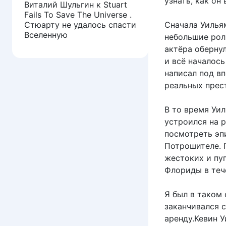
узнать, как он
Виталий Шульгин
к
Stuart
Fails To Save The Universe .
Сначала Уилья
Стюарту не удалось спасти
Вселенную
небольшие рол
актёра оберну
и всё началось
написал под в
реальных прес
В то время Уи
устроился на р
посмотреть эп
Потрошителе. 
жестоких и пу
Флориды в тече
Я был в таком 
заканчивался с
аренду.Кевин У