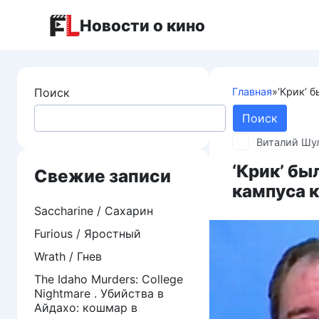
Перейти
Новости о кино
к
контенту
Поиск
Главная
»
‘Крик’ 
Поиск
Виталий Шу
‘Крик’ бы
Свежие записи
кампуса 
Saccharine / Сахарин
Furious / Яростный
Wrath / Гнев
The Idaho Murders: College
Nightmare . Убийства в
Айдахо: кошмар в