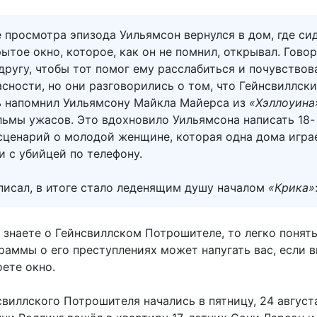
 просмотра эпизода Уильямсон вернулся в дом, где сид
ытое окно, которое, как он не помнил, открывал. Говор
другу, чтобы тот помог ему расслабиться и почувствов
асности, но они разговорились о том, что Гейнсвиллск
 напомнил Уильямсону Майкла Майерса из
«Хэллоуина
ьмы ужасов. Это вдохновило Уильямсона написать 18-
сценарий о молодой женщине, которая одна дома игра
 с убийцей по телефону.
аписал, в итоге стало леденящим душу началом
«Крика»
 знаете о Гейнсвиллском Потрошителе, то легко понять
раммы о его преступлениях может напугать вас, если 
ете окно.
виллского Потрошителя начались в пятницу, 24 август