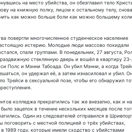
рнувшись на место убийства, он обезглавил тело Крист
ову на книжную полку, лицом к остальному телу, снов
нить как можно больше боли как можно большему кол
тва повергли многочисленное студенческое население
настоящую истерию. Молодые люди массово покидали
 остался, спали группами. В понедельник, 27 августа, Ро
 раздвижную стеклянную дверь и вошёл в квартиру 23-
си Полс и Мэнни Табоада. Он убил Мэнни, а когда Трей
шаться, он удержал её, а затем изнасиловал и убил. О
о Трейси в сексуальной позе, чтобы его обнаружил тот
преступления.
нтов колледжа прекратились так же внезапно, как и на
 было зацепок в течение нескольких месяцев после тог
ратились. Один из следователей отправился в Шривпорт
ы поговорить с местной полицией о трёх убийствах,
в 1989 году, которые имели сходство с убийствами