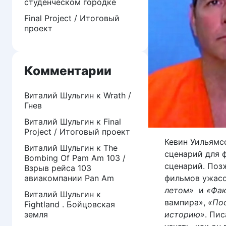
студенческом городке
Final Project / Итоговый
проект
Комментарии
Виталий Шульгин
к
Wrath /
Гнев
Виталий Шульгин
к
Final
Project / Итоговый проект
Кевин Уильямс
Виталий Шульгин
к
The
сценарий для
Bombing Of Pam Am 103 /
сценарий. Поз
Взрыв рейса 103
фильмов ужас
авиакомпании Pan Am
летом»
и
«Фак
Виталий Шульгин
к
вампира»,
«По
Fightland . Бойцовская
историю»
. Пи
земля