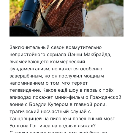
Заключительный сезон возмутительно
непристойного сериала Дэнни Макбрайда,
высмеивающего коммерческий
фундаментализм, не кажется особенно
завершённым, но он послужил мощным
напоминанием о том, что теряет
телевидение. Какое ещё шоу в первых трёх
эпизодах покажет мини-фильм о Гражданской
войне с Брэдли Купером в главной роли,
трагический несчастный случай с
танцовщицей на пилоне и повешенный мозг
Уолтона Гоггинса на водных лыжах?
С точки зрения сюжета, это ещё больше