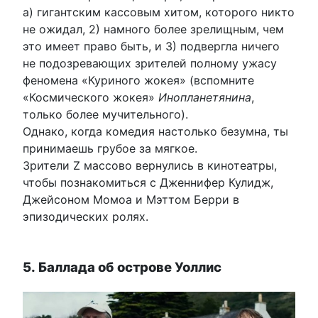
а) гигантским кассовым хитом, которого никто
не ожидал, 2) намного более зрелищным, чем
это имеет право быть, и 3) подвергла ничего
не подозревающих зрителей полному ужасу
феномена «Куриного жокея» (вспомните
«Космического жокея»
Инопланетянина
,
только более мучительного).
Однако, когда комедия настолько безумна, ты
принимаешь грубое за мягкое.
Зрители Z массово вернулись в кинотеатры,
чтобы познакомиться с Дженнифер Кулидж,
Джейсоном Момоа и Мэттом Берри в
эпизодических ролях.
5. Баллада об острове Уоллис