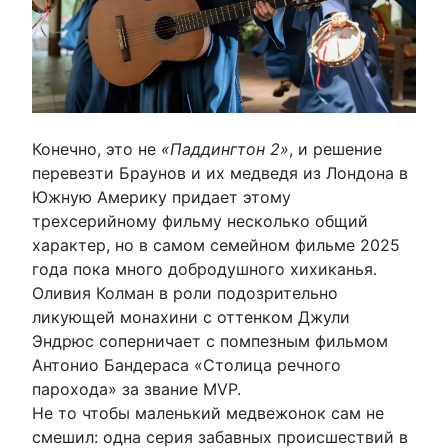
Конечно, это не
«Паддингтон 2»
, и решение
перевезти Браунов и их медведя из Лондона в
Южную Америку придает этому
трехсерийному фильму несколько общий
характер, но в самом семейном фильме 2025
года пока много добродушного хихиканья.
Оливия Колман в роли подозрительно
ликующей монахини с оттенком Джули
Эндрюс соперничает с помпезным фильмом
Антонио Бандераса «Столица речного
парохода» за звание MVP.
Не то чтобы маленький медвежонок сам не
смешил: одна серия забавных происшествий в