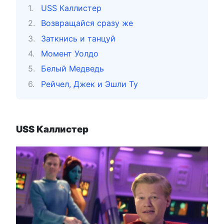
USS Каллистер
Возвращайся сразу же
Заткнись и танцуй
Момент Уолдо
Белый Медведь
Рейчел, Джек и Эшли Ту
USS Каллистер