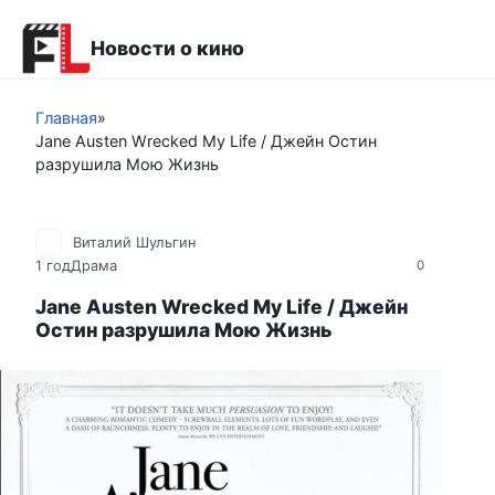
Перейти
к
Новости о кино
контенту
Главная
»
Jane Austen Wrecked My Life / Джейн Остин
разрушила Мою Жизнь
Виталий Шульгин
1 год
Драма
0
Jane Austen Wrecked My Life / Джейн
Остин разрушила Мою Жизнь