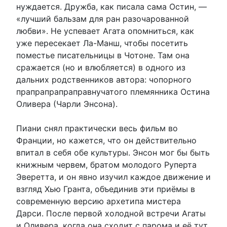
нуждается. Дружба, как писала сама Остин, —
«лучший бальзам для ран разочарованной
любви». Не успевает Агата опомниться, как
уже пересекает Ла-Манш, чтобы посетить
поместье писательницы в Чотоне. Там она
сражается (но и влюбляется) в одного из
дальних родственников автора: чопорного
прапрапрапраправнучатого племянника Остина
Оливера (Чарли Энсона).
Пиани снял практически весь фильм во
Франции, но кажется, что он действительно
впитал в себя обе культуры. Энсон мог бы быть
книжным червем, братом молодого Руперта
Эверетта, и он явно изучил каждое движение и
взгляд Хью Гранта, объединив эти приёмы в
современную версию архетипа мистера
Дарси. После первой холодной встречи Агаты
и Оливера, когда она сходит с парома и её тут