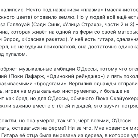
калипсис. Нечто под названием «плазма» (маслянисто
жного цвета) отравило землю. Но у людей всё ещё ес
ssa Гэллоуэй (Сэди Синк, «Улица Страха», части 2 и 3)
на, которая живёт на одной из ферм со своей матерь
 Элрод, «Красная ракета»). У неё есть гитара, сделанн
Перл, но не будучи психопаткой, она достаточно одинок
д пугалом.
добряет музыкальные амбиции О’Дессы, потому что оте
лий (Поки Лафарж, «Одинокий рейнджер») и пять поко
 называемыми «бродягами». Вергилий однажды отправи
ь, играя на музыкальных инструментах, и больше не
ит как бред, но для О’Дессы, обычного Люка Скайуокер
жгли заживо вместе с тётей и дядей, это звучит потря
 сожгли, но она умерла, так что, чёрт возьми, О’Десси
ать, оставаться на ферме? Ни за что. Мне нравится м
 Гитара её отца была вырезана из дерева, в которое уд