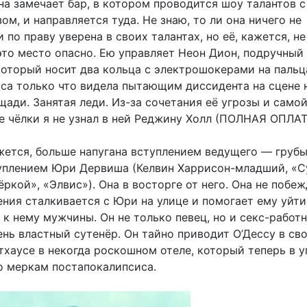
на замечает бар, в котором проводится шоу талантов с
м, и направляется туда. Не знаю, то ли она ничего не
и по праву уверена в своих талантах, но её, кажется, не
это место опасно. Ею управляет Неон Дион, подручный
который носит два кольца с электрошокерами на пальц
сса только что видела пытающим диссидента на сцене 
ади. Занятая леди. Из-за сочетания её угрозы и само
е чёлки я не узнал в ней Реджину Холл (ПОЛНАЯ ОПЛАТ
ажется, больше напугана вступлением ведущего — груб
плением Юри Дервиша (Келвин Харрисон-младший, «С
ркой», «Элвис»). Она в восторге от него. Она не побеж
ния сталкивается с Юри на улице и помогает ему уйти
к нему мужчины. Он не только певец, но и секс-работн
ень властный сутенёр. Он тайно приводит О’Дессу в св
тхаусе в некогда роскошном отеле, который теперь в у
о меркам постапокалипсиса.