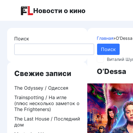
Перейти
Новости о кино
к
контенту
Поиск
Главная
»
O’Dessa
Поиск
Виталий Шу
O’Dessa
Свежие записи
The Odyssey / Одиссея
Trainspotting / На игле
(плюс несколько заметок о
The Frighteners)
The Last House / Последний
дом