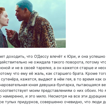
ет доходить, что О’Дессу влечёт к Юри, и она успешно
действительно не ожидала такого поворота, потому чт
юной и не в своей тарелке, а он кажется старше и нео
отому что ему её жаль, как старшего брата. Кроме того
 сутенёра, кажется, выдают в нём гея, в то время как о
очаровательная юная девушка-бунтарка, пытающаяся ве
 соответствует моим представлениям о них обоих. Но 
о намеренно, и это мило. Несмотря на все эти дурацки
ире тупых придурков, совершенно очевидно, что люди 