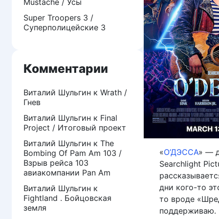
Mustache / Усы
Super Troopers 3 /
Суперполицейские 3
Комментарии
Виталий Шульгин
к
Wrath /
Гнев
Виталий Шульгин
к
Final
Project / Итоговый проект
Виталий Шульгин
к
The
«
О’ДЭССА
» — 
Bombing Of Pam Am 103 /
Взрыв рейса 103
Searchlight Pi
авиакомпании Pan Am
рассказываетс
дни кого-то эт
Виталий Шульгин
к
Fightland . Бойцовская
то вроде «Шре
земля
поддерживаю.