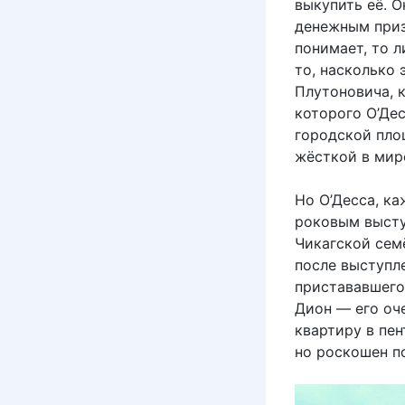
выкупить её. О
денежным призо
понимает, то л
то, насколько 
Плутоновича, 
которого О’Де
городской площ
жёсткой в мир
Но О’Десса, к
роковым высту
Чикагской семё
после выступле
пристававшего 
Дион — его оч
квартиру в пен
но роскошен п