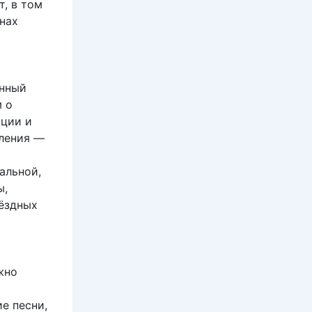
т, в том
нах
енный
м о
оции и
пления —
альной,
ы,
вёздных
жно
е песни,