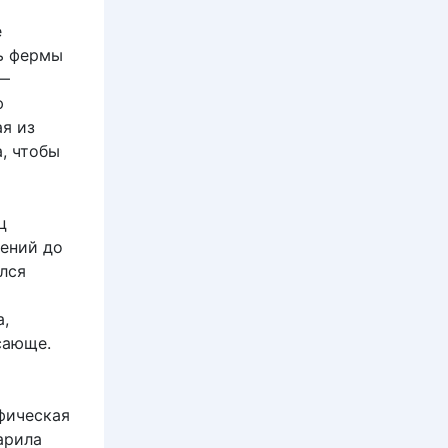
е
ть фермы
 —
ю
ая из
а, чтобы
ц
лений до
лся
а,
сающе.
ифическая
арила