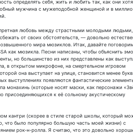
сть определять себя, жить и любить так, как они хотя
обный мужчина с мужеподобной женщиной и в миллио
ий.
апретная любовь между страстными молодыми людьми,
бежать от своих обстоятельств, — довольно естеств
возвышенного мира мюзиклов. Итак, давайте поговори
SSA как мюзикла. Песни написаны, чтобы объяснить эм
нты, но большинство из них представлены как высту
ала, в открытом микрофоне, на смертельном игровом
которой она выступает на улице, становится менее букв
ных выступлениях появляются фантастические элемент
ппа монахинь (которые носят маски, как персонажи «З
пно присоединяющихся к её сольному акустическому
ном кантри (скорее в стиле старой школы, который мо
о, что было популярно большую часть моей жизни) с
янием рок-н-ролла. Я считаю, что это довольно хороши