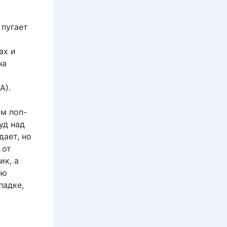
 пугает
ах и
на
й
А).
ым поп-
уд над
дает, но
 от
ик, а
ою
падке,