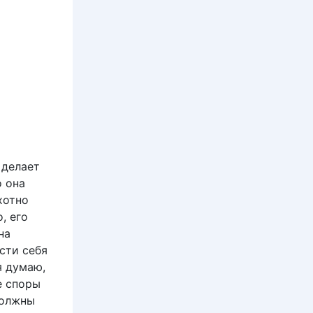
 делает
о она
хотно
, его
на
сти себя
я думаю,
е споры
должны