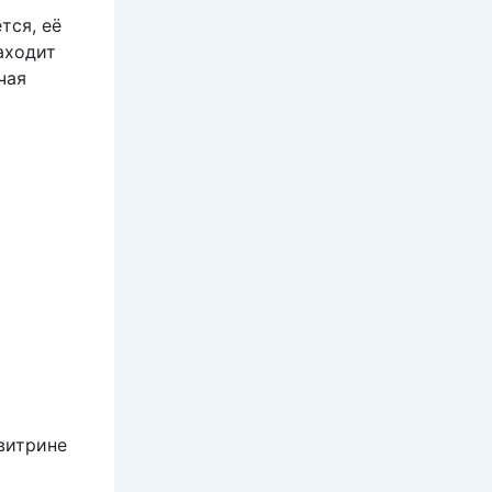
тся, её
аходит
чая
 витрине