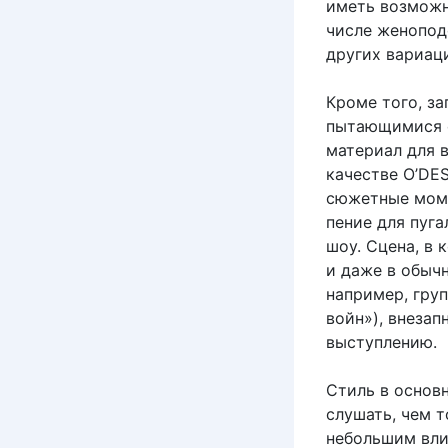
иметь возможно
числе женопод
других вариац
Кроме того, з
пытающимися с
материал для 
качестве O’DE
сюжетные моме
пение для пуг
шоу. Сцена, в 
и даже в обыч
например, гру
войн»), внеза
выступлению.
Стиль в основ
слушать, чем т
небольшим вли