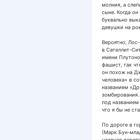
молния, а сле
сыне. Когда он
буквально выка
девушки на рок
Вероятно, Лос
в Сателлит-Си
имени Плутоно
фашист, так чт
он похож на Д
человека» в с
названием «Др
зомбирования.
под названием 
что я бы не ст
По дороге в го
(Марк Бун-мла
наивная дереве