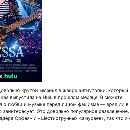
довольно крутой мюзикл в жанре антиутопии, который
ctures выпустила на Hulu в прошлом месяце. В сюжете
я о любви и музыке перед лицом фашизма — вряд ли в
о заинтересует. Это довольно популярное развлечение, 
ддера Орфея» и «Шестиструнных самураев», так что я 