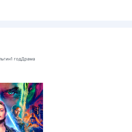
льгин
1 год
Драма