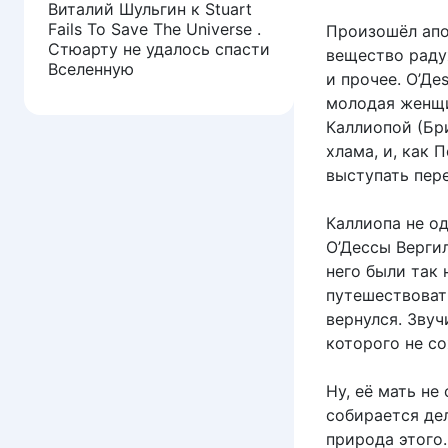
Виталий Шульгин
к
Stuart
Fails To Save The Universe .
Произошёл апо
Стюарту не удалось спасти
вещество раду
Вселенную
и прочее. О’Дe
молодая женщи
Каллиопой (Бри
хлама, и, как 
выступать пере
Каллиопа не о
О’Дессы Верги
него были так
путешествоват
вернулся. Звуч
которого не со
Ну, её мать не
собирается дел
природа этого.