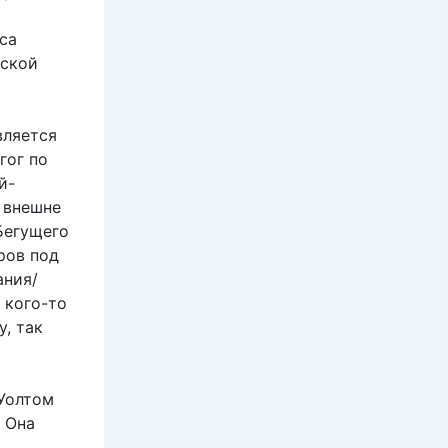
сса
нской
вляется
гог по
й-
о внешне
Бегущего
ров под
ания/
т кого-то
, так
 Уолтом
 Она