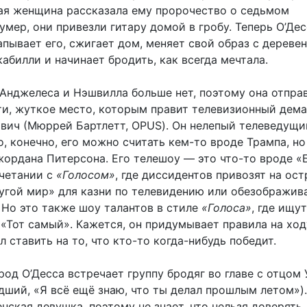
пая женщина рассказала ему пророчество о седьмом
 умер, они привезли гитару домой в гробу. Теперь О’Де
пывает его, сжигает дом, меняет свой образ с дереве
абилли и начинает бродить, как всегда мечтала.
-Анджелеса и Нэшвилла больше нет, поэтому она отпра
ти, жуткое место, которым правит телевизионный дема
вич (Мюррей Бартлетт, OPUS). Он нелепый телеведущи
о, конечно, его можно считать кем-то вроде Трампа, н
жордана Питерсона. Его телешоу — это что-то вроде «
очетании с
«Голосом»
, где диссидентов привозят на ост
угой мир» для казни по телевидению или обезображив
 Но это также шоу талантов в стиле
«Голоса»
, где ищу
«Тот самый». Кажется, он придумывает правила на ходу
ал ставить на то, что кто-то когда-нибудь победит.
род О’Десса встречает группу бродяг во главе с отцом
дший, «Я всё ещё знаю, что ты делал прошлым летом»).
нская девушка, поэтому не знает, что нельзя доверять