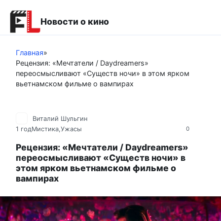
Перейти
к
Новости о кино
контенту
Главная
»
Рецензия: «Мечтатели / Daydreamers»
переосмысливают «Существ ночи» в этом ярком
вьетнамском фильме о вампирах
Виталий Шульгин
1 год
Мистика,Ужасы
0
Рецензия: «Мечтатели / Daydreamers»
переосмысливают «Существ ночи» в
этом ярком вьетнамском фильме о
вампирах