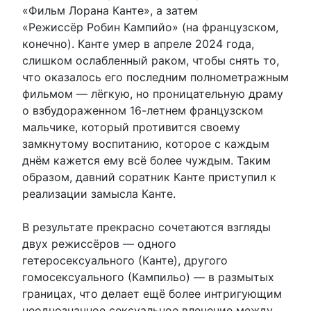
«Фильм Лорана Канте», а затем
«Режиссёр Робин Кампийо» (на французском,
конечно). Канте умер в апреле 2024 года,
слишком ослабленный раком, чтобы снять то,
что оказалось его последним полнометражным
фильмом — лёгкую, но проницательную драму
о взбудораженном 16-летнем французском
мальчике, который противится своему
замкнутому воспитанию, которое с каждым
днём кажется ему всё более чуждым. Таким
образом, давний соратник Канте приступил к
реализации замысла Канте.
В результате прекрасно сочетаются взгляды
двух режиссёров — одного
гетеросексуального (Канте), другого
гомосексуального (Кампильо) — в размытых
границах, что делает ещё более интригующим
неоднозначное сексуальное влечение между