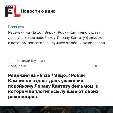
Перейти
к
Новости о кино
контенту
Главная
»
Рецензия на «Enzo / Энцо»: Робин Кампильо отдаёт
дань уважения покойному Лорану Кантету фильмом,
в котором воплотилось лучшее от обоих режиссёров
Виталий Шульгин
1 год
Драма
0
Рецензия на «Enzo / Энцо»: Робин
Кампильо отдаёт дань уважения
покойному Лорану Кантету фильмом, в
котором воплотилось лучшее от обоих
режиссёров