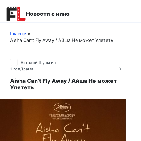
Перейти
к
Новости о кино
контенту
Главная
»
Aisha Can’t Fly Away / Айша Не может Улететь
Виталий Шульгин
1 год
Драма
0
Aisha Can’t Fly Away / Айша Не может
Улететь