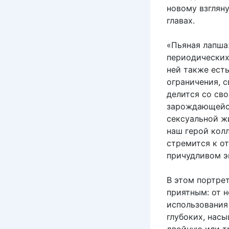
новому взглян
главах.
«Пьяная лапша
периодических
ней также ест
ограничения, 
делится со св
зарождающейся
сексуальной ж
наш герой колл
стремится к о
причудливом э
В этом портре
приятным: от 
использования
глубоких, нас