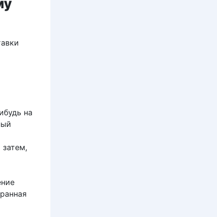
му
тавки
ибудь на
ный
 затем,
ение
гранная