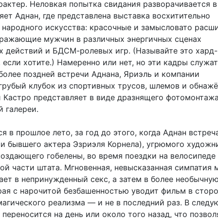
рактер. Неловкая попытка свидания разворачивается в 
яет Аднан, где представлена выставка восхитительно
 народного искусства: красочные и замысловато расш
бражающие мужчин в различных энергичных сценах
х действий и БДСМ-ролевых игр. (Называйте это хард-
если хотите.) Намеренно или нет, но эти кадры служат
более поздней встречи Аднана, Яриэль и компании
 грубый клубок из спортивных трусов, шлемов и обнаж
й Кастро представляет в виде дразнящего фотомонтажа
й галереи.
 в прошлое лето, за год до этого, когда Аднан встреч
 и бывшего актера Эзриэля Корнела), угрюмого художн
создающего гобелены, во время поездки на велосипеде
ной части штата. Мгновенная, невысказанная симпатия
ает в непринужденный секс, а затем в более необычну
орая с нарочитой безбашенностью уводит фильм в стор
магического реализма — и не в последний раз. В след
 переносится на день или около того назад, что позвол