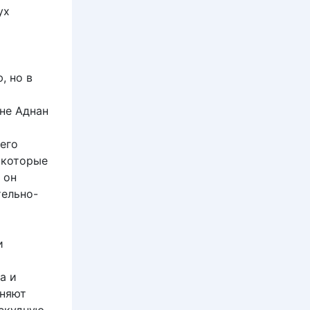
ух
, но в
не Аднан
о
его
 которые
 он
тельно-
и
а и
лняют