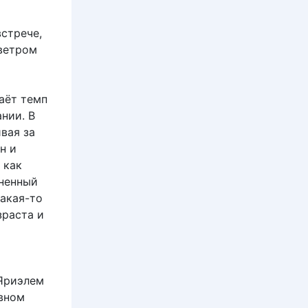
стрече,
 ветром
аёт темп
нии. В
вая за
н и
 как
лненный
какая-то
зраста и
 Яриэлем
овном