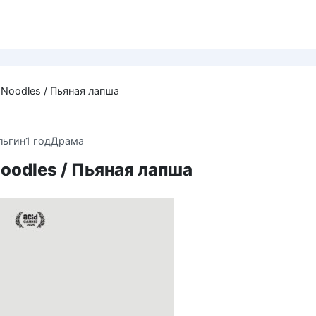
 Noodles / Пьяная лапша
льгин
1 год
Драма
oodles / Пьяная лапша