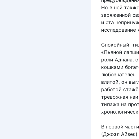
предубеждени
Но в ней такж
заряженной св
и эта неприну
исследование 
Спокойный, ти
«Пьяной лапши
роли Аднана, 
кошками богат
любознателен.
влитой, он вы
работой стажёр
тревожная наи
типажа на про
хронологическ
В первой част
(Джоэл Айзек)