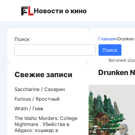
Перейти
Новости о кино
к
контенту
Поиск
Главная
»
Drunken
Поиск
Виталий Шу
Drunken N
Свежие записи
Saccharine / Сахарин
Furious / Яростный
Wrath / Гнев
The Idaho Murders: College
Nightmare . Убийства в
Айдахо: кошмар в