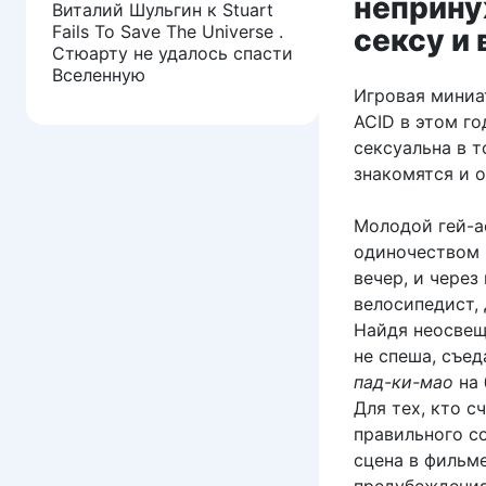
неприну
Виталий Шульгин
к
Stuart
Fails To Save The Universe .
сексу и
Стюарту не удалось спасти
Вселенную
Игровая миниа
ACID в этом г
сексуальна в т
знакомятся и 
Молодой гей-а
одиночеством 
вечер, и через
велосипедист,
Найдя неосвещё
не спеша, съе
пад-ки-мао
на 
Для тех, кто с
правильного со
сцена в фильм