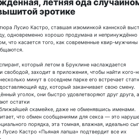
ждённая, летняя ода случайно
 вышитой эротике
тюра Лусио Кастро, ставшая изюминкой каннской выс
оду, одновременно хорошо продумана и непринуждённо
ом, что касается того, как современные квир-мужчины
общаются.
спирант, который летом в Бруклине наслаждается
и свободой, заходит в приложения, чтобы найти кого-н
 несколько минут в соседнем парке его встречает стат
 доставляющий еду, который заканчивает свою смену.
нный уголок, они быстро удовлетворяют друг друга, а
дают остатки
ближайшей скамейке, даже не обменявшись именами.
читает, что обмен сообщениями для секса — это наруш
циального порядка, эта томная, влажная, идеально сы
е Лусио Кастро «Пьяная лапша» подтвердит все их