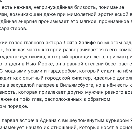
я.
е есть нежная, непринуждённая близость, понимание
язи, возникающей даже при мимолетной эротической в
ждённая энергия пронизывает это мягкое, пронизанное
характеров.
хий голос главного актёра Лейта Халифе во многом зад
», большая часть которой разворачивается в его компа
студента-художника, который проводит лето, присматри
ого дяди в Нью-Йорке, он в равной степени бесстрасте
 С модными усами и гардеробом, который сидит на нём
глядит как опытный городской хипстер, идеально допо
а в захудалой галерее в Вильямсбурге, но в нём есть 
вность, которая привлекает других мужчин разного во
тяжении трёх глав, расположенных в обратном
ом порядке.
и первая встреча Аднана с вышеупомянутым курьером
 знаменует начало их отношений, которые носят в осн