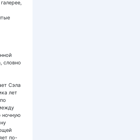
галерее,
итые
ённой
, словно
ает Сэла
ика лет
 по
 между
ю ночную
ону
ующей
яет по-