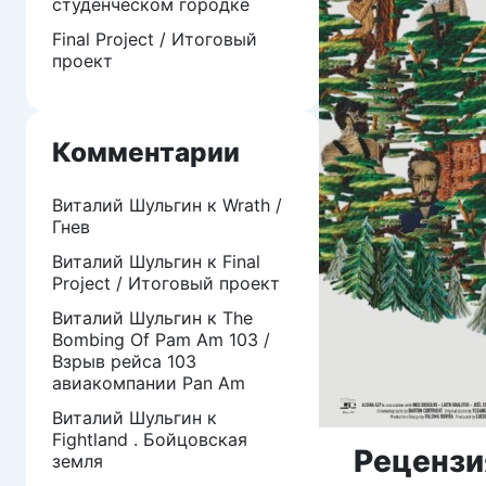
студенческом городке
Final Project / Итоговый
проект
Комментарии
Виталий Шульгин
к
Wrath /
Гнев
Виталий Шульгин
к
Final
Project / Итоговый проект
Виталий Шульгин
к
The
Bombing Of Pam Am 103 /
Взрыв рейса 103
авиакомпании Pan Am
Виталий Шульгин
к
Fightland . Бойцовская
Рецензи
земля