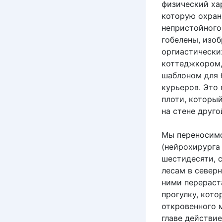
физический ха
которую охран
непристойного
гобелены, изо
оргиастически
коттеджкором, 
шаблоном для 
курьеров. Это
плоти, которы
на стене друго
Мы переносимся
(нейрохирурга
шестидесяти, 
лесам в север
ними перераст
прогулку, кот
откровенного 
главе действие