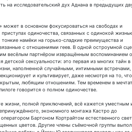
уть на исследовательский дух Аднана в предыдущих дв
» может в основном фокусироваться на свободах и
 приступах одиночества, связанных с одинокой жизнью
ь тонкие намёки на горько-сладкие преимущества и
связанные с отношениями геев. В одной остроумной сце
оим весёлым партнёром извращённым воспоминанием 
 детской сексуальности: это первая из многих тайн в 
изни, наполненной случайными, интимными встречами,
екционирует и культивирует, даже несмотря на то, что
ткрытым, любящим отношениям. Тем временем в мечта
пилоге говорится о полном одиночестве.
те жизни, полной приключений, всё кажется уместным 
непринуждённого, экономного монтажа Кастро до
 оператором Бартоном Кортрайтом естественного свет
ыщенных цветов. Другие члены съёмочной группы выпо