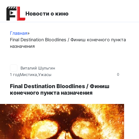
Перейти
к
Новости о кино
контенту
Главная
»
Final Destination Bloodlines / Финиш конечного пункта
назначения
Виталий Шульгин
1 год
Мистика,Ужасы
0
Final Destination Bloodlines / Финиш
конечного пункта назначения