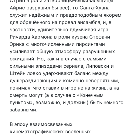
Стрип в роли затворницы-выживальщицы
Айрис разрушил бы всё), то Санта-Хуана
служит надёжным и правдоподобным якорем
для обречённого на провал ансамбля, и, в
частности, удивительно вдумчивая игра
Ричарда Хармона в роли кузена Стефани
Эрика с многочисленными пирсингами
усиливает общую атмосферу разрушенных
ожиданий. Но, как и в случае с самыми
сильными эпизодами сериала, Липовски и
Штейн ловко удерживают баланс между
душераздирающим и комично невероятным,
понимая, что ставки в игре не на жизнь, а на
смерть могут (а в случае с «Конечным
пунктом», возможно, и должны) быть немного
забавными.
В эпоху взаимосвязанных
кинематографических вселенных