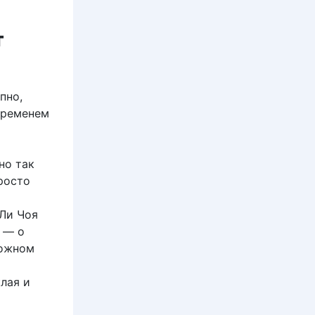
т
пно,
временем
но так
просто
Ли Чоя
 — о
тожном
лая и