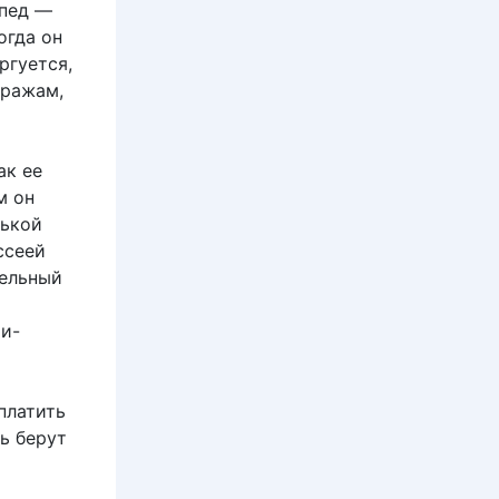
ипед —
огда он
ргуется,
кражам,
ак ее
м он
нькой
ссеей
тельный
ми-
платить
ь берут