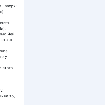
ть вверх;
н)
 снять
Ли).
ерью Яей
илетают
ение,
то у
о этого
у,
ь на то,