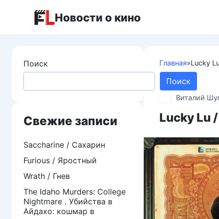
Перейти
Новости о кино
к
контенту
Поиск
Главная
»
Lucky L
Поиск
Виталий Шу
Lucky Lu 
Свежие записи
Saccharine / Сахарин
Furious / Яростный
Wrath / Гнев
The Idaho Murders: College
Nightmare . Убийства в
Айдахо: кошмар в