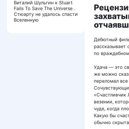
Виталий Шульгин
к
Stuart
Рецензи
Fails To Save The Universe .
Стюарту не удалось спасти
захваты
Вселенную
отчаявш
Дебютный филь
рассказывает 
по враждебном
Удача — это св
же можно сказа
переломал все
Сочувствующий
«Счастливчик 
везении, кото
чуде, когда пл
Какую бы счас
обычно скрыта