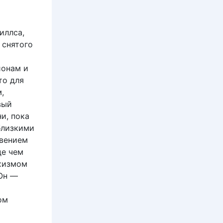
иллса,
 снятого
йонам и
то для
,
вый
и, пока
близкими
рвением
де чем
охизмом
 Он —
ом