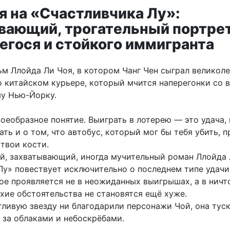
я на «Счастливчика Лу»:
вающий, трогательный портре
егося и стойкого иммигранта
м Ллойда Ли Чоя, в котором Чанг Чен сыграл великоле
о китайском курьере, который мчится наперегонки со 
у Нью-Йорку.
оеобразное понятие. Выиграть в лотерею — это удача, 
ть и о том, что автобус, который мог бы тебя убить, 
 твои кости.
, захватывающий, иногда мучительный роман Ллойда 
Лу» повествует исключительно о последнем типе удачи
рое проявляется не в неожиданных выигрышах, а в нич
охие обстоятельства не становятся ещё хуже.
тливую звезду ни благодарили персонажи Чой, она туск
 за облаками и небоскрёбами.