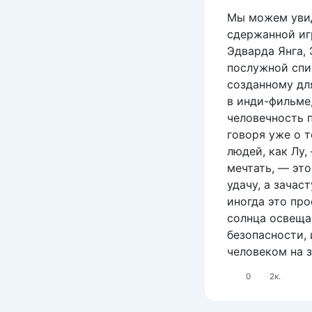
Мы можем увид
сдержанной иг
Эдварда Янга, 
послужной спис
созданному дл
в инди-фильме,
человечность п
говоря уже о т
людей, как Лу,
мечтать, — эт
удачу, а зача
иногда это про
солнца освещае
безопасности,
человеком на з
0
2к.