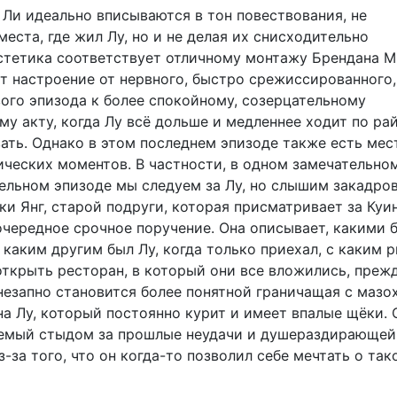
Ли идеально вписываются в тон повествования, не
еста, где жил Лу, но и не делая их снисходительно
эстетика соответствует отличному монтажу Брендана М
т настроение от нервного, быстро срежиссированного,
вого эпизода к более спокойному, созерцательному
у акту, когда Лу всё дольше и медленнее ходит по ра
ать. Однако в этом последнем эпизоде также есть мес
ических моментов. В частности, в одном замечательном
тельном эпизоде мы следуем за Лу, но слышим закадро
и Янг, старой подруги, которая присматривает за Куин
очередное срочное поручение. Она описывает, какими 
 каким другим был Лу, когда только приехал, с каким 
открыть ресторан, в который они все вложились, преж
Внезапно становится более понятной граничащая с маз
а Лу, который постоянно курит и имеет впалые щёки.
аемый стыдом за прошлые неудачи и душераздирающей
-за того, что он когда-то позволил себе мечтать о так