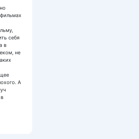
ьно
 фильмах
льму,
ить себя
а в
еком, не
таких
и
ящее
охого. А
луч
 в