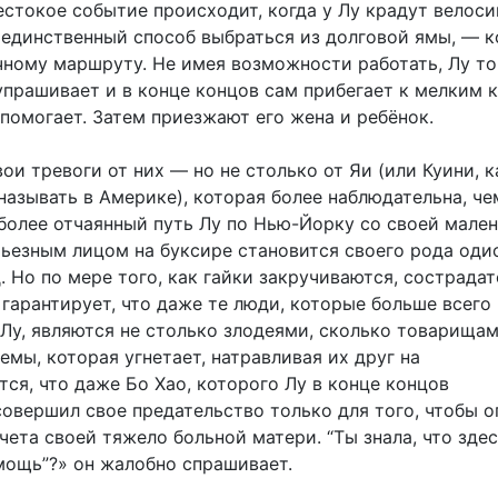
естокое событие происходит, когда у Лу крадут велос
 единственный способ выбраться из долговой ямы, — к
чному маршруту. Не имея возможности работать, Лу то
упрашивает и в конце концов сам прибегает к мелким 
 помогает. Затем приезжают его жена и ребёнок.
ои тревоги от них — но не столько от Яи (или Куини, к
азывать в Америке), которая более наблюдательна, че
 более отчаянный путь Лу по Нью-Йорку со своей мале
рьезным лицом на буксире становится своего рода оди
. Но по мере того, как гайки закручиваются, сострада
гарантирует, что даже те люди, которые больше всего
 Лу, являются не столько злодеями, сколько товарища
мы, которая угнетает, натравливая их друг на
тся, что даже Бо Хао, которого Лу в конце концов
совершил свое предательство только для того, чтобы о
ета своей тяжело больной матери. “Ты знала, что здес
мощь”?» он жалобно спрашивает.