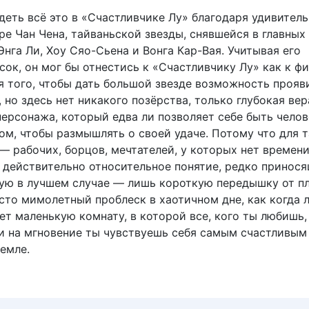
еть всё это в «Счастливчике Лу» благодаря удивител
ре Чан Чена, тайваньской звезды, снявшейся в главных
Энга Ли, Хоу Сяо-Сьена и Вонга Кар-Вая. Учитывая его
ок, он мог бы отнестись к «Счастливчику Лу» как к фи
я того, чтобы дать большой звезде возможность прояв
 но здесь нет никакого позёрства, только глубокая вер
ерсонажа, который едва ли позволяет себе быть челов
ом, чтобы размышлять о своей удаче. Потому что для 
 — рабочих, борцов, мечтателей, у которых нет времен
о действительно относительное понятие, редко принос
стую в лучшем случае — лишь короткую передышку от пл
сто мимолетный проблеск в хаотичном дне, как когда 
т маленькую комнату, в которой все, кого ты любишь,
 и на мгновение ты чувствуешь себя самым счастливым
емле.