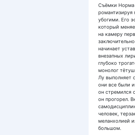
Съёмки Норма 
романтизируя м
убогими. Его 
который меняе
на камеру пер
заключительном
начинает устав
внезапных лир
глубоко трога
монолог тётушк
Лу выполняет 
они все были и
он стремился 
он прогорел. 
самодисциплин
человек, терз
меланхолией из
большом.