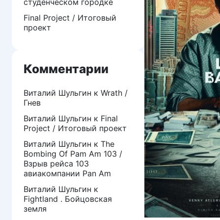
студенческом городке
Final Project / Итоговый
проект
Комментарии
Виталий Шульгин
к
Wrath /
Гнев
Виталий Шульгин
к
Final
Project / Итоговый проект
Виталий Шульгин
к
The
Bombing Of Pam Am 103 /
Взрыв рейса 103
авиакомпании Pan Am
Виталий Шульгин
к
Fightland . Бойцовская
земля