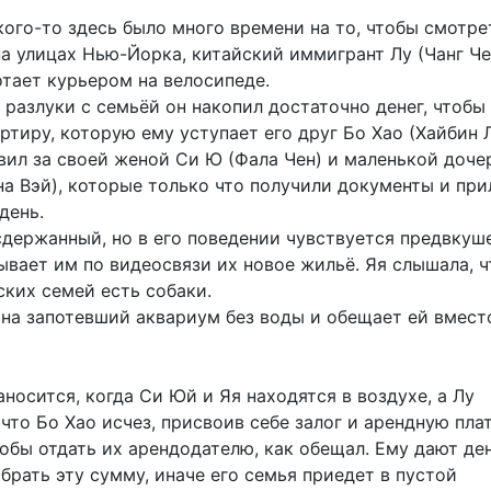
кого-то здесь было много времени на то, чтобы смотре
на улицах Нью-Йорка, китайский иммигрант Лу (Чанг Че
отает курьером на велосипеде.
 разлуки с семьёй он накопил достаточно денег, чтобы
тиру, которую ему уступает его друг Бо Хао (Хайбин 
авил за своей женой Си Ю (Фала Чен) и маленькой доч
на Вэй), которые только что получили документы и пр
день.
сдержанный, но в его поведении чувствуется предвкуш
ывает им по видеосвязи их новое жильё. Яя слышала, ч
ских семей есть собаки.
 на запотевший аквариум без воды и обещает ей вмест
носится, когда Си Юй и Яя находятся в воздухе, а Лу
что Бо Хао исчез, присвоив себе залог и арендную плат
обы отдать их арендодателю, как обещал. Ему дают ден
брать эту сумму, иначе его семья приедет в пустой