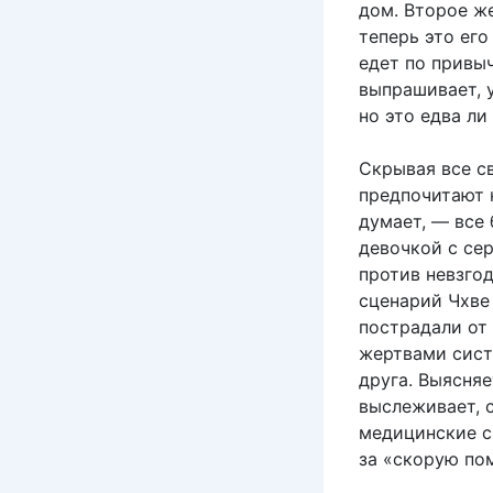
дом. Второе ж
теперь это его
едет по привы
выпрашивает, 
но это едва ли
Скрывая все св
предпочитают н
думает, — все
девочкой с се
против невзгод
сценарий Чхве 
пострадали от
жертвами систе
друга. Выясняе
выслеживает, 
медицинские сч
за «скорую по