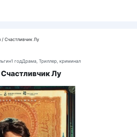
u / Счастливчик Лу
льгин
1 год
Драма
,
Триллер, криминал
/ Счастливчик Лу