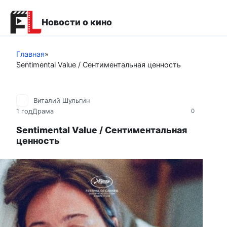
Перейти
к
Новости о кино
контенту
Главная
»
Sentimental Value / Сентиментальная ценность
Виталий Шульгин
1 год
Драма
0
Sentimental Value / Сентиментальная
ценность