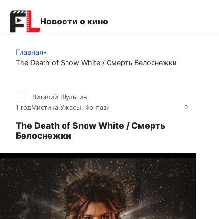
Перейти
к
Новости о кино
контенту
Главная
»
The Death of Snow White / Смерть Белоснежки
Виталий Шульгин
1 год
Мистика,Ужасы
,
Фэнтази
0
The Death of Snow White / Смерть
Белоснежки