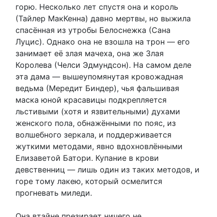
горю. Несколько лет спустя она и король
(Тайлер МакКенна) давно мертвы, но выжила
спасённая из утробы Белоснежка (Сана
Луцис). Однако она не взошла на трон — его
занимает её злая мачеха, она же Злая
Королева (Челси Эдмундсон). На самом деле
эта дама — вышеупомянутая кровожадная
ведьма (Мередит Биндер), чья фальшивая
маска юной красавицы подкрепляется
льстивыми (хотя и язвительными) духами
женского пола, обнажёнными по пояс, из
волшебного зеркала, и поддерживается
жуткими методами, явно вдохновлёнными
Елизаветой Батори. Купание в крови
девственниц — лишь один из таких методов, и
горе тому лакею, который осмелится
прогневать миледи.
Она втайне презирает ничего не