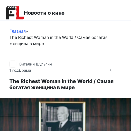
Перейти
к
Новости о кино
контенту
Главная
»
The Richest Woman in the World / Самая богатая
женщина в мире
Виталий Шульгин
1 год
Драма
0
The Richest Woman in the World / Самая
богатая женщина в мире