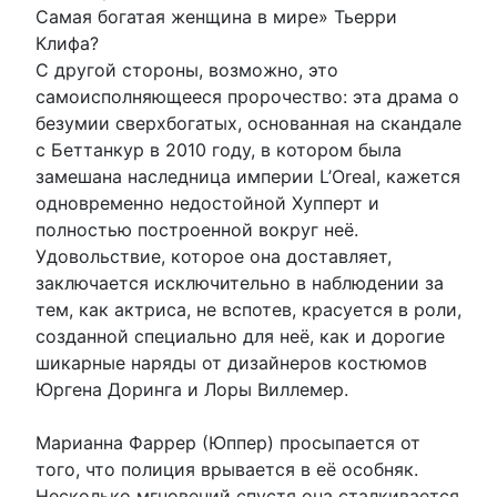
Самая богатая женщина в мире» Тьерри
Клифа?
С другой стороны, возможно, это
самоисполняющееся пророчество: эта драма о
безумии сверхбогатых, основанная на скандале
с Беттанкур в 2010 году, в котором была
замешана наследница империи L’Oreal, кажется
одновременно недостойной Хупперт и
полностью построенной вокруг неё.
Удовольствие, которое она доставляет,
заключается исключительно в наблюдении за
тем, как актриса, не вспотев, красуется в роли,
созданной специально для неё, как и дорогие
шикарные наряды от дизайнеров костюмов
Юргена Доринга и Лоры Виллемер.
Марианна Фаррер (Юппер) просыпается от
того, что полиция врывается в её особняк.
Несколько мгновений спустя она сталкивается