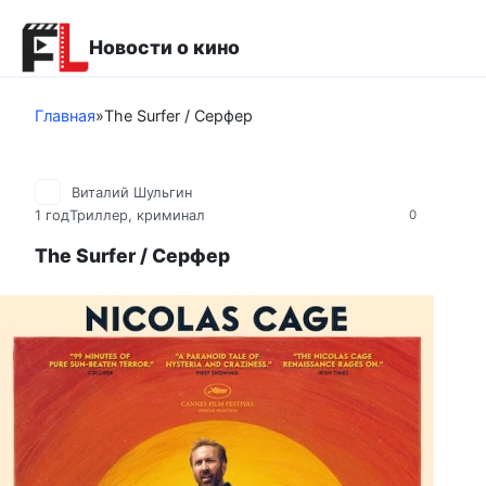
Перейти
к
Новости о кино
контенту
Главная
»
The Surfer / Серфер
Виталий Шульгин
1 год
Триллер, криминал
0
The Surfer / Серфер