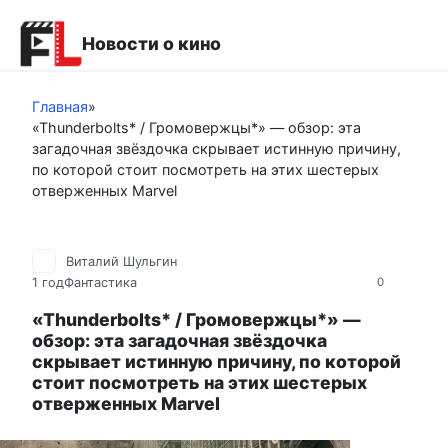
Перейти
к
Новости о кино
контенту
Главная
»
«Thunderbolts* / Громовержцы*» — обзор: эта
загадочная звёздочка скрывает истинную причину,
по которой стоит посмотреть на этих шестерых
отверженных Marvel
Виталий Шульгин
1 год
Фантастика
0
«Thunderbolts* / Громовержцы*» —
обзор: эта загадочная звёздочка
скрывает истинную причину, по которой
стоит посмотреть на этих шестерых
отверженных Marvel