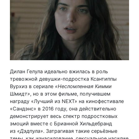
Дилан Гелула идеально вжилась в роль
тревожной девушки-подростка Ксантиппы
Вурхиз в сериале
«Несломленная Кимми
Шмидт»
, но в этом фильме, получившем
награду «Лучший из NEXT» на кинофестивале
«Сандэнс» в 2016 году, она действительно
демонстрирует весь спектр подростковых
эмоций вместе с Брианной Хильдебранд
из
«Дэдпула»
. Затрагивая такие серьёзные
темы, как изнасилование, сексуальное насилие