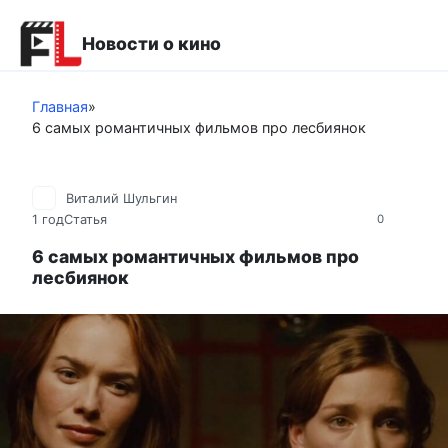
Перейти
к
Новости о кино
контенту
Главная
»
6 самых романтичных фильмов про лесбиянок
Виталий Шульгин
1 год
Статья
0
6 самых романтичных фильмов про
лесбиянок