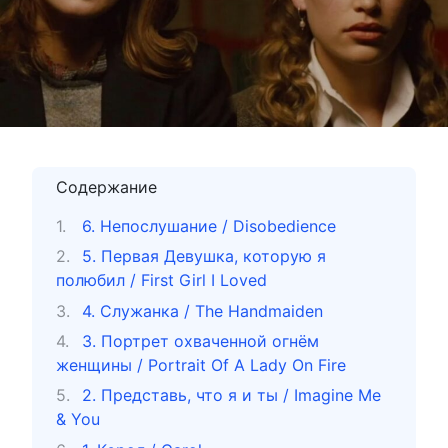
Содержание
6. Непослушание / Disobedience
5. Первая Девушка, которую я
полюбил / First Girl I Loved
4. Служанка / The Handmaiden
3. Портрет охваченной огнём
женщины / Portrait Of A Lady On Fire
2. Представь, что я и ты / Imagine Me
& You