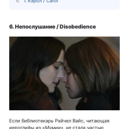
1. Кэрол / Carol
6. Непослушание / Disobedience
Если библиотекарь Рэйчел Вайс, читающая
иероглифы из
«Мумии»
, не стала частью