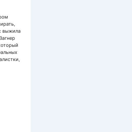
ором
ирать,
сс выжила
Вагнер
который
еальных
алистки,