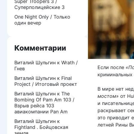
Super Troopers 3 /
Суперполицейские 3
One Night Only / Только
один вечер
Комментарии
Виталий Шульгин
к
Wrath /
Если после
«П
Гнев
криминальных д
Виталий Шульгин
к
Final
Project / Итоговый проект
В мире нет нед
Виталий Шульгин
к
The
мостом»
от Hu
Bombing Of Pam Am 103 /
и писательнице
Взрыв рейса 103
раскрывает се
авиакомпании Pan Am
это приводит е
Виталий Шульгин
к
летней Рины В
Fightland . Бойцовская
земля