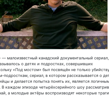
»
— малоизвестный канадский документальный сериал,
азывалось о детях и подростках, совершивших
кольку
«Под мостом»
был посвящён не только убийству
м-подросткам, сериал, в котором рассказывается о де
ийцы и делается попытка понять их, является логичны
 В каждом эпизоде четырёхсерийного шоу рассматрив
чай, а молодые актёры воспроизводят некоторые траг