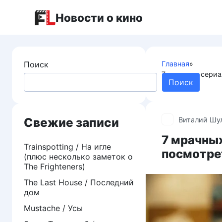
Перейти
Новости о кино
к
контенту
Поиск
Главная
»
7 мрачных сериа
Поиск
мостом»
Свежие записи
Виталий Шу
7 мрачны
Trainspotting / На игле
посмотре
(плюс несколько заметок о
The Frighteners)
The Last House / Последний
дом
Mustache / Усы