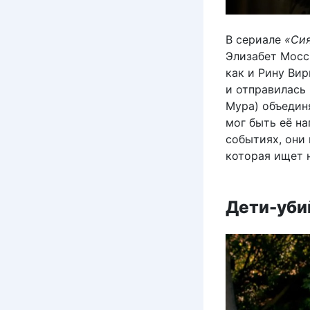
В сериале
«Си
Элизабет Мосс
как и Рину Вир
и отправилась 
Мура) объедин
мог быть её н
событиях, они
которая ищет 
Дети-убий