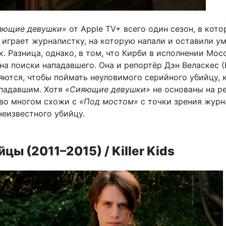
яющие девушки»
от Apple TV+ всего один сезон, в кот
 играет журналистку, на которую напали и оставили ум
к. Разница, однако, в том, что Кирби в исполнении Мо
на поиски нападавшего. Она и репортёр Дэн Веласкес (
яются, чтобы поймать неуловимого серийного убийцу, 
ападавшим. Хотя
«Сияющие девушки»
не основаны на р
 во многом схожи с
«Под мостом»
с точки зрения журн
неизвестного убийцу.
цы (2011–2015) / Killer Kids