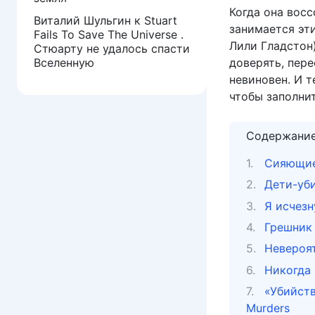
Когда она восс
Виталий Шульгин
к
Stuart
занимается эт
Fails To Save The Universe .
Лили Гладстон)
Стюарту не удалось спасти
Вселенную
доверять, пере
невиновен. И т
чтобы заполни
Содержани
Сияющие 
Дети-убий
Я исчезну
Грешник 
Невероят
Никогда 
«Убийств
Murders