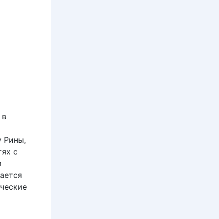
 в
 Рины,
тях с
м
ается
ические