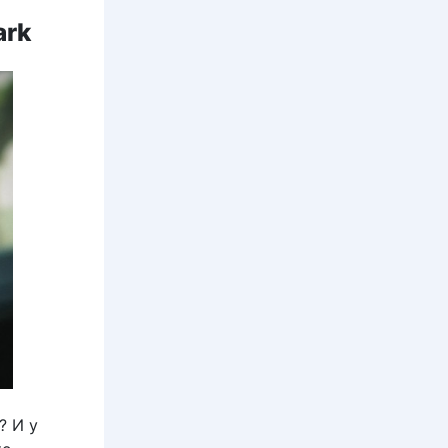
ark
? И у