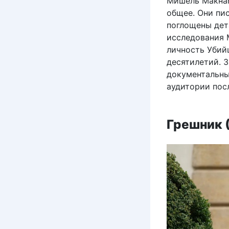
Мишель Макнам
общее. Они пи
поглощены дет
исследования 
личность Убий
десятилетий. 
документальны
аудитории пос
Грешник (