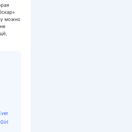
орая
Оскар»
му можно
 не
щё,
Ever
Girl