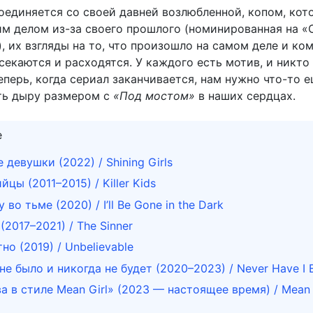
оединяется со своей давней возлюбленной, копом, кот
им делом из-за своего прошлого (номинированная на «
, их взгляды на то, что произошло на самом деле и ко
секаются и расходятся. У каждого есть мотив, и никто
еперь, когда сериал заканчивается, нам нужно что-то е
ть дыру размером с
«Под мостом»
в наших сердцах.
е
девушки (2022) / Shining Girls
цы (2011–2015) / Killer Kids
 во тьме (2020) / I’ll Be Gone in the Dark
(2017–2021) / The Sinner
но (2019) / Unbelievable
не было и никогда не будет (2020–2023) / Never Have I 
а в стиле Mean Girl» (2023 — настоящее время) / Mean 