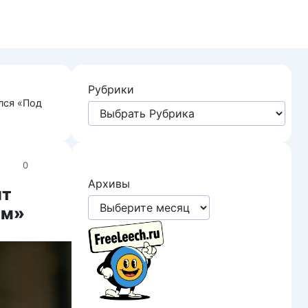
Рубрики
лся «Под
0
Архивы
ит
ом»