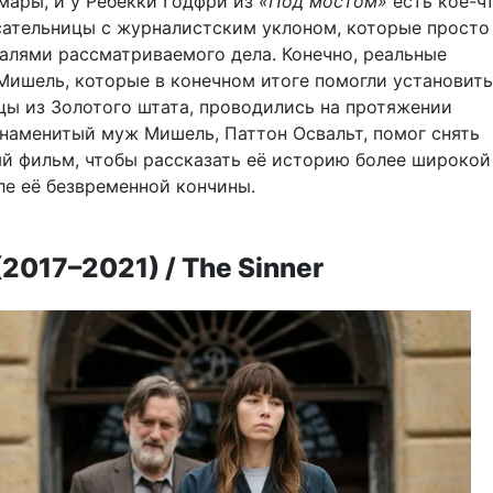
ары, и у Ребекки Годфри из
«Под мостом»
есть кое-ч
сательницы с журналистским уклоном, которые просто
алями рассматриваемого дела. Конечно, реальные
Мишель, которые в конечном итоге помогли установить
цы из Золотого штата, проводились на протяжении
Знаменитый муж Мишель, Паттон Освальт, помог снять
й фильм, чтобы рассказать её историю более широкой
ле её безвременной кончины.
2017–2021) / The Sinner