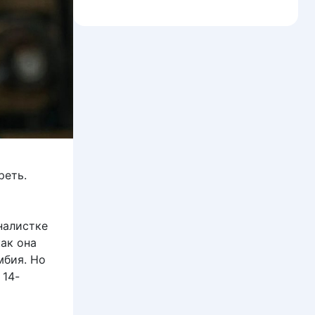
реть.
д
налистке
как она
мбия. Но
 14-