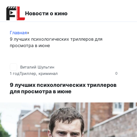
Перейти
к
Новости о кино
контенту
Главная
»
9 лучших психологических триллеров для
просмотра в июне
Виталий Шульгин
1 год
Триллер, криминал
0
9 лучших психологических триллеров
для просмотра в июне