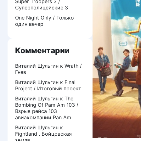
Super Troopers 3 /
Суперполицейские 3
One Night Only / Только
один вечер
Комментарии
Виталий Шульгин
к
Wrath /
Гнев
Виталий Шульгин
к
Final
Project / Итоговый проект
Виталий Шульгин
к
The
Bombing Of Pam Am 103 /
Взрыв рейса 103
авиакомпании Pan Am
Виталий Шульгин
к
Fightland . Бойцовская
земля