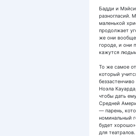
Бадди и Мэйси 
разногласий. М
маленькой хрис
продолжает уго
же они вообще
городе, и они 
кажутся людьм
То же самое от
который учитс
беззастенчиво
Ноэла Кауарда,
чтобы дать ем
Средней Америк
— парень, кото
номинальный г
будет хорошо
для театралов.