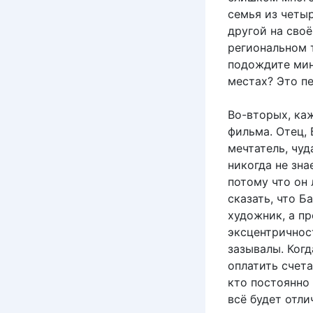
семья из четыр
другой на сво
региональном т
подождите мин
местах? Это п
Во-вторых, каж
фильма. Отец,
мечтатель, чу
никогда не зна
потому что он
сказать, что Б
художник, а пр
эксцентричнос
зазывалы. Когд
оплатить счета
кто постоянно 
всё будет отли