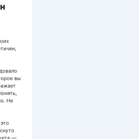
ан
воих
тичен,
едовало
торое вы
ражает
понять,
о. Не
 это
иснуто
южета —