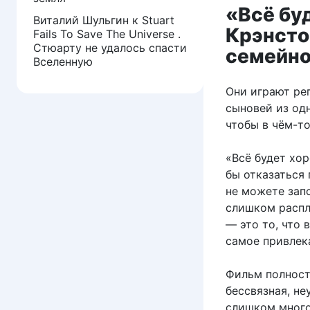
«Всё бу
Виталий Шульгин
к
Stuart
Крэнсто
Fails To Save The Universe .
Стюарту не удалось спасти
семейно
Вселенную
Они играют ре
сыновей из од
чтобы в чём-то
«Всё будет хо
бы отказаться 
не можете зап
слишком расплы
— это то, что 
самое привлек
Фильм полност
бессвязная, не
слишком много