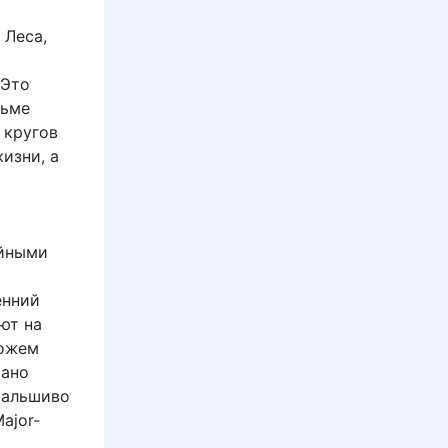
 Леса,
 Это
льме
 кругов
изни, а
ийными
енний
ют на
можем
рано
 фальшиво
ajor-