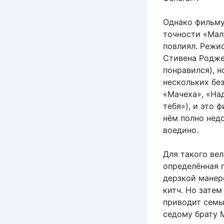
Однако фильму
точности «Мал
повлиял. Режи
Стивена Родже
понравился), 
нескольких без
«Мачеха», «На
тебя»), и это 
нём полно нед
воедино.
Для такого вел
определённая 
дерзкой манере
китч. Но затем
приводит семь
седому брату М