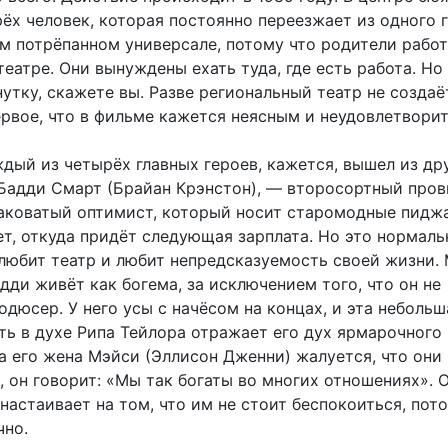
ёх человек, которая постоянно переезжает из одного 
ём потрёпанном универсале, потому что родители рабо
еатре. Они вынуждены ехать туда, где есть работа. Но
утку, скажете вы. Разве региональный театр не создаё
ервое, что в фильме кажется неясным и неудовлетвори
дый из четырёх главных героев, кажется, вышел из др
 Бадди Смарт (Брайан Крэнстон), — второсортный пров
даковатый оптимист, который носит старомодные пидж
ет, откуда придёт следующая зарплата. Но это нормаль
 любит театр и любит непредсказуемость своей жизни.
адди живёт как богема, за исключением того, что он не
одюсер. У него усы с начёсом на концах, и эта небольш
ть в духе Рипа Тейлора отражает его дух ярмарочного
а его жена Мэйси (Эллисон Дженни) жалуется, что они 
, он говорит: «Мы так богаты во многих отношениях». О
настаивает на том, что им не стоит беспокоиться, пот
чно.