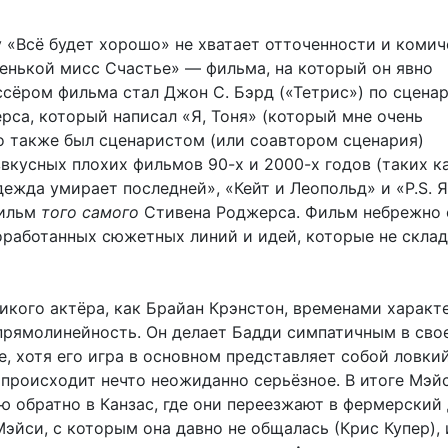
 «Всё будет хорошо» не хватает отточенности и коми
енькой мисс Счастье» — фильма, на который он явно
ссёром фильма стал Джон С. Бэрд («Тетрис») по сцена
рса, который написал «Я, Тоня» (который мне очень
но также был сценаристом (или соавтором сценария)
вкусных плохих фильмов 90-х и 2000-х годов (таких к
дежда умирает последней», «Кейт и Леопольд» и «P.S. 
фильм
того самого
Стивена Роджерса. Фильм небрежно с
оработанных сюжетных линий и идей, которые не скла
икого актёра, как Брайан Крэнстон, временами характ
прямолинейность. Он делает Бадди симпатичным в сво
, хотя его игра в основном представляет собой ловки
 происходит нечто неожиданно серьёзное. В итоге Мэй
ю обратно в Канзас, где они переезжают в фермерский
эйси, с которым она давно не общалась (Крис Купер), 