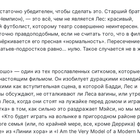
таточно убедителен, чтобы сделать это. Старший брат
емпион), — это всё, чем не является Лес: красивый,
 футболист, которому театр совершенно неинтересен.
очно правдоподобным, если не считать того, что в фи
чёркивается его пресная «нормальность». Пересечение
атьев-подростков равно… нулю. Такое случается не в ж
рошо» — один из тех прославленных ситкомов, которые
настоящим фильмом. Он изобилует дурацкими комед
ими как вступительная сцена, в которой Бадди, Лес и
ы обсуждают, не отталкивают ли Леса вагины, или утр
 Леса, когда они стоят на лужайке перед домом и игра
тка» в том, как сильно это раздражает Мэйси, но мы 
 «Кто будет играть на
волынке
в пригородном районе 
ге семья (или, по крайней мере, все, кроме Деррика)
» из «Линии хора» и «I Am the Very Model of a Modern M