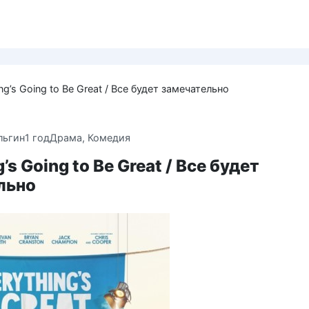
ng’s Going to Be Great / Все будет замечательно
льгин
1 год
Драма
,
Комедия
’s Going to Be Great / Все будет
льно