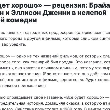
дет хорошо» — рецензия: Брай
н и Эллисон Дженни в нелепой
й комедии
гиональных театральных продюсеров, которые возят с
ного города в другой в фильме, который слишком синте
 вас убедить.
рошо» — одно из тех названий фильмов, от которых сл
после того, как сценарий был продан. Это название, ко
омнить, оно кажется слишком длинным, потому что вы
вчатое настроение. (Единственное, что оно даёт вам 
всё, что происходит в фильме, вероятно,
не будет
хорош
ательное приглашение.)
ью оправдывает своё название. «Всё будет хорошо» —
убедительная история, домашняя сказка, в которую вт
 всего. Действие происходит в 1989 году. В центре с