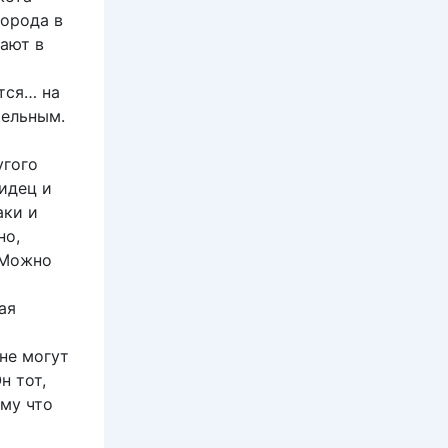
города в
тают в
тся… на
тельным.
угого
идец и
аки и
но,
 Можно
ая
не могут
н тот,
ому что