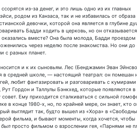
ссорятся из-за денег, и это лишь одно из их главных
эйси, родом из Канзаса, так и не избавилась от образа
тианской девочки, которой она является в глубине ду
варивать Бадди ходить в церковь, но он отказывается.
 оказались вместе? Она была молода, Бадди проездом 
поженились через неделю после знакомства. Но они до
и с разных планет.
носится и к их сыновьям. Лес (Бенджамин Эван Эйнсво
я в средней школе, — настоящий театрал: он помешан н
 гей, любит фантазировать и разговаривать с кумирами
 Рут Гордон и Таллулы Бэнкхед, которые появляются в
у совет. Ему приходится сталкиваться с сильной гомоф
е в конце 1980-х, но, по крайней мере, он знает, кто 
рый выглядит так, будто вышел из «Хора» в «Свободны
ерой фильма, и бывают моменты, когда хочется, чтобы
»
был
просто фильмом о взрослении гея, «Парнями не п