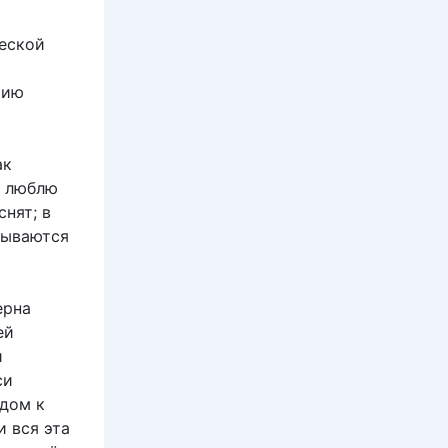
ческой
рию
ак
Я люблю
нят; в
дываются
ерна
ей
й
си
 дом к
и вся эта