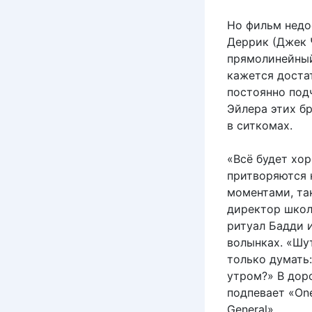
Но фильм недос
Деррик (Джек Ч
прямолинейный
кажется достат
постоянно под
Эйлера этих бр
в ситкомах.
«Всё будет хо
притворяются 
моментами, так
директор школ
ритуал Бадди и
волынках. «Шу
только думать:
утром?» В доро
подпевает «One
General».