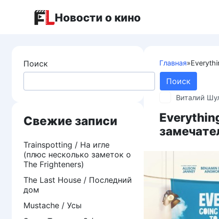
Перейти
Новости о кино
к
контенту
Поиск
Главная
»
Everythi
Поиск
Виталий Шу
Everything
Свежие записи
замечате
Trainspotting / На игле
(плюс несколько заметок о
The Frighteners)
The Last House / Последний
дом
Mustache / Усы