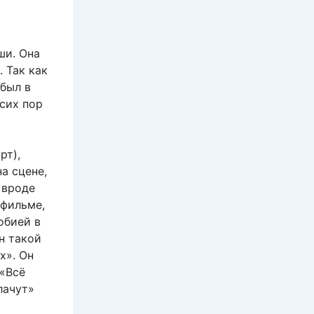
ши. Она
 Так как
был в
 сих пор
рт),
а сцене,
 вроде
 фильме,
обией в
он такой
х». Он
 «Всё
лачут»