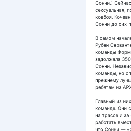
Сонни.) Сейчас
сексуальная, п
ковбоя. Кочев
Сонни до сих п
В самом начал
Рубен Сервант
команды Форму
задолжала 350
Сонни. Незави
команды, но сп
прежнему лучш
ребятам из APX
Главный из ни
команде. Они с
на трассе и за
работать вмес
что Сонни — «