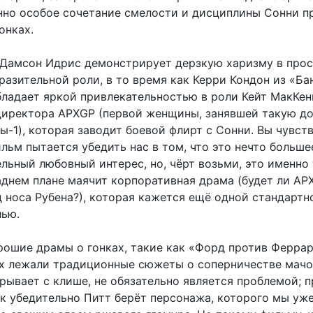
енно особое сочетание смелости и дисциплины Сонни п
онках.
Дамсон Идрис демонстрирует дерзкую харизму в прос
разительной роли, в то время как Керри Кондон из «Б
ладает яркой привлекательностью в роли Кейт МакКен
директора APXGP (первой женщины, занявшей такую д
-1), которая заводит боевой флирт с Сонни. Вы чувств
льм пытается убедить нас в том, что это нечто больше
льный любовный интерес, но, чёрт возьми, это именно 
заднем плане маячит корпоративная драма (будет ли AP
д носа Рубена?), которая кажется ещё одной стандартн
лью.
рошие драмы о гонках, такие как «Форд против Феррар
х лежали традиционные сюжеты о соперничестве мачо.
рывает с клише, не обязательно является проблемой; 
ак убедительно Питт берёт персонажа, которого мы уже