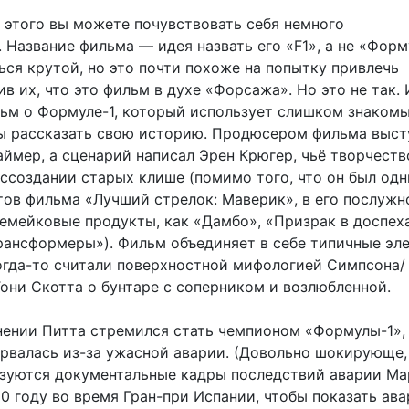
е этого вы можете почувствовать себя немного
 Название фильма — идея назвать его «F1», а не «Форм
ься крутой, но это почти похоже на попытку привлечь
ив их, что это фильм в духе «Форсажа». Но это не так. 
ьм о Формуле-1, который использует слишком знаком
ы рассказать свою историю. Продюсером фильма выст
ймер, а сценарий написал Эрен Крюгер, чьё творчеств
оссоздании старых клише (помимо того, что он был одн
тов фильма «Лучший стрелок: Маверик», в его послуж
ремейковые продукты, как «Дамбо», «Призрак в доспех
рансформеры»). Фильм объединяет в себе типичные эл
когда-то считали поверхностной мифологией Симпсона/
они Скотта о бунтаре с соперником и возлюбленной.
нении Питта стремился стать чемпионом «Формулы-1», 
орвалась из-за ужасной аварии. (Довольно шокирующе,
зуются документальные кадры последствий аварии Ма
0 году во время Гран-при Испании, чтобы показать ав