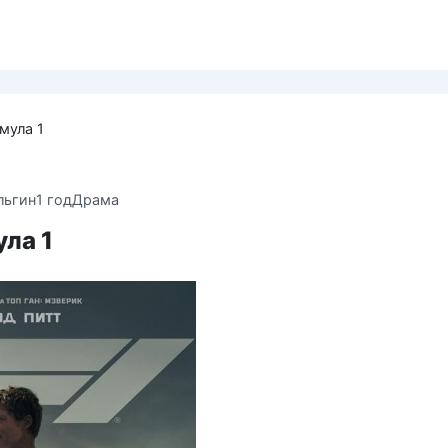
рмула 1
льгин
1 год
Драма
ула 1