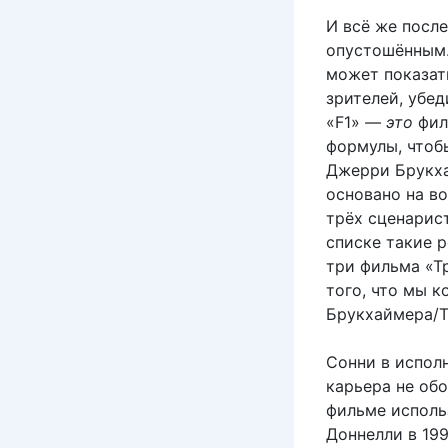
И всё же посл
опустошённым.
может показат
зрителей, убед
«F1»
— это
фил
формулы, чтоб
Джерри Брукха
основано на в
трёх сценарис
списке такие 
три фильма «Т
того, что мы 
Брукхаймера/Т
Сонни в испол
карьера не об
фильме исполь
Доннелли в 199