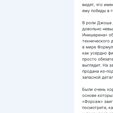
видят, что им
ему победы в г
В роли Джоша 
довольно невы
Инишерина» об
технического 
в мире Формулы
как усердно фи
просто обязате
выглядит. На 
продана из-по
запасной дета
Были очень хо
основе которы
«Форсаж» заиг
посмотрите, к