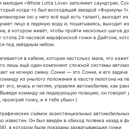
 мелодия «Whole Lotta Love» заполняет саундтрек, Со
который когда-то был восходящей звездой «Формулы-1»,
илансером (но у него всё ещё есть талант), выходит из
унает лицо в ледяную воду и, пошатываясь, выходит из
на, в котором живёт, чтобы пройти несколько шагов д
т-стопа 24-часовой марафонской гонки в Дайтоне, кот
ся под звёздным небом.
егивается в кабине, которая настолько мала, что кажет
его лишь ещё один компонент сложной системы автомоб
пает на ночную смену. Сонни — это Сонни, и его задача
команду из унылого положения в хвосте пелотона на п
ет это, мчась и петляя, управляя автомобилем, как рак
 (Выведя команду на лидирующую позицию, он говорит
, проиграй гонку, и я тебя убью».)
графических съёмок экзистенциальных автомобильных
о известен. Он был введён в обиход полвека назад в ф
966), в котором были показаны захватывающие гонки