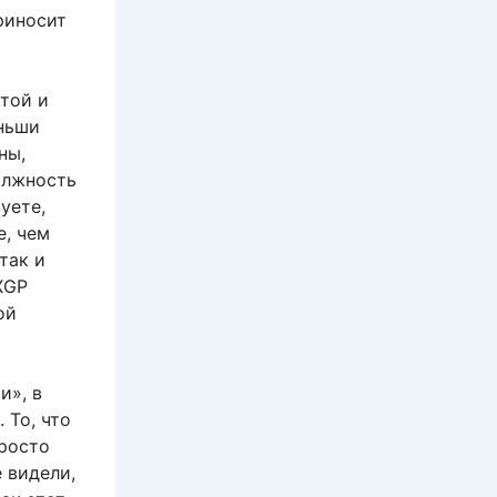
риносит
той и
аньши
ны,
олжность
уете,
е, чем
так и
XGP
ой
и», в
 То, что
просто
 видели,