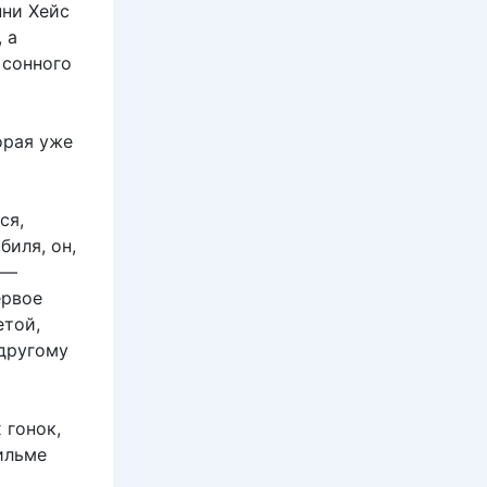
нни Хейс
 а
 сонного
о
орая уже
ся,
иля, он,
 —
ервое
етой,
 другому
 гонок,
ильме