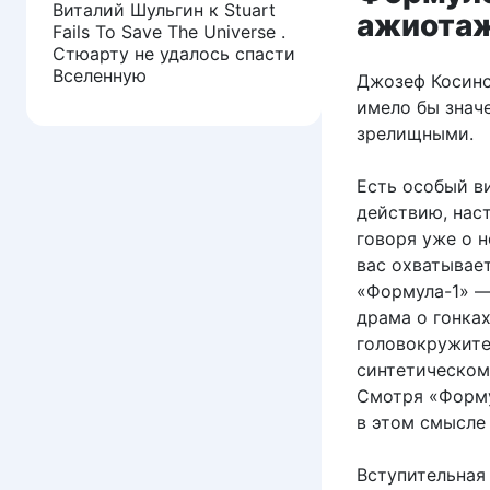
Виталий Шульгин
к
Stuart
ажиота
Fails To Save The Universe .
Стюарту не удалось спасти
Вселенную
Джозеф Косинс
имело бы знач
зрелищными.
Есть особый в
действию, нас
говоря уже о н
вас охватывае
«Формула-1» —
драма о гонка
головокружите
синтетическом
Смотря «Формул
в этом смысле 
Вступительная