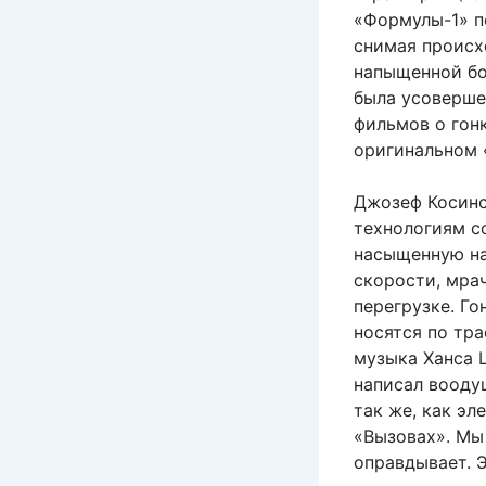
«Формулы-1» п
снимая происх
напыщенной бо
была усоверше
фильмов о гонк
оригинальном 
Джозеф Косинс
технологиям со
насыщенную на
скорости, мра
перегрузке. Г
носятся по тра
музыка Ханса Ц
написал вооду
так же, как эл
«Вызовах». Мы
оправдывает. Э