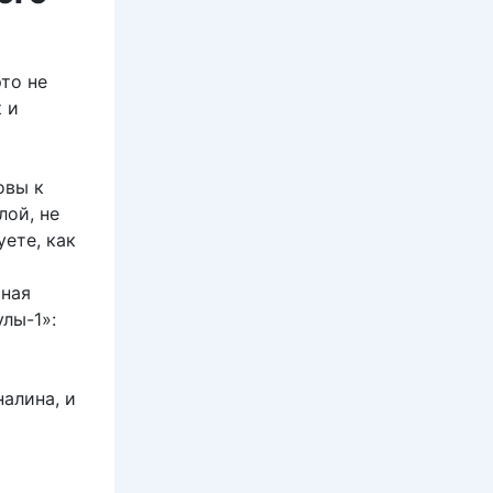
то не
 и
овы к
лой, не
ете, как
ьная
лы-1»:
алина, и