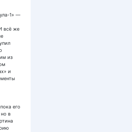
ула-1» —
И всё же
ые
упил
о
им из
ном
ах» и
ементы
пока его
 но в
ртина
арию