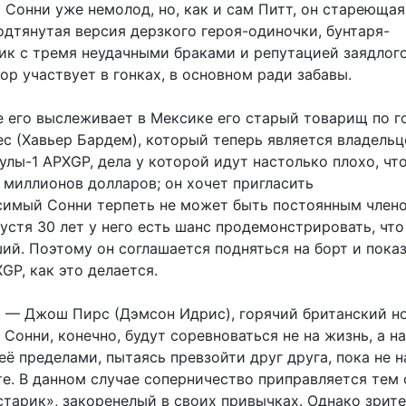
 Сонни уже немолод, но, как и сам Питт, он стареющая
одтянутая версия дерзкого героя-одиночки, бунтаря-
ник с тремя неудачными браками и репутацией заядлого
ор участвует в гонках, в основном ради забавы.
е его выслеживает в Мексике его старый товарищ по г
ес (Хавьер Бардем), который теперь является владель
лы-1 APXGP, дела у которой идут настолько плохо, что
 миллионов долларов; он хочет пригласить
симый Сонни терпеть не может быть постоянным член
устя 30 лет у него есть шанс продемонстрировать, что
ий. Поэтому он соглашается подняться на борт и пока
GP, как это делается.
х — Джош Пирс (Дэмсон Идрис), горячий британский н
 Сонни, конечно, будут соревноваться не на жизнь, а на
 её пределами, пытаясь превзойти друг друга, пока не 
те. В данном случае соперничество приправляется тем 
старик», закоренелый в своих привычках. Однако зрит