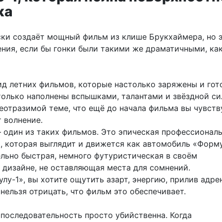
жа
ки создаёт мощный фильм из клише Брукхаймера, но э
ения, если бы гонки были такими же драматичными, как
ид летних фильмов, которые настолько заряжены и гот
только наполнены вспышками, талантами и звёздной си
еотразимой теме, что ещё до начала фильма вы чувству
т волнение.
 один из таких фильмов. Это эпическая профессионал
х, которая выглядит и движется как автомобиль «Форму
льно быстрая, немного футуристическая в своём
 дизайне, не оставляющая места для сомнений.
у-1», вы хотите ощутить азарт, энергию, прилив адрен
нельзя отрицать, что фильм это обеспечивает.
 последовательность просто убийственна. Когда