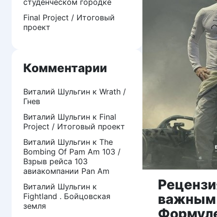
студенческом городке
Final Project / Итоговый
проект
Комментарии
Виталий Шульгин
к
Wrath /
Гнев
Виталий Шульгин
к
Final
Project / Итоговый проект
Виталий Шульгин
к
The
Bombing Of Pam Am 103 /
Взрыв рейса 103
авиакомпании Pan Am
Рецензи
Виталий Шульгин
к
важным 
Fightland . Бойцовская
земля
Формуле