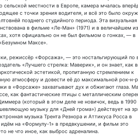
о сельской местности в Европе, камера мчалась вперё
одящее с точки зрения водителя, и всё это было окру
лтовнёй позднего студийного периода. Эта визуальная
нствована в фильме «Ле-Ман» (1971) и в величайшем из
ах, хотя официально он не был фильмом о гонках, — в
«Безумном Максе».
ки, режиссёр «Форсажа», — это ностальгирующий по
здатель «Лучшего стрелка: Маверик», и он знает, как в
ркотической эстетикой, пропитанную стремлением к
чную атмосферу и довести её до максимальной рок-н-
онки в «Форсаже» захватывают дух и обжигают глаза. 
ссе, как фантастические птицы с металлическим опере
иммера (который в этом деле не новичок, ведь в 1990 
шевляющую музыку для «Дней грома») действует на зр
ектронная музыка Трента Резнора и Аттикуса Росса в
 идём на «Формулу-1» в предвкушении, и фильм это
то не что иное, как выброс адреналина.