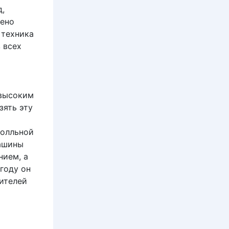
д,
жено
 техника
 всех
 высоким
зять эту
ролльной
Машины
нием, а
году он
ителей