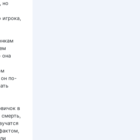
, но
 игрока,
онкам
цем
 она
ом
 он по-
зать
овичок в
 смерть,
научатся
фактом,
ели