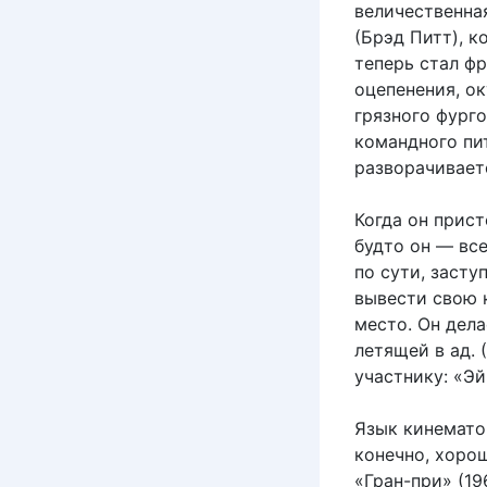
величественная
(Брэд Питт), 
теперь стал фр
оцепенения, ок
грязного фурго
командного пи
разворачивает
Когда он прист
будто он — вс
по сути, засту
вывести свою 
место. Он дела
летящей в ад.
участнику: «Эй
Язык кинемато
конечно, хорош
«Гран-при» (1