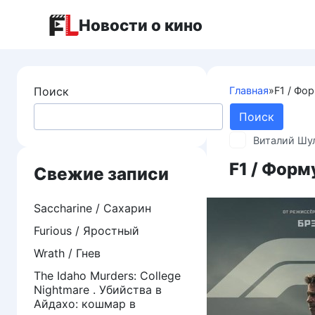
Перейти
Новости о кино
к
контенту
Поиск
Главная
»
F1 / Фо
Поиск
Виталий Шу
F1 / Форм
Свежие записи
Saccharine / Сахарин
Furious / Яростный
Wrath / Гнев
The Idaho Murders: College
Nightmare . Убийства в
Айдахо: кошмар в