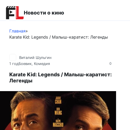
Перейти
к
Новости о кино
контенту
Главная
»
Karate Kid: Legends / Малыш-каратист: Легенды
Виталий Шульгин
1 год
Боевик
,
Комедия
0
Karate Kid: Legends / Малыш-каратист:
Легенды