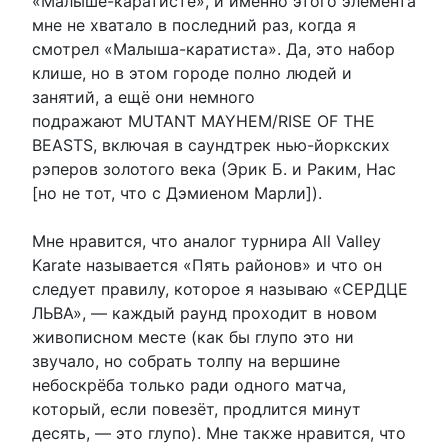
«Малыше-каратисте», и именно этого элемента
мне не хватало в последний раз, когда я
смотрел «Малыша-каратиста». Да, это набор
клише, но в этом городе полно людей и
занятий, а ещё они немного
подражают MUTANT MAYHEM/RISE OF THE
BEASTS, включая в саундтрек нью-йоркских
рэперов золотого века (Эрик Б. и Раким, Нас
[но не тот, что с Дэмиеном Марли]).
Мне нравится, что аналог турнира All Valley
Karate называется «Пять районов» и что он
следует правилу, которое я называю «СЕРДЦЕ
ЛЬВА», — каждый раунд проходит в новом
живописном месте (как бы глупо это ни
звучало, но собрать толпу на вершине
небоскрёба только ради одного матча,
который, если повезёт, продлится минут
десять, — это глупо). Мне также нравится, что