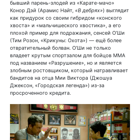
бывший парень-злодей из «Карате-мачо»
Конор Дэй (Арамис Найт,
«В дебрях»
) выглядит
как придурок со своим гибридом «конского
хвоста» и «мальчишеского хвостика», а его
плохой пример для подражания, сенсей О’Ши
(Тим Розон, «Крикуны: Охота») — ещё более
отвратительный болван. О’Ши не только
владеет крутым спортзалом для бойцов ММА
под названием «Разрушение», но и является
злобным ростовщиком, который натравливает
бандитов на отца Мии Виктора (Джошуа
Джексон, «Городская легенда») из-за
просроченного кредита.