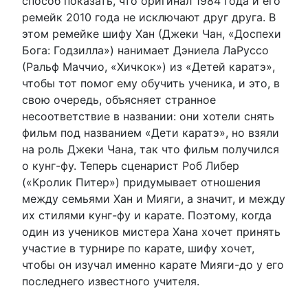
способ показать, что оригинал 1984 года и его
ремейк 2010 года не исключают друг друга. В
этом ремейке шифу Хан (Джеки Чан, «Доспехи
Бога: Годзилла») нанимает Дэниела ЛаРуссо
(Ральф Маччио, «Хичкок») из «Детей каратэ»,
чтобы тот помог ему обучить ученика, и это, в
свою очередь, объясняет странное
несоответствие в названии: они хотели снять
фильм под названием «Дети каратэ», но взяли
на роль Джеки Чана, так что фильм получился
о кунг-фу. Теперь сценарист Роб Либер
(«Кролик Питер») придумывает отношения
между семьями Хан и Мияги, а значит, и между
их стилями кунг-фу и карате. Поэтому, когда
один из учеников мистера Хана хочет принять
участие в турнире по карате, шифу хочет,
чтобы он изучал именно карате Мияги-до у его
последнего известного учителя.