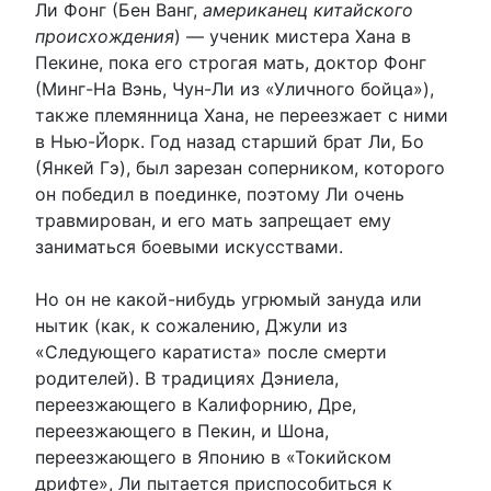
Ли Фонг (Бен Ванг,
американец китайского
происхождения
) — ученик мистера Хана в
Пекине, пока его строгая мать, доктор Фонг
(Минг-На Вэнь, Чун-Ли из «Уличного бойца»),
также племянница Хана, не переезжает с ними
в Нью-Йорк. Год назад старший брат Ли, Бо
(Янкей Гэ), был зарезан соперником, которого
он победил в поединке, поэтому Ли очень
травмирован, и его мать запрещает ему
заниматься боевыми искусствами.
Но он не какой-нибудь угрюмый зануда или
нытик (как, к сожалению, Джули из
«Следующего каратиста» после смерти
родителей). В традициях Дэниела,
переезжающего в Калифорнию, Дре,
переезжающего в Пекин, и Шона,
переезжающего в Японию в «Токийском
дрифте», Ли пытается приспособиться к