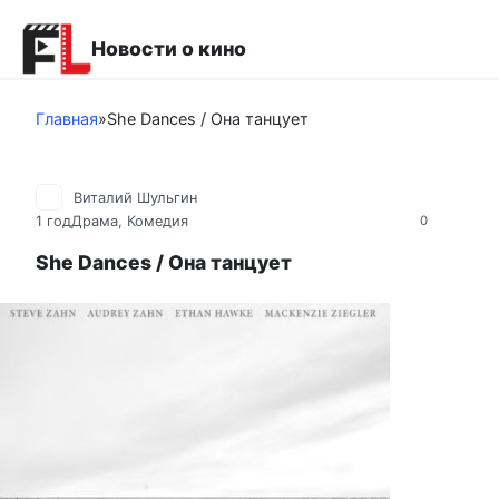
Перейти
к
Новости о кино
контенту
Главная
»
She Dances / Она танцует
Виталий Шульгин
1 год
Драма
,
Комедия
0
She Dances / Она танцует