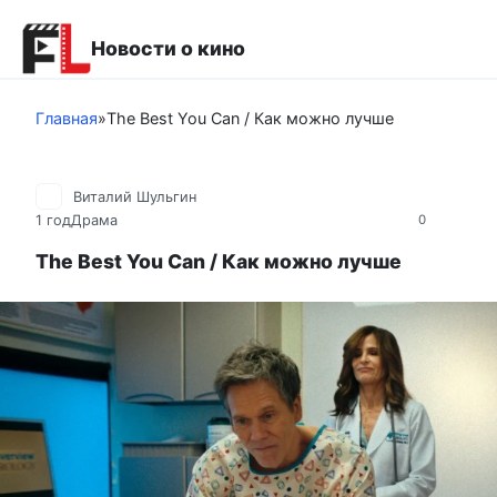
Перейти
к
Новости о кино
контенту
Главная
»
The Best You Can / Как можно лучше
Виталий Шульгин
1 год
Драма
0
The Best You Can / Как можно лучше