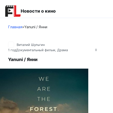
Перейти
к
Новости о кино
контенту
Главная
»
Yanuni / Янни
Виталий Шульгин
1 год
Документальный фильм
,
Драма
0
Yanuni / Янни