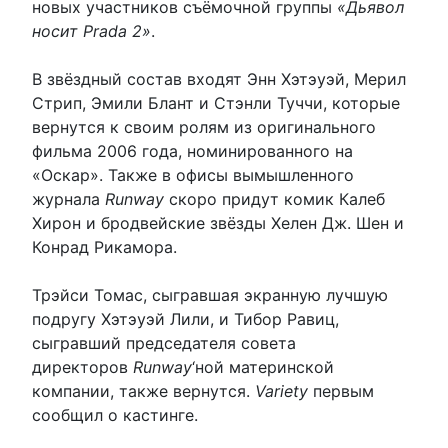
новых участников съёмочной группы
«Дьявол
носит Prada 2»
.
В звёздный состав входят Энн Хэтэуэй, Мерил
Стрип, Эмили Блант и Стэнли Туччи, которые
вернутся к своим ролям из оригинального
фильма 2006 года, номинированного на
«Оскар». Также в офисы вымышленного
журнала
Runway
скоро придут комик Калеб
Хирон и бродвейские звёзды Хелен Дж. Шен и
Конрад Рикамора.
Трэйси Томас, сыгравшая экранную лучшую
подругу Хэтэуэй Лили, и Тибор Равиц,
сыгравший председателя совета
директоров
Runway
‘ной материнской
компании, также вернутся.
Variety
первым
сообщил о кастинге.