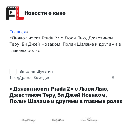
Перейти
к
Новости о кино
контенту
Главная
»
«Дьявол носит Prada 2» с Люси Лью, Джастином
Теру, Би Джей Новаком, Полин Шаламе и другими в
главных ролях
Виталий Шульгин
1 год
Драма
,
Комедия
0
«Дьявол носит Prada 2» с Люси Лью,
Джастином Теру, Би Джей Новаком,
Полин Шаламе и другими в главных ролях