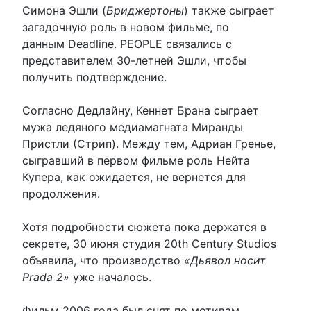
Симона Эшли (
Бриджертоны
) также сыграет
загадочную роль в новом фильме, по
данным Deadline. PEOPLE связались с
представителем 30-летней Эшли, чтобы
получить подтверждение.
Согласно Дедлайну, Кеннет Брана сыграет
мужа ледяного медиамагната Миранды
Пристли (Стрип). Между тем, Адриан Гренье,
сыгравший в первом фильме роль Нейта
Купера, как ожидается, не вернется для
продолжения.
Хотя подробности сюжета пока держатся в
секрете, 30 июня студия 20th Century Studios
объявила, что производство
«Дьявол носит
Prada 2»
уже началось.
Фильм 2006 года был снят по мотивам