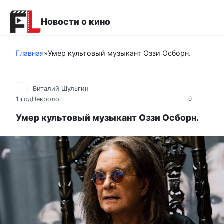
Перейти
к
Новости о кино
контенту
Главная
»
Умер культовый музыкант Оззи Осборн.
Виталий Шульгин
1 год
Некролог
0
Умер культовый музыкант Оззи Осборн.