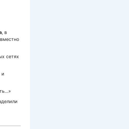
а
, в
вместно
ых сетях
 и
сть…»
зделили