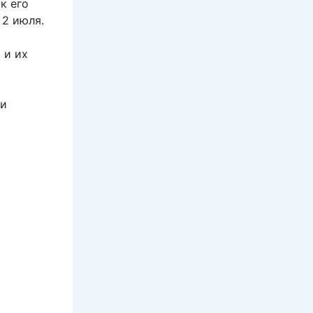
к его
 2 июля.
 и их
 и