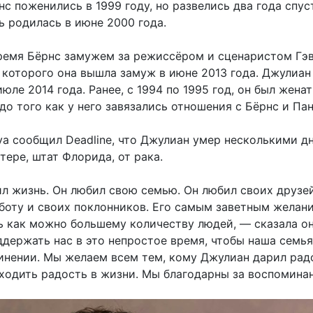
с поженились в 1999 году, но развелись два года спуст
ь родилась в июне 2000 года.
ремя Бёрнс замужем за режиссёром и сценаристом Гэ
а которого она вышла замуж в июне 2013 года. Джулиан
июле 2014 года. Ранее, с 1994 по 1995 год, он был женат
до того как у него завязались отношения с Бёрнс и Пан
уа сообщил Deadline, что Джулиан умер несколькими д
тере, штат Флорида, от рака.
л жизнь. Он любил свою семью. Он любил своих друзей
боту и своих поклонников. Его самым заветным желан
ь как можно большему количеству людей, — сказала о
ддержать нас в это непростое время, чтобы наша семья
динении. Мы желаем всем тем, кому Джулиан дарил рад
ходить радость в жизни. Мы благодарны за воспоминан