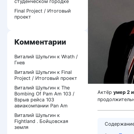
студенческом городке
Final Project / Итоговый
проект
Комментарии
Виталий Шульгин
к
Wrath /
Гнев
Виталий Шульгин
к
Final
Project / Итоговый проект
Виталий Шульгин
к
The
Актёр
умер 2 
Bombing Of Pam Am 103 /
продолжительн
Взрыв рейса 103
авиакомпании Pan Am
Виталий Шульгин
к
Fightland . Бойцовская
Содержани
земля