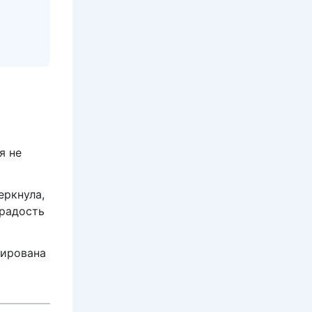
я не
еркнула,
 радость
тирована