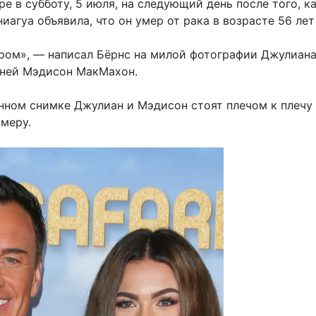
е в субботу, 5 июля, на следующий день после того, ка
иагуа объявила, что он умер от рака в возрасте 56 лет
ром», — написал Бёрнс на милой фотографии Джулиана
тней Мэдисон МакМахон.
нном снимке Джулиан и Мэдисон стоят плечом к плечу
амеру.