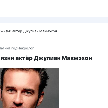
 жизни актёр Джулиан Макмэхон
льгин
1 год
Некролог
жизни актёр Джулиан Макмэхон