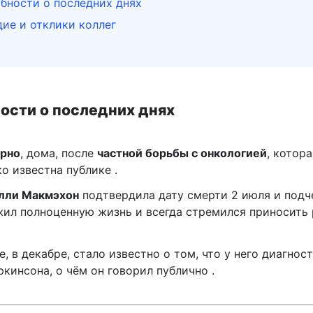
бности о последних днях
дие и отклики коллег
ости о последних днях
рно
, дома, после
частной борьбы с онкологией
, котора
о известна публике .
лли Макмэхон
подтвердила дату смерти 2 июля и подч
жил полноценную жизнь и всегда стремился приносить
, в декабре, стало известно о том, что у него диагнос
ркинсона, о чём он говорил публично .