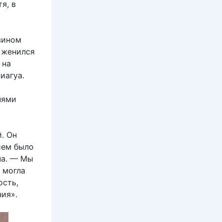
я, в
вином
 женился
 на
иагуа.
нями
. Он
ием было
на. — Мы
 могла
ость,
ия».