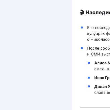
🎬 Наследи
Его послед
кулуарах ф
с Николас
После сооб
и СМИ выст
Алиса 
смех…»
Иоан Г
Дилан 
слова в