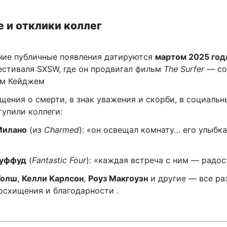
е и отклики коллег
ние публичные появления датируются
мартом 2025 год
естиваля SXSW, где он продвигал фильм
The Surfer
— со
ом Кейджем
щения о смерти, в знак уважения и скорби, в социальн
упили коллеги:
Милано
(из
Charmed
): «он освещал комнату… его улыбка
руффуд
(
Fantastic Four
): «каждая встреча с ним — радо
Уолш
,
Келли Карлсон
,
Роуз Макгоуэн
и другие — все ра
осхищения и благодарности .