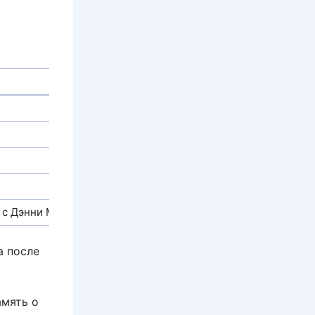
н с Дэнни Миногу
а после
амять о