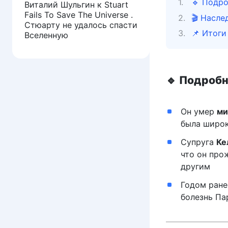
🔹 Подро
Виталий Шульгин
к
Stuart
Fails To Save The Universe .
🎬 Насле
Стюарту не удалось спасти
📌 Итоги
Вселенную
🔹 Подробн
Он умер
ми
была широк
Супруга
Ке
что он про
другим
Годом ранее
болезнь Па