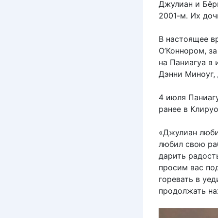
Джулиан и Бёрн
2001-м. Их доч
В настоящее в
О’Коннором, з
на Паниагуа в 
Дэнни Миноуг, 
4 июля Паниаг
ранее в Клируо
«Джулиан люби
любил свою ра
дарить радост
просим вас по
горевать в уе
продолжать на