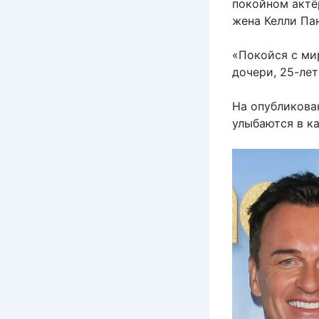
покойном актёр
жена Келли Пан
«Покойся с ми
дочери, 25-ле
На опубликова
улыбаются в к