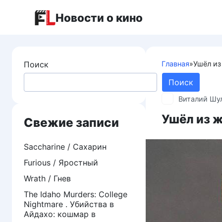
Перейти
Новости о кино
к
контенту
Поиск
Главная
»
Ушёл из
Поиск
Виталий Шу
Ушёл из 
Свежие записи
Saccharine / Сахарин
Furious / Яростный
Wrath / Гнев
The Idaho Murders: College
Nightmare . Убийства в
Айдахо: кошмар в