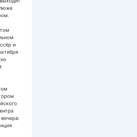
 выходит
клюже
ром.
этом
льном
ссёр и
октября
жно
й
ком
тором
ейского
ентра
 вечера:
анция