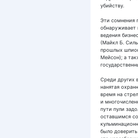
убийству.
Эти сомнения 
обнаруживает 
ведения бизнес
(Майкл Б. Силь
прошлых шпион
Мейсон); а так
государственн
Среди других 
нанятая охранн
время на стре
и многочислен
пути пули задо
оставшимся со
кульминационн
было доверить 