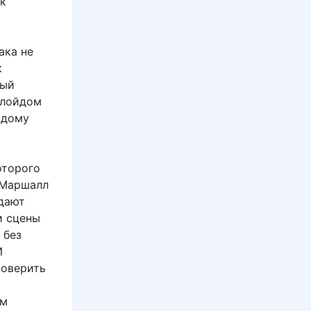
ак
ака не
к
ный
Ллойдом
одому
оторого
 Маршалл
дают
и сцены
 без
И
поверить
ым