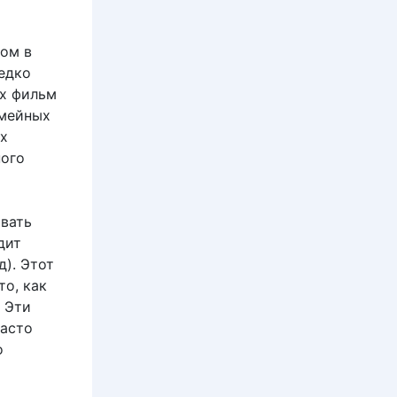
ом в
едко
их фильм
емейных
ых
ного
овать
дит
д). Этот
то, как
 Эти
часто
о