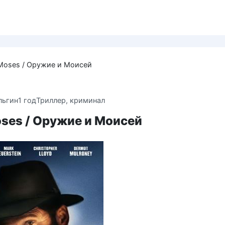
Moses / Оружие и Моисей
льгин
1 год
Триллер, криминал
ses / Оружие и Моисей