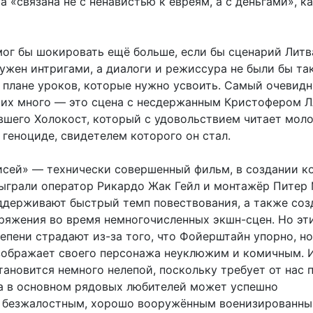
а «связана не с ненавистью к евреям, а с деньгами», к
мог бы шокировать ещё больше, если бы сценарий Литв
ужен интригами, а диалоги и режиссура не были бы та
 плане уроков, которые нужно усвоить. Самый очевид
 их много — это сцена с несдержанным Кристофером 
вшего Холокост, который с удовольствием читает мол
геноциде, свидетелем которого он стал.
сей» — технически совершенный фильм, в создании к
ыграли оператор Рикардо Жак Гейл и монтажёр Питер
ддерживают быстрый темп повествования, а также соз
ряжения во время немногочисленных экшн-сцен. Но эт
епени страдают из-за того, что Фойерштайн упорно, но
зображает своего персонажа неуклюжим и комичным. 
ановится немного нелепой, поскольку требует от нас 
ппа в основном рядовых любителей может успешно
 безжалостным, хорошо вооружённым военизированн