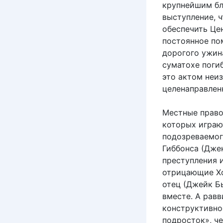
крупнейшим бл
выступление, 
обеспечить Це
постоянное по
дорогого ужин
суматохе погиб
это актом неи
целенаправлен
Местные право
которых играю
подозреваемог
Гиббонса (Джек
преступления 
отрицающие Хол
отец (Джейк Б
вместе. А равв
конструктивно
подросток», ч