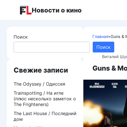
Перейти
Новости о кино
к
контенту
Поиск
Главная
»
Guns & 
Поиск
Виталий Шу
Guns & Mo
Свежие записи
The Odyssey / Одиссея
Trainspotting / На игле
(плюс несколько заметок о
The Frighteners)
The Last House / Последний
дом