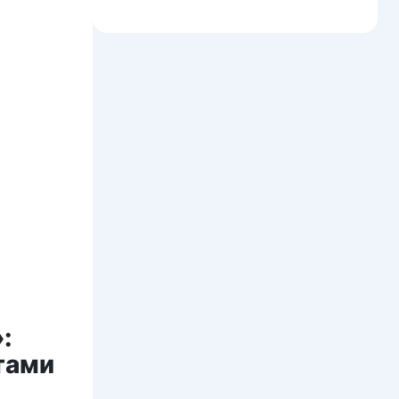
:
тами