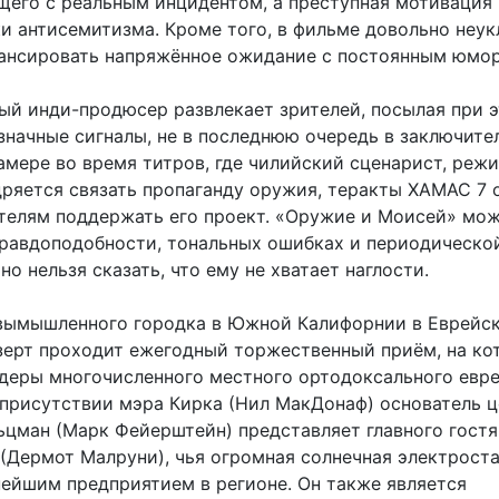
щего с реальным инцидентом, а преступная мотивация
ки антисемитизма. Кроме того, в фильме довольно неу
ансировать напряжённое ожидание с постоянным юмо
й инди-продюсер развлекает зрителей, посылая при 
значные сигналы, не в последнюю очередь в заключите
амере во время титров, где чилийский сценарист, режи
ряется связать пропаганду оружия, теракты ХАМАС 7 
ителям поддержать его проект. «Оружие и Моисей» мо
правдоподобности, тональных ошибках и периодическо
но нельзя сказать, что ему не хватает наглости.
вымышленного городка в Южной Калифорнии в Еврейс
зерт проходит ежегодный торжественный приём, на ко
деры многочисленного местного ортодоксального евр
 присутствии мэра Кирка (Нил МакДонаф) основатель ц
ьцман (Марк Фейерштейн) представляет главного гостя
 (Дермот Малруни), чья огромная солнечная электрост
нейшим предприятием в регионе. Он также является