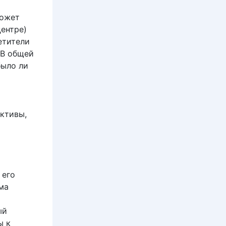
может
ентре)
етители
 В общей
было ли
ктивы,
 его
ма
ый
ы к