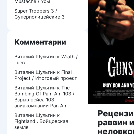
Mustache / Усы
Super Troopers 3 /
Суперполицейские 3
Комментарии
Виталий Шульгин
к
Wrath /
Гнев
Виталий Шульгин
к
Final
Project / Итоговый проект
Виталий Шульгин
к
The
Bombing Of Pam Am 103 /
Взрыв рейса 103
авиакомпании Pan Am
Рецензи
Виталий Шульгин
к
раввин 
Fightland . Бойцовская
земля
неловко