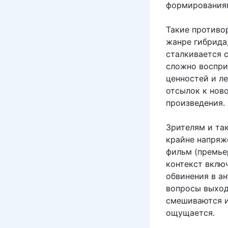
формирования
Такие противо
жанре гибрида
сталкивается 
сложно воспри
ценностей и л
отсылок к нов
произведения.
Зрителям и та
крайне напряж
фильм (премьер
контекст включ
обвинения в а
вопросы выходя
смешиваются и
ощущается.