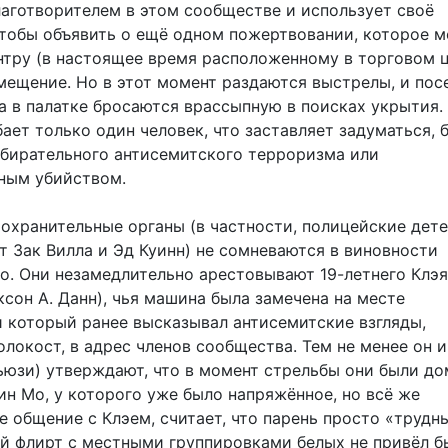
аготворителем в этом сообществе и использует своё
чтобы объявить о ещё одном пожертвовании, которое 
нтру (в настоящее время расположенному в торговом ц
мещение. Но в этот момент раздаются выстрелы, и пос
а в палатке бросаются врассыпную в поисках укрытия.
ает только один человек, что заставляет задуматься, 
збирательного антисемитского терроризма или
ным убийством.
охранительные органы (в частности, полицейские дете
т Зак Вилла и Эд Куинн) не сомневаются в виновности
о. Они незамедлительно арестовывают 19-летнего Клэя
сон А. Данн), чья машина была замечена на месте
и который ранее высказывал антисемитские взгляды,
окост, в адрес членов сообщества. Тем не менее он и
ьюзи) утверждают, что в момент стрельбы они были до
ин Мо, у которого уже было напряжённое, но всё же
е общение с Клэем, считает, что парень просто «трудн
ей флирт с местными группировками белых не привёл б