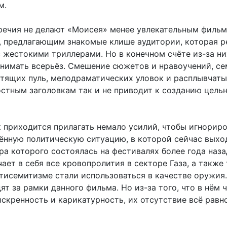
м.
речия не делают «Моисея» менее увлекательным фильм
, предлагающим знакомые клише аудитории, которая р
с жестокими триллерами. Но в конечном счёте из-за н
нимать всерьёз. Смешение сюжетов и нравоучений, с
етящих пуль, мелодраматических уловок и расплывчат
остным заголовкам так и не приводит к созданию цель
к приходится прилагать немало усилий, чтобы игнорир
ённую политическую ситуацию, в которой сейчас выхо
а которого состоялась на фестивалях более года наза
ает в себя все кровопролития в секторе Газа, а также 
нтисемитизме стали использоваться в качестве оружия.
т за рамки данного фильма. Но из-за того, что в нём 
скренность и карикатурность, их отсутствие всё равн