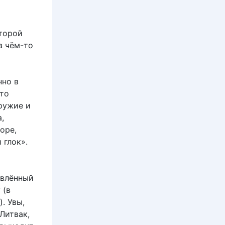
торой
в чём-то
нно в
сто
ружие и
,
оре,
 глок».
овлённый
 (в
. Увы,
Литвак,