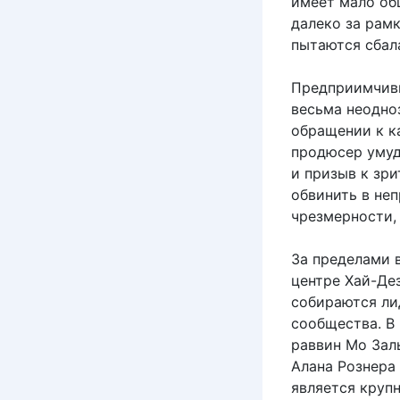
имеет мало об
далеко за рам
пытаются сбал
Предприимчивы
весьма неодно
обращении к к
продюсер умуд
и призыв к зр
обвинить в не
чрезмерности, 
За пределами 
центре Хай-Де
собираются ли
сообщества. В
раввин Мо Зал
Алана Рознера
является круп