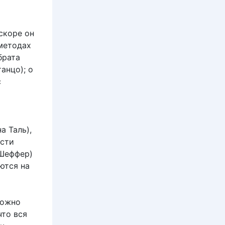
скоре он
методах
брата
анцо); о
с
 Таль),
ести
 Шеффер)
ются на
можно
что вся