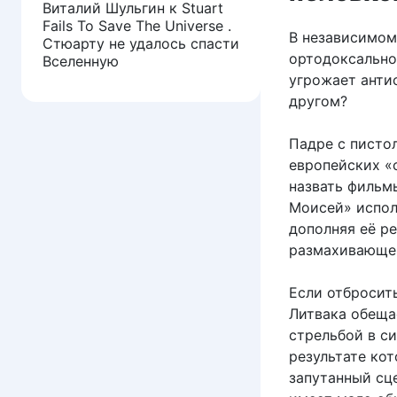
Виталий Шульгин
к
Stuart
Fails To Save The Universe .
В независимом
Стюарту не удалось спасти
ортодоксально
Вселенную
угрожает антис
другом?
Падре с пистол
европейских «с
назвать фильм
Моисей» испол
дополняя её р
размахивающег
Если отбросит
Литвака обеща
стрельбой в си
результате кот
запутанный сц