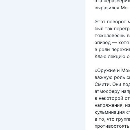
эта неразберих
выразился Мо.
Этот поворот 
был так перегр
тяжеловесны в
эпизод — хотя
в роли пережи
Клэю лекцию о 
«Оружие и Мои
важную роль с
Смити. Они по
атмосферу нап
в некоторой ст
напряжения, и
кульминация ст
в то, что гру
противостоять