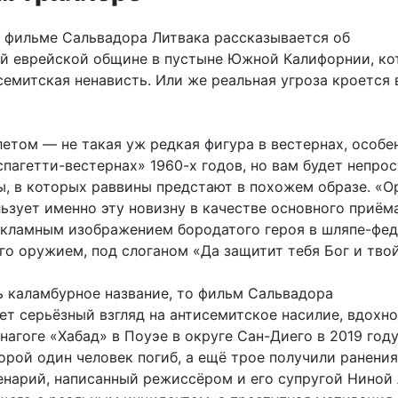
 фильме Сальвадора Литвака рассказывается об
й еврейской общине в пустыне Южной Калифорнии, ко
емитская ненависть. Или же реальная угроза кроется 
етом — не такая уж редкая фигура в вестернах, особе
пагетти-вестернах» 1960-х годов, но вам будет непро
ы, в которых раввины предстают в похожем образе. «О
ьзует именно эту новизну в качестве основного приёма
екламным изображением бородатого героя в шляпе-фед
о оружием, под слоганом «Да защитит тебя Бог и твой
ь каламбурное название, то фильм Сальвадора
ет серьёзный взгляд на антисемитское насилие, вдохн
нагоге «Хабад» в Поуэе в округе Сан-Диего в 2019 году
орой один человек погиб, а ещё трое получили ранения)
енарий, написанный режиссёром и его супругой Ниной 