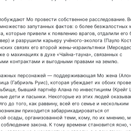
побуждают Мо провести собственное расследование. В
множество запутанных фактов: о более безжалостных 
а, которые привели к появлению врагов, отдалили его 
вер) и разрушили карьеру учёного-эколога (Пауло Кост
ских связях его второй жены-израильтянки (Мерседе
же о махинациях в духе «Чайна-тауна», связанных с
ыми контрактами и выгодными правами на землю.
важных персонажей — поддерживающая Мо жена (Алона
ица (Габриэль Руис), которая убеждает их обоих пров
льбище, бывший партнёр Алана по инвестициям (Крейг
ные дети и пасынки. Некоторые из этих людей оказыва
лго до того, как раввину, всей его семье и нескольким
юзникам приходится забаррикадироваться от
ой осады, организованной теми, кому, по их мнению, 
соблюдение закона. К тому времени становится ясно, 