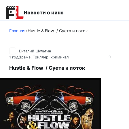
Перейти
к
Новости о кино
контенту
Главная
»
Hustle & Flow / Суета и поток
Виталий Шульгин
1 год
Драма
,
Триллер, криминал
0
Hustle & Flow / Суета и поток