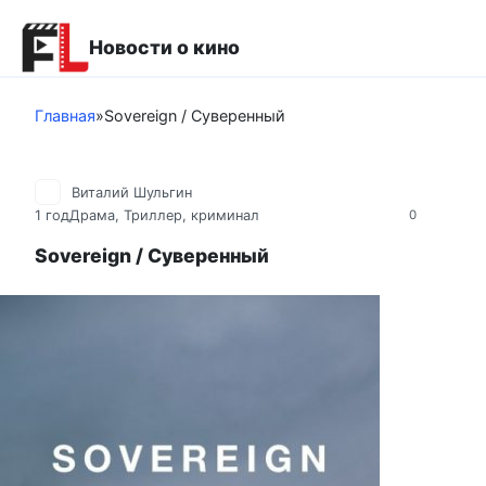
Перейти
к
Новости о кино
контенту
Главная
»
Sovereign / Суверенный
Виталий Шульгин
1 год
Драма
,
Триллер, криминал
0
Sovereign / Суверенный