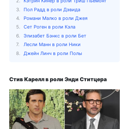
Кэтрин Кинер в роли Триш Пьемонт
Пол Радд в роли Дэвида
Романи Малко в роли Джея
Сет Роген в роли Кэла
Элизабет Бэнкс в роли Бет
Лесли Манн в роли Ники
Джейн Линч в роли Полы
Стив Карелл в роли Энди Ститцера