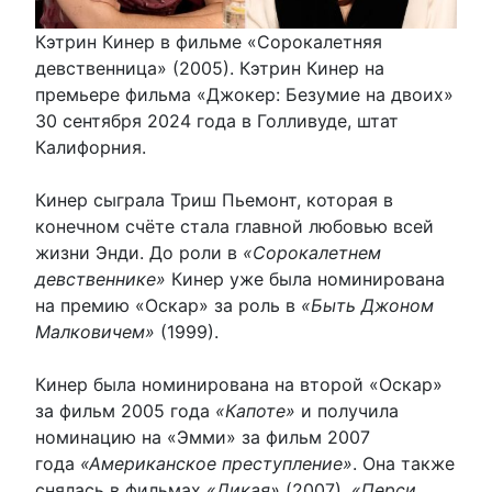
Кэтрин Кинер в фильме «Сорокалетняя
девственница» (2005). Кэтрин Кинер на
премьере фильма «Джокер: Безумие на двоих»
30 сентября 2024 года в Голливуде, штат
Калифорния.
Кинер сыграла Триш Пьемонт, которая в
конечном счёте стала главной любовью всей
жизни Энди. До роли в
«Сорокалетнем
девственнике»
Кинер уже была номинирована
на премию «Оскар» за роль в
«Быть Джоном
Малковичем»
(1999).
Кинер была номинирована на второй «Оскар»
за фильм 2005 года
«Капоте»
и получила
номинацию на «Эмми» за фильм 2007
года
«Американское преступление»
. Она также
снялась в фильмах
«Дикая»
(2007),
«Перси