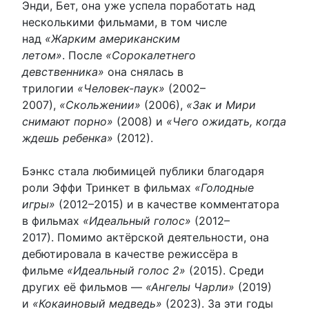
Энди, Бет, она уже успела поработать над
несколькими фильмами, в том числе
над
«Жарким американским
летом»
. После
«Сорокалетнего
девственника»
она снялась в
трилогии
«Человек-паук»
(2002–
2007),
«Скольжении»
(2006),
«Зак и Мири
снимают порно»
(2008) и
«Чего ожидать, когда
ждешь ребенка»
(2012).
Бэнкс стала любимицей публики благодаря
роли Эффи Тринкет в фильмах
«Голодные
игры»
(2012–2015) и в качестве комментатора
в фильмах
«Идеальный голос»
(2012–
2017). Помимо актёрской деятельности, она
дебютировала в качестве режиссёра в
фильме
«Идеальный голос 2»
(2015). Среди
других её фильмов —
«Ангелы Чарли»
(2019)
и
«Кокаиновый медведь»
(2023). За эти годы