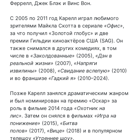
Феррелл, Джек Блэк и Винс Вон.
С 2005 по 2011 год Карелл играл любимого
зрителями Майкла Скотта в сериале
«Офис»
,
за что получил «Золотой глобус» и две
премии Гильдии киноактёров США (SAG). Он
также снимался в других комедиях, в том
числе в
«Заколдованные»
(2005),
«Дэн в
реальной жизни»
(2007),
«Напряги
извилины»
(2008),
«Свидание вслепую»
(2010)
и во франшизе
«Гадкий я»
(2010–2024).
Позже Карелл занялся драматическим жанром
и был номинирован на премию «Оскар» за
роль в фильме 2014 года
«Охотник на
лис»
. Затем он снялся в фильмах
«Игра на
понижение»
(2015),
«Битва
полов»
(2017),
«Вице»
(2018) и в популярном
телешоу
«Утреннее шоу»
.