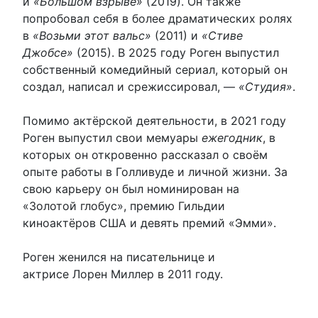
и
«Большом взрыве»
(2019). Он также
попробовал себя в более драматических ролях
в
«Возьми этот вальс»
(2011) и
«Стиве
Джобсе»
(2015). В 2025 году Роген выпустил
собственный комедийный сериал, который он
создал, написал и срежиссировал, —
«Студия»
.
Помимо актёрской деятельности, в 2021 году
Роген выпустил свои мемуары
ежегодник
, в
которых он откровенно рассказал о своём
опыте работы в Голливуде и личной жизни. За
свою карьеру он был номинирован на
«Золотой глобус», премию Гильдии
киноактёров США и девять премий «Эмми».
Роген женился на писательнице и
актрисе Лорен Миллер в 2011 году.