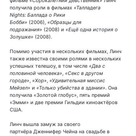
фильме
«Сорокалетний девственник»
Линч
получила роли в фильмах
«Талладега
Nights: Баллада о Рики
Бобби»
(2006),
«Образцы для
подражания»
(2008) и
«Ещё одна история о
Золушке»
(2008).
Помимо участия в нескольких фильмах, Линч
также известна своими ролями в нескольких
успешных телешоу, в том числе
«Два с
половиной человека»
,
«Секс в другом
городе»
,
«Хор»
,
«Удивительная миссис
Мейзел»
и
«Только убийства в здании»
. Она
получила «Золотой глобус», пять премий
«Эмми» и две премии Гильдии киноактёров
США.
Линч вышла замуж за своего
партнёра Дженнифер Чейна на свадьбе в