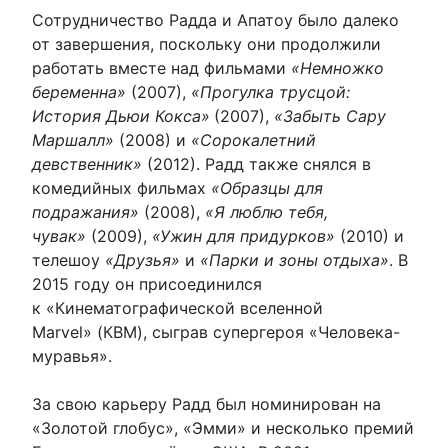
Сотрудничество Радда и Апатоу было далеко
от завершения, поскольку они продолжили
работать вместе над фильмами
«Немножко
беременна»
(2007),
«Прогулка трусцой:
История Дьюи Кокса»
(2007),
«Забыть Сару
Маршалл»
(2008) и
«Сорокалетний
девственник»
(2012). Радд также снялся в
комедийных фильмах
«Образцы для
подражания»
(2008),
«Я люблю тебя,
чувак»
(2009),
«Ужин для придурков»
(2010) и
телешоу
«Друзья»
и
«Парки и зоны отдыха»
. В
2015 году он присоединился
к «Кинематографической вселенной
Marvel» (КВМ), сыграв супергероя «Человека-
муравья».
За свою карьеру Радд был номинирован на
«Золотой глобус», «Эмми» и несколько премий