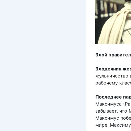
Злой правител
Злодеяния жес
жульничество в
рабочему клас
Последнее па
Максимуса (Рас
забывает, что
Максимус побе
мире, Максиму