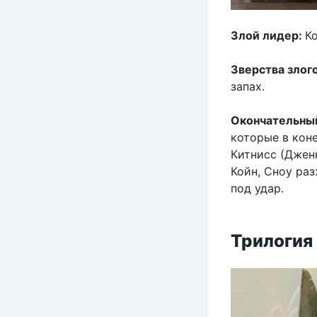
Злой лидер:
К
Зверства злог
запах.
Окончательный
которые в кон
Китнисс (Джен
Койн, Сноу раз
под удар.
Трилогия