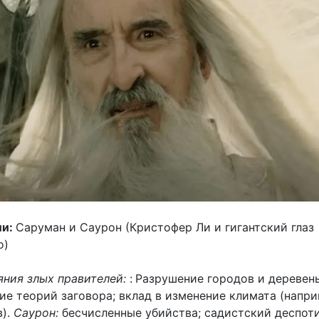
ли:
Саруман и Саурон (Кристофер Ли и гигантский глаз
о)
яния злых правителей:
:
Разрушение городов и деревень
ие теорий заговора; вклад в изменение климата (напри
в).
Саурон:
бесчисленные убийства; садистский деспот