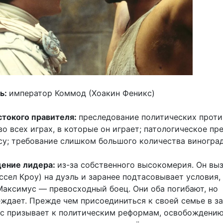
ь:
император Коммод (Хоакин Феникс)
токого правителя:
преследование политических проти
о всех играх, в которые он играет; патологическое пр
су; требование слишком большого количества виноград
дение лидера:
из-за собственного высокомерия. Он вы
сел Кроу) на дуэль и заранее подтасовывает условия,
 Максимус — превосходный боец. Они оба погибают, но
ждает. Прежде чем присоединиться к своей семье в з
с призывает к политическим реформам, освобождению