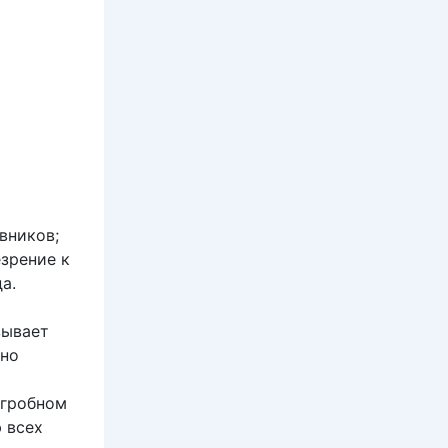
вников;
езрение к
а.
зывает
 но
агробном
 всех