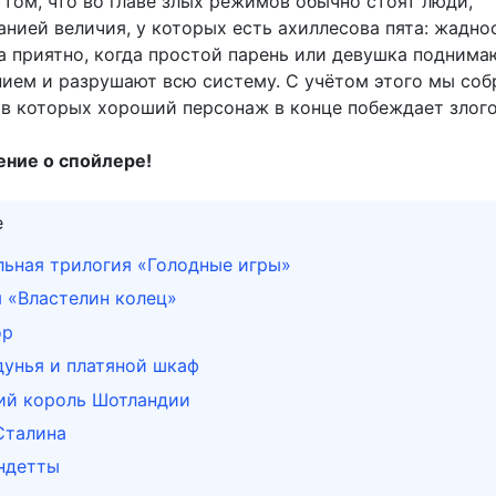
 том, что во главе злых режимов обычно стоят люди,
нией величия, у которых есть ахиллесова пята: жаднос
а приятно, когда простой парень или девушка поднима
ием и разрушают всю систему. С учётом этого мы соб
 в которых хороший персонаж в конце побеждает злого
ние о спойлере!
е
льная трилогия «Голодные игры»
 «Властелин колец»
ор
дунья и платяной шкаф
ий король Шотландии
Сталина
ндетты