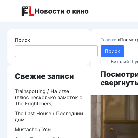
Перейти
Новости о кино
к
контенту
Поиск
Главная
»
Посмотр
Поиск
Виталий Шу
Посмотрит
Свежие записи
свергнут
Trainspotting / На игле
(плюс несколько заметок о
The Frighteners)
The Last House / Последний
дом
Mustache / Усы