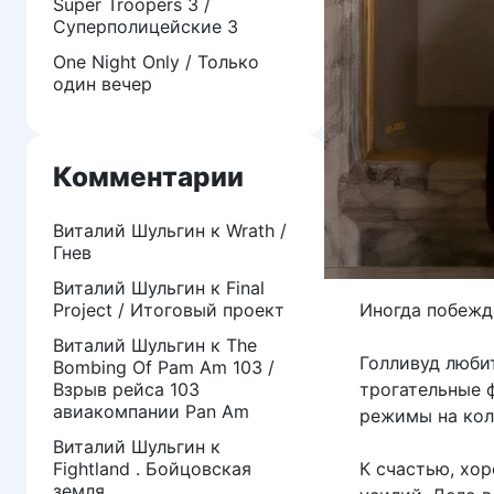
Super Troopers 3 /
Суперполицейские 3
One Night Only / Только
один вечер
Комментарии
Виталий Шульгин
к
Wrath /
Гнев
Виталий Шульгин
к
Final
Иногда побежд
Project / Итоговый проект
Виталий Шульгин
к
The
Голливуд любит
Bombing Of Pam Am 103 /
трогательные 
Взрыв рейса 103
авиакомпании Pan Am
режимы на кол
Виталий Шульгин
к
К счастью, хо
Fightland . Бойцовская
земля