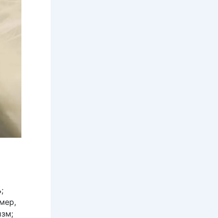
;
мер,
изм;