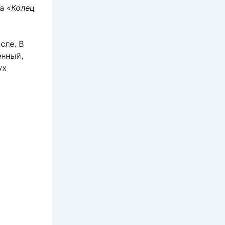
на
«Колец
сле. В
ённый,
ух