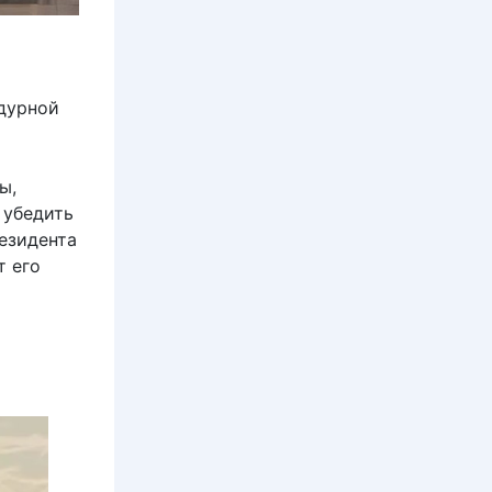
 дурной
ы,
 убедить
езидента
т его