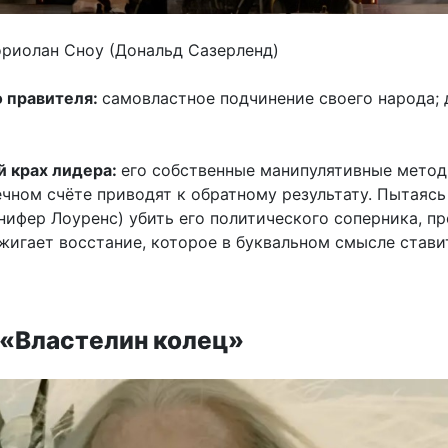
ориолан Сноу (Дональд Сазерленд)
о правителя:
самовластное подчинение своего народа;
 крах лидера:
его собственные манипулятивные метод
ечном счёте приводят к обратному результату. Пытаясь
нифер Лоуренс) убить его политического соперника, пр
жигает восстание, которое в буквальном смысле стави
 «Властелин колец»