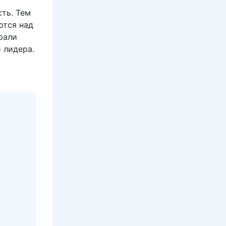
ть. Тем
ются над
рали
 лидера.