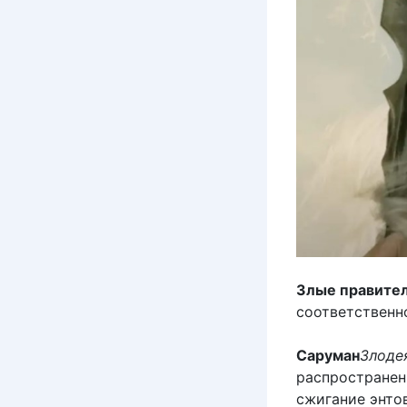
Злые правите
соответственн
Саруман
Злоде
распространен
сжигание энто