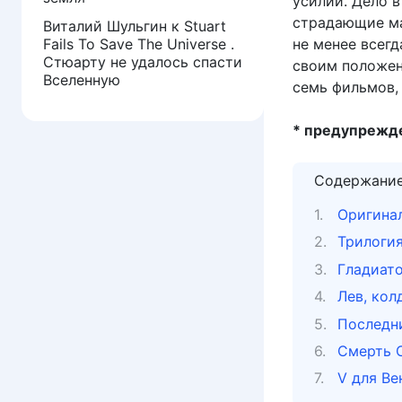
усилий. Дело в
страдающие ма
Виталий Шульгин
к
Stuart
не менее всегд
Fails To Save The Universe .
Стюарту не удалось спасти
своим положен
Вселенную
семь фильмов,
* предупрежде
Содержани
Оригина
Трилогия
Гладиат
Лев, кол
Последн
Смерть 
V для Ве