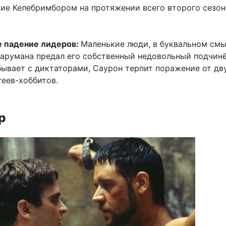
ие Келебримбором на протяжении всего второго сезо
е падение лидеров:
Маленькие люди, в буквальном смы
Сарумана предал его собственный недовольный подчин
бывает с диктаторами, Саурон терпит поражение от дв
геев-хоббитов.
р