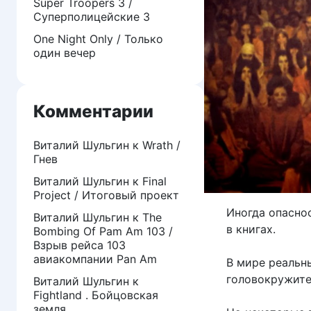
Super Troopers 3 /
Суперполицейские 3
One Night Only / Только
один вечер
Комментарии
Виталий Шульгин
к
Wrath /
Гнев
Виталий Шульгин
к
Final
Project / Итоговый проект
Иногда опасно
Виталий Шульгин
к
The
в книгах.
Bombing Of Pam Am 103 /
Взрыв рейса 103
авиакомпании Pan Am
В мире реальны
головокружите
Виталий Шульгин
к
Fightland . Бойцовская
земля