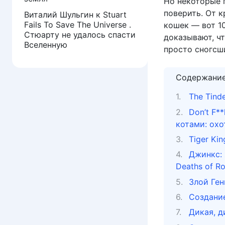
Но некоторые 
поверить. От 
Виталий Шульгин
к
Stuart
Fails To Save The Universe .
кошек — вот 1
Стюарту не удалось спасти
доказывают, ч
Вселенную
просто сногсш
Содержани
The Tind
Don’t F**
котами: охо
Tiger Ki
Джинкс: 
Deaths of Ro
Злой Гени
Создание
Дикая, д