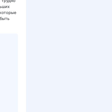
ь трудно
льших
 которые
 быть