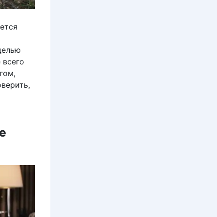
яется
целью
 всего
гом,
оверить,
e