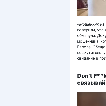
«Мошенник из 
поверили, что 
обманули. Док
мошенника, ко
Европе. Обеща
возмутительну
свидание в пр
Don’t F**k
связывайс