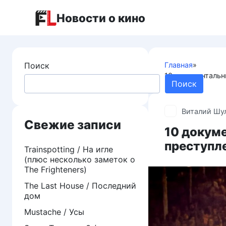
Перейти
Новости о кино
к
контенту
Поиск
Главная
»
10 документальн
Поиск
Виталий Шу
Свежие записи
10 докум
преступл
Trainspotting / На игле
(плюс несколько заметок о
The Frighteners)
The Last House / Последний
дом
Mustache / Усы