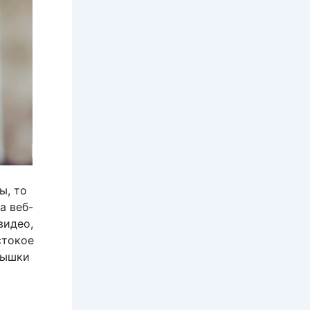
ы, то
а веб-
видео,
стокое
мышки