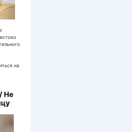
е
жестоко
тельного
иться на
/ Не
йцу