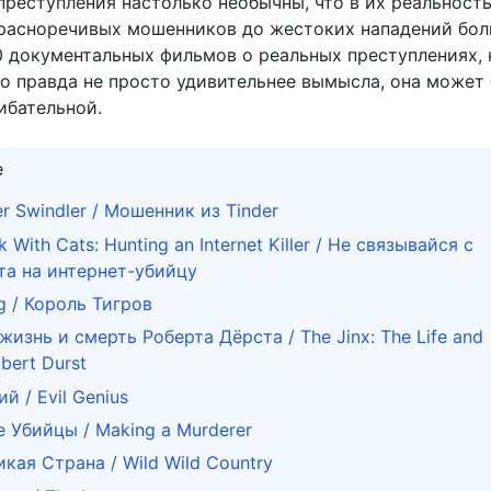
преступления настолько необычны, что в их реальност
красноречивых мошенников до жестоких нападений бо
0 документальных фильмов о реальных преступлениях,
то правда не просто удивительнее вымысла, она может
ибательной.
е
er Swindler / Мошенник из Tinder
k With Cats: Hunting an Internet Killer / Не связывайся с
та на интернет-убийцу
ng / Король Тигров
жизнь и смерть Роберта Дёрста / The Jinx: The Life and
bert Durst
й / Evil Genius
 Убийцы / Making a Murderer
икая Страна / Wild Wild Country