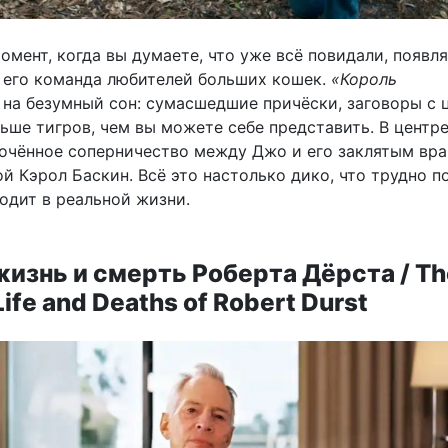
момент, когда вы думаете, что уже всё повидали, появл
 его команда любителей больших кошек.
«Король
на безумный сон: сумасшедшие причёски, заговоры с 
ьше тигров, чем вы можете себе представить. В центре
очённое соперничество между Джо и его заклятым вра
 Кэрол Баскин. Всё это настолько дико, что трудно п
одит в реальной жизни.
жизнь и смерть Роберта Дёрста / Th
Life and Deaths of Robert Durst